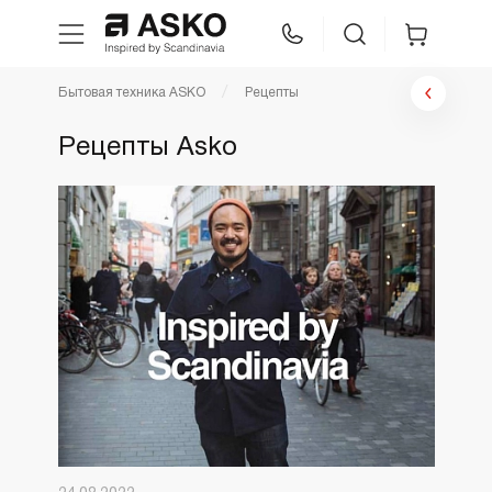
Бытовая техника ASKO
Рецепты
WhatsApp
Сравнение
Избранное
Рецепты Asko
Техника для кухни
Уход за бельем
Asko Professional
Аксессуары
Шоу-рум