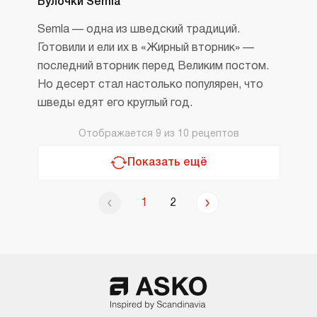
Булочки Semla
Semla — одна из шведский традиций.
Готовили и ели их в «Жирный вторник» —
последний вторник перед Великим постом.
Но десерт стал настолько популярен, что
шведы едят его круглый год.
Отображается
9
из
10
рецептов
Показать ещё
1
2