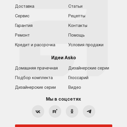
Доставка
Статьи
Сервис
Рецепты
Гарантия
Контакты
Ремонт
Помощь
Кредит и рассрочка
Условия продажи
Идеи Asko
Домашняя прачечная
Дизайнерские серии
Подбор комплекта
Глоссарий
Обратная связь
Москва
Дизайнерские серии
Видео
Москва
8 (800) 555-17-98
8 (495) 646-09-31
Мы в соцсетях
Санкт-Петербург
Бесплатно для регионов
Ежедневно с 10:00 до 21:00
hello@asko-shop.ru
Краснодар
О компании
Ремонт
Ростов-на-Дону