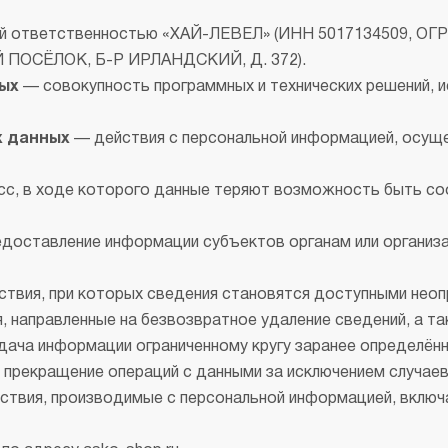
страиваемые с отводом в
Итальянские
й ответственностью «ХАЙ-ЛЕВЕЛ» (ИНН 5017134509, ОГРН
ентиляцию
ПОСЁЛОК, Б-Р ИРЛАНДСКИЙ, Д. 372).
азмером 120 см
ых
— совокупность программных и технических решений, и
олодильники
Винные шкафы
х данных
— действия с персональной информацией, осущ
днокамерные
вухкамерные
с, в ходе которого данные теряют возможность быть со
страиваемые
инные шкафы
доставление информации субъектов органам или организ
орозильники
твия, при которых сведения становятся доступными неопр
акууматоры
 направленные на безвозвратное удаление сведений, а т
aft
ача информации ограниченному кругу заранее определённ
ытовые вакууматоры
прекращение операций с данными за исключением случаев 
страиваемые вакууматоры
твия, производимые с персональной информацией, включа
акууматоры Elements