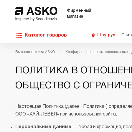
Фирменный
магазин
Каталог товаров
Шоу-рум
О ко
Бытовая техника ASKO
Конфиденциальность персональных 
П
С
С
Д
Техника для кухни
ПОЛИТИКА В ОТНОШЕН
п
Ш
О
О
С
Д
ОБЩЕСТВО С ОГРАНИЧЕ
В
М
Уход за бельем
П
Б
П
Д
Настоящая Политика (далее «Политика») определяе
Asko Professional
ООО «ХАЙ-ЛЕВЕЛ» при использовании сайта.
В
Д
В
Персональные данные
— любая информация, позв
Аксессуары
В