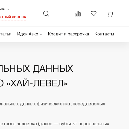
ква
осква
атный звонок
анкт-Петербург
татьи
Идеи Asko
Кредит и рассрочка
Контакты
раснодар
Домашняя прачечная
остов-на-Дону
Подбор комплекта
ны
ашин
Сушильные шкафы
Для посудомоечных машин
Варочные панели
Явные преимущества
ЛЬНЫХ ДАННЫХ
ые
Для квартиры
Газовые
Рецепты
Электрические
Для индукционных панелей
 «ХАЙ-ЛЕВЕЛ»
Индукционные
Видео
Домино
ональных данных физических лиц, передаваемых
Микроволновые печи
машины
Встраиваемые
етного человека (далее — субъект персональных
дома
Дорогие микроволновые печи