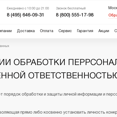
Мос
Ежедневно с 10:00 до 21:00
Звонок бесплатный
М
8 (495) 646-09-31
8 (800) 555-17-98
Обр
С
мпании
Доставка
Оплата
Сервис
Гарантия
Акции
С
К
Р
данных
осудомоечные машины
тиральные машины
тиральные машины
ля стиральных машин
Сушильные машины
Сушильные маши
Для сушильных м
Духовые шкафы
ИИ ОБРАБОТКИ ПЕРРСОНА
рофессиональные
профессиональн
ириной 60 см
тдельностоящие
Отдельностоящие
Компактные
тдельностоящие
 фронтальной загрузкой
Конденсационные
Полноразмерные
ля холодильников
Для духовок
ННОЙ ОТВЕТСТВЕННОСТЬЮ
страиваемые
аленькие с загрузкой 6-8 кг
С тепловым насосом
С паром
од столешницу
ольшие с загрузкой 9-10 кг
Профессиональные
С микроволнами
рофессиональные
5 в 1
ля вытяжек
т порядок обработки и защиты личной информации и перс
ытяжки
омашняя прачечная
Комплекты Asko
Кофемашины
страиваемые
Встраиваемые кофе
оляющая прямо либо косвенно установить личность конкр
страиваемые 60 см
Автоматические для 