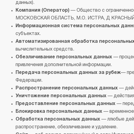
данных).
В
Компания (Оператор)
— Общество с ограниченно
в
МОСКОВСКАЯ ОБЛАСТЬ, М.О. ИСТРА, Д КРАСНЫЙ 
Р
Информационная система персональных данн
субъектах.
Х
Автоматизированная обработка персональны
О
вычислительных средств.
Д
Обезличивание персональных данных
— процес
В
привлечения дополнительной информации.
В
Передача персональных данных за рубеж
— пре
М
Федерации.
Распространение персональных данных
— дейс
В
Уничтожение персональных данных
— действия,
Cr
Предоставление персональных данных
— перед
Б
Блокировка персональных данных
— временное 
В
Обработка персональных данных
— ллюбые дейс
В
распространение, обезличивание и удаление.