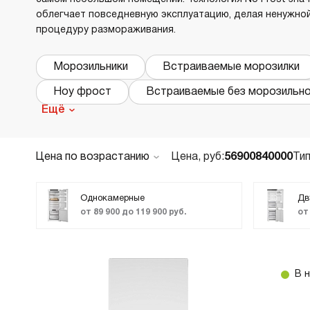
облегчает повседневную эксплуатацию, делая ненужно
В
в
процедуру размораживания.
Р
Морозильники
Встраиваемые морозилки
Х
Ноу фрост
Встраиваемые без морозильн
О
Ещё
Д
В
В
Цена по возрастанию
Цена, руб:
56900
840000
Тип
По популярности
М
Новинки
Однокамерные
Дв
от 89 900 до 119 900 руб.
от
В
ТОП лучших
Cr
Б
Акции и Скидки
В
Код:
2158399
В 
В
ASKO RBC597SND1 — это просторный и
технологичный холодильник шириной 59,5 см