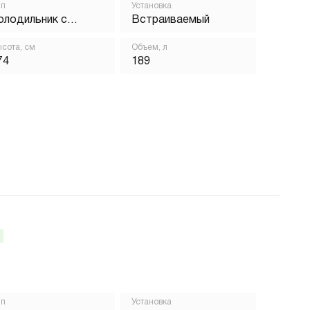
ип
Установка
олодильник с
Встраиваемый
орозильником
сота, см
Объем, л
74
189
ип
Установка