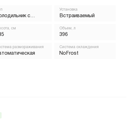
ип
Установка
олодильник с
Встраиваемый
орозильником
сота, см
Объем, л
85
396
стема размораживания
Система охлаждения
втоматическая
NoFrost