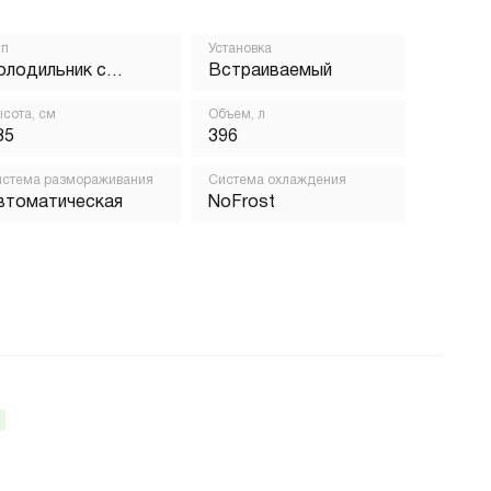
ип
Установка
олодильник с
Встраиваемый
орозильником
сота, см
Объем, л
85
396
стема размораживания
Система охлаждения
втоматическая
NoFrost