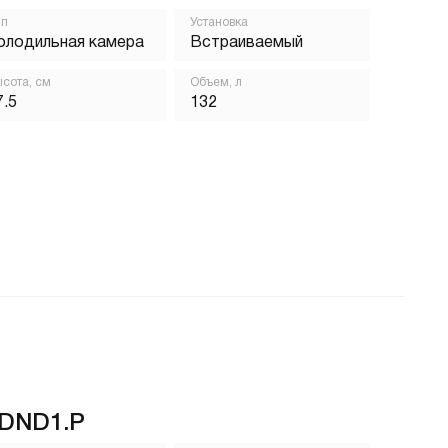
ип
Установка
олодильная камера
Встраиваемый
сота, см
Объем, л
7.5
132
DND1.P