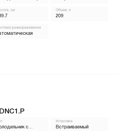
сота, см
Объем, л
39.7
209
стема размораживания
втоматическая
DNC1.P
ип
Установка
олодильник с
Встраиваемый