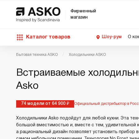
Фирменный
магазин
Каталог товаров
Шоу-рум
О ко
Бытовая техника ASKO
Холодильники ASKO
П
С
С
Д
Техника для кухни
Встраиваемые холодильн
п
Ш
О
О
С
Asko
Д
В
М
Уход за бельем
П
Б
74 модели от 64 900 ₽
Официальный дистрибьютор в Росс
П
Д
Asko Professional
Холодильники Asko подойдут для любой кухни. Эта тех
В
Д
большой вместимостью и, вместе с тем, удивительной 
В
а рациональный дизайн позволяет установить прибор 
Аксессуары
самом небольшом помещении. Технология No Frost зна
В