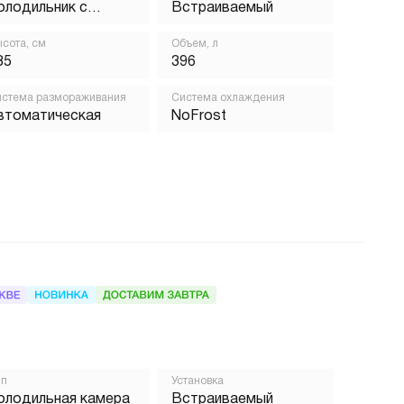
олодильник с
Встраиваемый
орозильником
сота, см
Объем, л
85
396
стема размораживания
Система охлаждения
втоматическая
NoFrost
ип
Установка
олодильная камера
Встраиваемый