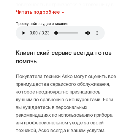
поверхность встраивается в столешницу в
Читать подробнее
любом удобном для вас месте, занимает
намного меньше места, управление
Прослушайте аудио описание
находится прямо на панели, а духовой шкаф
можно (и даже лучше) размещать не под
ней. А еще по цвету чаще бывает черная,
чем белая.
Клиентский сервис всегда готов
помочь
Также важным критерием при выборе
являются размер и разные опции.
Рассмотрим все это подробнее.
Покупатели техники Asko могут оценить все
преимущества сервисного обслуживания,
которое неоднократно признавалось
лучшим по сравнению с конкурентами. Если
вы нуждаетесь в персональных
рекомендациях по использованию прибора
Газовые варочные панели
или профессиональном уходе за своей
техникой, Аско всегда к вашим услугам.