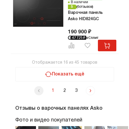
В наличии
5
6
отзывов
Варочная панель
Asko HID824GC
190 900 ₽
47 725
₽
в Сплит
Отображается
16
из
45
товаров
Показать ещё
1
2
3
Отзывы о варочных панелях Asko
Фото и видео покупателей