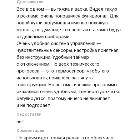
простого, всё готовится идеально, да еще и
кошмарная.
Достоинства
автоматизированно до предела. Я лично ужасно
Все в одном — вытяжка и варка. Видел такую
довольна, да и семья отметила, что еда стала
в рекламе, очень понравился функционал. Для
повкуснее.
новой кухни задумывали именно похожую
модель, но думали, что панель и вытяжка будут
отдельными приборами.
Очень удобная система управления —
чувствительные сенсоры, настройка понятная
без инструкции. Удобный таймер
с отключением. Но верх технического
прогресса — это термосенсор, чтобы его
использовать, пришлось заглянуть
в инструкцию. Но автоматические программы
оказались очень удобными, температура четко
регулируется, поэтому ничего не выкипает
и не подгорает.
Недостатки
нет
Комментарий
По краям идет тонкая рамка, это облегчило