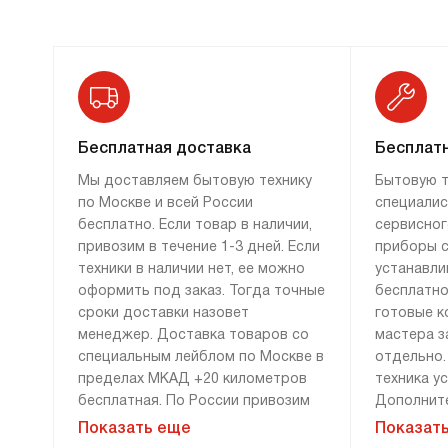
Если у вас централизованное
газоснабжение, конечно, проще всего купить
газовую варочную панель. Они бывают
на металле и на стеклокерамике, конфорки
из съемных чугунных рассекателей, которые
легко моются, выглядят современно и стиль.
Бесплатная доставка
Бесплатн
Система «Газ-контроль» прекратит подачу
Мы доставляем бытовую технику
Бытовую т
газа, если огонь, например, залило.
по Москве и всей России
специалис
Обратите внимание на интересную модель:
бесплатно. Если товар в наличии,
сервисног
HG1145AB
длинная, но узкая, и вы сможете
привозим в течение 1-3 дней. Если
приборы с
частично использовать столешницу,
техники в наличии нет, ее можно
устанавли
оформить под заказ. Тогда точные
бесплатно
в которую на встроена.
сроки доставки назовет
готовые к
Электрические варочные
менеджер. Доставка товаров со
мастера з
поверхности
специальным лейблом по Москве в
отдельно.
пределах МКАД +20 километров
техника у
Электрические варочные панели Аско
бесплатная. По России привозим
Дополните
делаются с применением
технику бесплатно, если сумма
демонтажу
Показать еще
Показат
ультрасовременной технологии Hi-Light. Это
заказа составляет 100 000 рублей
монтажу н