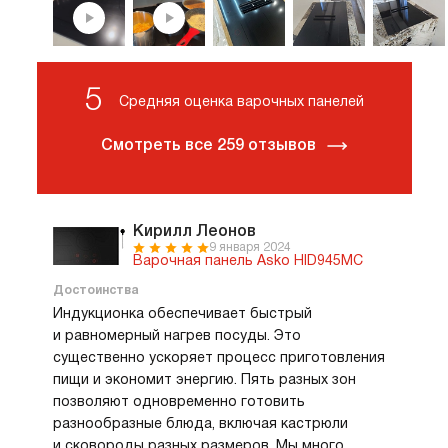
5
Средняя оценка варочных панелей
Смотреть все 259 отзывов
Кирилл Леонов
9 января 2024
Варочная панель Asko HID945MC
Достоинства
Индукционка обеспечивает быстрый
и равномерный нагрев посуды. Это
существенно ускоряет процесс приготовления
пищи и экономит энергию. Пять разных зон
позволяют одновременно готовить
разнообразные блюда, включая кастрюли
и сковороды разных размеров. Мы много