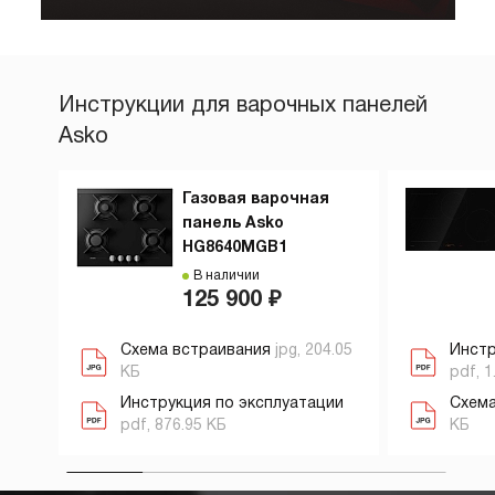
Инструкции для варочных панелей
Asko
Газовая варочная
панель Asko
HG8640MGB1
В наличии
125 900 ₽
Схема встраивания
jpg, 204.05
Инстр
КБ
pdf, 1
Инструкция по эксплуатации
Схема
pdf, 876.95 КБ
КБ