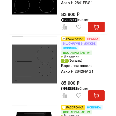
Asko HI2841FBG1
83 900 ₽
20 975
₽
в Сплит
В наличии
5
2
отзыва
Варочная панель
Asko HI2642FMG1
85 900 ₽
21 475
₽
в Сплит
Код:
209
В наличии