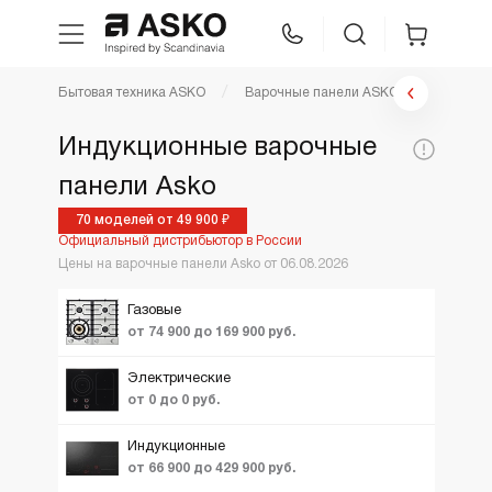
Фильтр варочные панели
Бытовая техника ASKO
Варочные панели ASKO
WhatsApp
Сравнение
Избранное
Цена по возрастанию
Индукционные варочные
По популярности
Цена,
панели Asko
Техника для кухни
29900
429900
Тип:
Цве
1
руб:
Новинки
70 моделей от 49 900 ₽
Официальный дистрибьютор в России
Ещё фильтры
Вид
1
ТОП лучших
Уход за бельем
Газовая
Цены на варочные панели Asko от 06.08.2026
Hi-light
Акции и Скидки
Газовые
Asko Professional
Индукционная
от 74 900 до 169 900 руб.
Комбинированная
+ индукция)
Аксессуары
Электрические
от 0 до 0 руб.
Шоу-рум
Индукционные
от 66 900 до 429 900 руб.