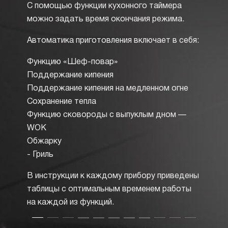
С помощью функции кухонного таймера
работа
можно задать время окончания режима.
нагрев
присут
Автоматика приготовления включает в себя:
панеля
конфор
Функцию «Шеф-повар»
стрелк
Поддержание кипения
пламен
Поддержание кипения на медленном огне
до сла
Сохранение тепла
спичек
Функцию сковороды с выпуклым дном —
WOK
Обжарку
- Гриль
В инструкции к каждому прибору приведены
таблицы с оптимальным временем работы
на каждой из функций.