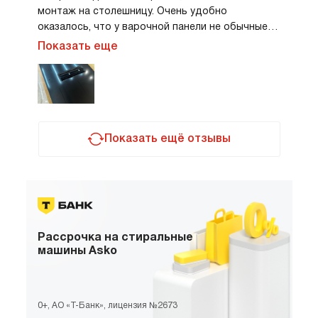
монтаж на столешницу. Очень удобно
оказалось, что у варочной панели не обычные
конфорки, а прямоугольные зоны бридж,
Очень удобно, что вытяжка включается вместе
Показать еще
которые можно объединить. Варочная зона
с варкой и мощность работы увеличивается,
распознает посуду, если кастрюлю
если увеличиваешь мощность конфорки. Есть
передвигаешь, то настройки передвигаются
интенсивная программа, ее можно включить при
вместе с посудой.
жарке на гриле. Вообще благодаря большим
конфоркам стало удобнее пользоваться
овальной сковородой для гриля.
Показать ещё отзывы
Рассрочка
на стиральные
машины Asko
0+, АО «Т-Банк», лицензия №2673