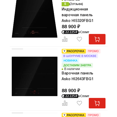
5
2
отзыва
Индукционная
варочная панель
Asko HI5320FBG1
Про
Сло
88 900 ₽
Варочна
22 225
₽
в Сплит
двумя и
конфорк
размера
3,7 кВт. 
поддерж
Booster
мощность
В наличии
ускоренн
Варочная панель
обеспечи
Asko HI2643FBG1
закипани
равноме
88 900 ₽
тепла и 
приготовлени
22 225
₽
в Сплит
панели л
современ
без рамк
линиями