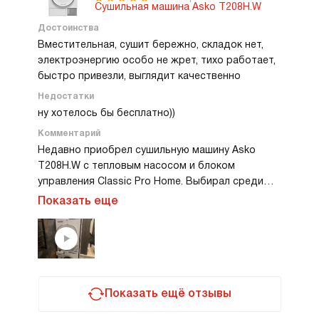
Сушильная машина Asko T208H.W
Достоинства
Вместительная, сушит бережно, складок нет,
электроэнергию особо не жрет, тихо работает,
быстро привезли, выглядит качественно
Недостатки
ну хотелось бы бесплатно))
Комментарий
Недавно приобрел сушильную машину Asko
T208H.W с тепловым насосом и блоком
управления Classic Pro Home. Выбирал среди
разных моделей, но решил остановиться на ней,
Показать еще
так как это одна из самых доступных в линейке
Classic. Заказ делал у официального дилера
Asko, все прошло без проблем. Доставку
организовали быстро, привезли буквально
через пару дней, сразу же подключили.
Пользуюсь сушилкой уже несколько недель, и
Показать ещё отзывы
могу сказать, что полностью доволен.