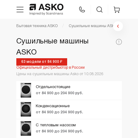
Фильтр сушильные машины
Бытовая техника ASKO
Сушильные машины ASKO
WhatsApp
Сравнение
Избранное
Цена по возрастанию
Сушильные машины
По популярности
Цена,
ASKO
Техника для кухни
36800
220900
Коллекция:
руб:
Новинки
63 модели от 84 900 ₽
Официальный дистрибьютор в России
Ещё фильтры
Вид
ТОП лучших
Уход за бельем
Classic
Цены на сушильные машины Asko от 10.08.2026
Logic
Акции и Скидки
Отдельностоящие
Asko Professional
Style
от 84 900 до 204 900 руб.
Аксессуары
Конденсационные
от 84 900 до 204 900 руб.
Шоу-рум
С тепловым насосом
от 84 900 до 204 900 руб.