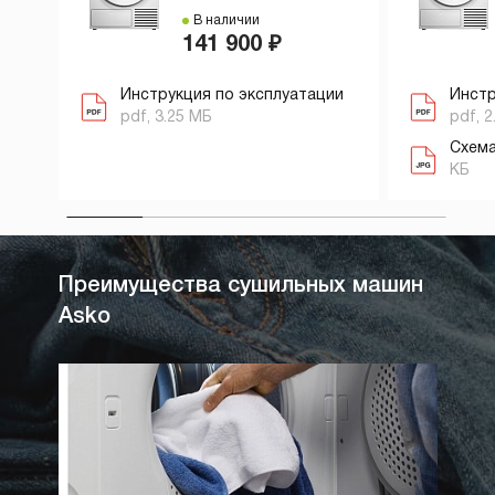
В наличии
141 900 ₽
Инструкция по эксплуатации
Инстр
pdf, 3.25 МБ
pdf, 2
Схема
КБ
Преимущества сушильных машин
Asko