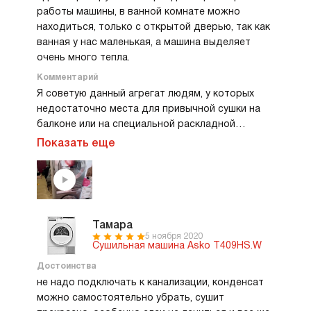
работы машины, в ванной комнате можно
находиться, только с открытой дверью, так как
ванная у нас маленькая, а машина выделяет
очень много тепла.
Комментарий
Я советую данный агрегат людям, у которых
недостаточно места для привычной сушки на
балконе или на специальной раскладной
сушилке. Пользуюсь данной машиной около
Показать еще
года, при чем, стоит у меня рядом со
стиральной машиной из этой же серии, что
позволяет легко перегружать белье из одной
машины в другую. Эта машина отлично
справляется со своей главной функцией - сушка,
Тамара
сушит, при чем, очень даже неплохо. В общем,
5 ноября 2020
Сушильная машина Asko T409HS.W
это супер техника. Очень рада этому
приобретению. Мечта любой хозяйки. У меня
Достоинства
мало места для сушки белья, и для меня эта
не надо подключать к канализации, конденсат
машинка просто спасение. Она удобна и проста
можно самостоятельно убрать, сушит
в применении, разберётся любой.