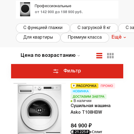
Профессиональные
от 142 900 до 198 900 руб.
С функцией глажки
С загрузкой 8 кг
С за
Ещё
Для квартиры
Премиум класса
Цена по возрастанию
По популярности
Новинки
Фильтр
ТОП лучших
Акции и Скидки
В наличии
Cушильная машина
Asko T108HBW
84 900 ₽
21 225
₽
в Сплит