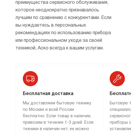
преимущества сервисного обслуживания,
дополнительные функции или улучшения,
которое неоднократно признавалось
такие как модели с функцией теплового
лучшим по сравнению с конкурентами. Если
насоса или высоким уровнем
вы нуждаетесь в персональных
энергоэффективности.
рекомендациях по использованию прибора
Некоторые модели могут иметь суффиксы,
или профессиональном уходе за своей
указывающие на специальные функции или
техникой, Аско всегда к вашим услугам.
особенности, такие как низкий уровень
шума, дополнительные режимы сушки или
специфические конструкции, направленные
на защиту тканей. Таким образом, вся
система именования машин создана в
соответствии с принципами логики и
Бесплатная доставка
Бесплатн
функциональности, позволяя пользователям
Мы доставляем бытовую технику
Бытовую т
легко ориентироваться в ассортименте и
по Москве и всей России
специалис
выбирать подходящую модель по их
бесплатно. Если товар в наличии,
сервисног
нуждам и предпочтениям.
привозим в течение 1-3 дней. Если
приборы с
техники в наличии нет, ее можно
устанавли
Согласно спецификациям, использует