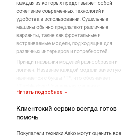
каждая из которых представляет собой
сочетание современных технологий и
удобства в использовании. Сушильные
машины обычно предлагают различные
варианты, такие как фронтальные и
встраиваемые модели, подходящие для
различных интерьеров и потребностей.
Принцип названия моделей разнообразен и
логичен. Название каждой модели зачастую
начинается с буквы "T", что обозначает
"Tumble dryer" (сушильная машина с
Читать подробнее
барабаном). После буквы следует числовая
и буквенная комбинация, которая помогает
Клиентский сервис всегда готов
идентифицировать определенные
помочь
характеристики устройства. Например,
цифры в название могут указывать на серию
Покупатели техники Asko могут оценить все
и размер машины, а также на