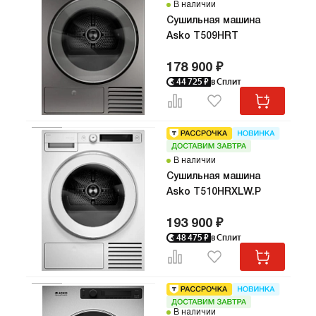
о заверш
В наличии
интегрир
Сушильная машина
умный д
Asko T509HRT
сочетает
заботу о 
178 900 ₽
совреме
44 725
₽
в Сплит
функции,
аккуратн
длитель
одежды.
В наличии
Сушильная машина
Asko T510HRXLW.P
193 900 ₽
48 475
₽
в Сплит
В наличии