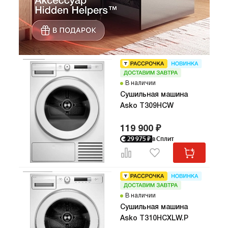
В наличии
Сушильная машина
Asko T309HCW
119 900 ₽
29 975
₽
в Сплит
Код:
216
В наличии
Про
Сушильная машина
Сло
Asko T310HCXLW.P
Сушильн
тепловы