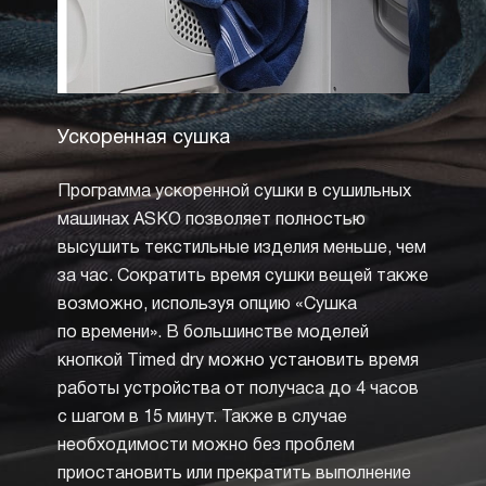
Ускоренная сушка
Сушк
темп
Программа ускоренной сушки в сушильных
Сушка
машинах ASKO позволяет полностью
обесп
высушить текстильные изделия меньше, чем
из дел
за час. Сократить время сушки вещей также
машин
возможно, используя опцию «Сушка
запрещ
по времени». В большинстве моделей
произв
кнопкой Timed dry можно установить время
но пр
работы устройства от получаса до 4 часов
значок
с шагом в 15 минут. Также в случае
в квад
необходимости можно без проблем
Опция
приостановить или прекратить выполнение