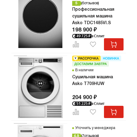
5
6
отзывов
Профессиональная
сушильная машина
Asko TDC1485VI.S
198 900 ₽
49 725
₽
в Сплит
В наличии
Сушильная машина
Asko T709HUW
204 900 ₽
51 225
₽
в Сплит
Уточнить у менеджера
4.9
7
отзывов