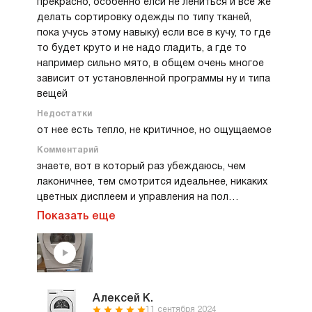
прекрасно, особенно елси не лениться и все же
делать сортировку одежды по типу тканей,
пока учусь этому навыку) если все в кучу, то где
то будет круто и не надо гладить, а где то
например сильно мято, в общем очень многое
зависит от установленной программы ну и типа
вещей
Недостатки
от нее есть тепло, не критичное, но ощущаемое
Комментарий
знаете, вот в который раз убеждаюсь, чем
лаконичнее, тем смотрится идеальнее, никаких
цветных дисплеем и управления на пол
стиральной машины - все просто, а все как
Показать еще
удобно и главное изящно сделано. От дизайна и
стиральной и сушильной просто в восторге!
Алексей К.
11 сентября 2024