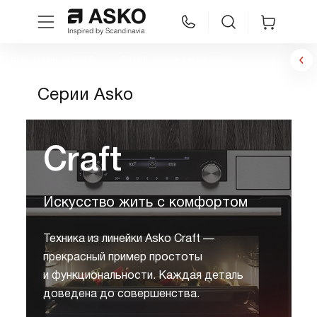
Бытовая техника ASKO
Дизайнерские серии Asko
WhatsApp
Сравнение
Избранное
Серии Asko
Техника для кухни
Craft
Уход за бельем
Искусство жить с комфортом
Asko Professional
Техника из линейки Asko Craft —
Аксессуары
прекрасный пример простоты
и функциональности. Каждая деталь
Шоу-рум
доведена до совершенства.