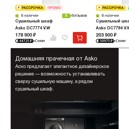
В наличии
5
6
отзывов
В наличии
Сушильный шкаф
Сушильный шк
Asko DC7774 V.W
Asko DC7784 V.
178 900 ₽
203 900 ₽
44725
₽
в Сплит
50975
₽
в Сплит
Домашняя прачечная от Asko
Аско предлагает элегантное дизайнерское
решение — возможность устанавливать
сверху сушильную машину, а рядом
сушильный шкаф.