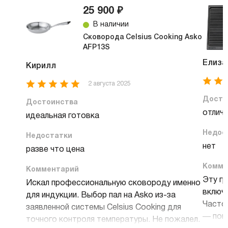
25 900 ₽
В наличии
Сковорода Celsius Cooking Asko
AFP13S
Елиза
Кирилл
2 августа 2025
Досто
Достоинства
отличн
идеальная готовка
Недос
Недостатки
нет
разве что цена
Комме
Комментарий
Эту гр
Искал профессиональную сковороду именно
включа
для индукции. Выбор пал на Asko из-за
Часто 
заявленной системы Celsius Cooking для
— пове
точного контроля температуры. Не пожалел.