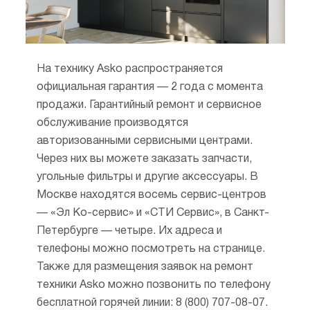
потреблением ресурсов. С 1995 года все
предприятия сертифицированы
в соответствии со стандартом ISO 9001,
подтверждающим качество продукции.
На технику Asko распространяется
официальная гарантия — 2 года с момента
В-четвертых, практичный скандинавский
продажи. Гарантийный ремонт и сервисное
дизайн. Все приборы сочетаются
обслуживание производятся
по внешнему виду. Многие модели были
авторизованными сервисными центрами.
отмечены как лучшие на международных
Через них вы можете заказать запчасти,
выставках за высокое качество: премия I.D.
угольные фильтры и другие аксессуары. В
Design Award, несколько наград American
Москве находятся восемь сервис-центров
Adex и Red Dot Design Award.
— «Эл Ко-сервис» и «СТИ Сервис», в Санкт-
В-пятых, на заводах компании широко
Петербурге — четыре. Их адреса и
применяются технологии вторичной
телефоны можно посмотреть на странице.
переработки. Все предприятия
Также для размещения заявок на ремонт
сертифицированы в соответствии с ISO
техники Asko можно позвонить по телефону
14001, который подтверждает
бесплатной горячей линии: 8 (800) 707-08-07.