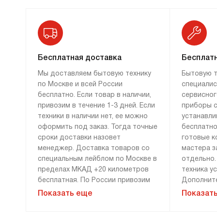
профессиональную технику и согласуют
удобное время доставки. На страницах
каталога размещена подробная информация
о каждом товаре, а также фото
Бесплатная доставка
Бесплатн
и инструкции. Все данные соответствуют
официальному сайту производителя.
Мы доставляем бытовую технику
Бытовую т
по Москве и всей России
специалис
бесплатно. Если товар в наличии,
сервисног
привозим в течение 1-3 дней. Если
приборы с
техники в наличии нет, ее можно
устанавли
оформить под заказ. Тогда точные
бесплатно
сроки доставки назовет
готовые к
менеджер. Доставка товаров со
мастера з
специальным лейблом по Москве в
отдельно.
пределах МКАД +20 километров
техника у
бесплатная. По России привозим
Дополните
технику бесплатно, если сумма
демонтажу
Показать еще
Показат
заказа составляет 100 000 рублей
монтажу н
и более. Доставка за 0 рублей
оплачива