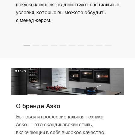
эргон
покупке комплектов действуют специальные
произ
условия, которые вы можете обсудить
в соо
с менеджером.
требо
в каче
О бренде Asko
Бытовая и профессиональная техника
Asko — это скандинавский стиль,
включающий в себя высокое качество,