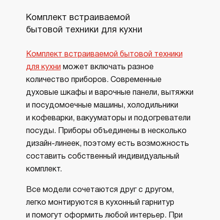
Комплект встраиваемой
Бытов
бытовой техники для кухни
Слов
Комплект встраиваемой бытовой техники
Бытова
для кухни
может включать разное
высоки
количество приборов. Современные
произ
духовые шкафы и варочные панели, вытяжки
станда
и посудомоечные машины, холодильники
произв
и кофеварки, вакууматоры и подогреватели
наприм
посуды. Приборы объединены в несколько
эконом
дизайн-линеек, поэтому есть возможность
распр
составить собственный индивидуальный
рабоче
комплект.
В стра
высок
Все модели сочетаются друг с другом,
кухни.
легко монтируются в кухонный гарнитур
качес
и помогут оформить любой интерьер. При