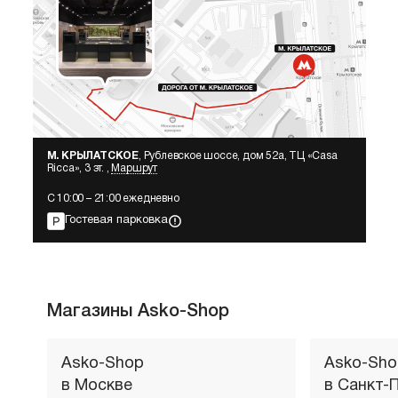
М. КРЫЛАТСКОЕ
, Рублевское шоссе, дом 52а, ТЦ «Сasa
Ricca», 3 эт. ,
Маршрут
С 10:00 – 21:00 ежедневно
Гостевая парковка
Магазины Asko-Shop
Asko-Shop
Asko-Sho
в Москве
в Санкт-