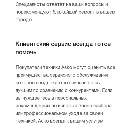
экологическую безопасность
Специалисты ответят на ваши вопросы и
производственных процессов.
порекомендуют ближайший ремонт в вашем
В-шестых, продукция отличается
городе.
надежностью и функциональностью.
Официальный срок гарантии бытовой
техники — 2 года, а срок службы — более
Клиентский сервис всегда готов
10 лет.
помочь
Аско представляет разнообразный
модельный ряд стиральных, сушильных
Покупатели техники Asko могут оценить все
и посудомоечных машин, а также
преимущества сервисного обслуживания,
холодильников, варочных панелей, духовых
которое неоднократно признавалось
шкафов и вытяжек. Европейская культура
лучшим по сравнению с конкурентами. Если
производства гарантирует тщательный
вы нуждаетесь в персональных
контроль на каждом этапе, а значит,
рекомендациях по использованию прибора
долговечность и надежность эксплуатации.
или профессиональном уходе за своей
техникой, Аско всегда к вашим услугам.
Специалисты нашего интернет-магазина
помогут подобрать бытовую или