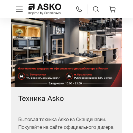
WhatsApp
Сравнение
Избранное
Техника для кухни
Уход за бельем
Asko Professional
Техника Asko
Аксессуары
Бытовая техника Asko из Скандинавии.
Шоу-рум
Б
Покупайте на сайте официального дилера
М