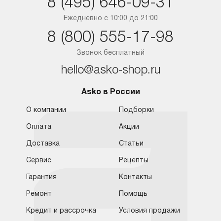
8 (495) 646-09-31
Краснодар
Ежедневно с 10:00 до 21:00
8 (800) 555-17-98
Ростов-на-Дону
Звонок бесплатный
hello@asko-shop.ru
Asko в России
О компании
Подборки
Оплата
Акции
Доставка
Статьи
Сервис
Рецепты
Гарантия
Контакты
Обратная связь
Москва
Москва
Ремонт
Помощь
8 (800) 555-17-98
8 (495) 646-09-31
Кредит и рассрочка
Условия продажи
Санкт-Петербург
Бесплатно для регионов
Ежедневно с 10:00 до 21:00