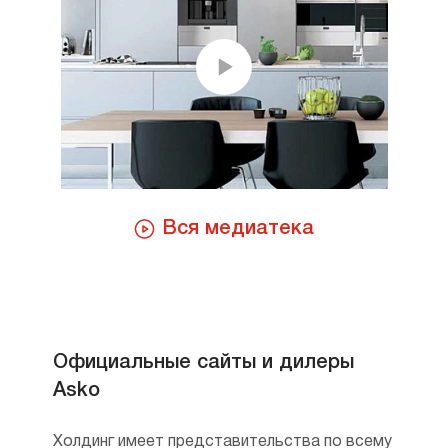
а квалифицированные менеджеры готовы
проконсультировать вас в любое удобное
для вас время. В Москве доставка
и установка моделей, обозначенных
специальным лейблом осуществляется
бесплатно. На все товары предоставляется
официальная гарантия от производителя.
Цены вас приятно удивят — для приборов
Вся медиатека
такого качества это совсем недорого.
Почему покупают технику Asko?
Asko — бренд, который наибольшую
популярность обрел благодаря вниманию
к долговечности конструкции и системам
Официальные сайты и дилеры
безопасности. Например, бытовые
Asko
стиральные машины создаются по тем же
техническим условиям, что
Холдинг имеет представительства по всему