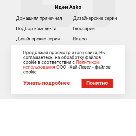
hello@asko-shop.ru
Идеи Asko
Краснодар
Домашняя прачечная
Дизайнерские серии
О компании
Ремонт
Ростов-на-Дону
Подбор комплекта
Глоссарий
Оплата
Контакты
Дизайнерские серии
Видео
Доставка
Статьи и акции
Мы в соцсетях
Сервисные центры
Кредит и рассрочка
Продолжая просмотр этого сайта, Вы
соглашаетесь на обработку файлов
Гарантия
Карта сайта
сооkie в соответствии с
Политикой
использования
ООО «Хай-Левел» файлов
сооkіе.
Пожаловаться руководству
Узнать подробнее
Понятно
Пожаловаться руководству
Поставщик бытовой техники Asko