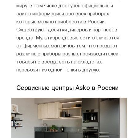
и профессиональные. В то время как
миру, в том числе доступен официальный
большинство производителей все чаще
сайт с информацией обо всех приборах,
и чаще используют пластик, Аско
которые можно приобрести в России.
продолжает делать конструкции Quattro™
Существуют десятки дилеров и партнеров
из нержавеющей стали, четыре
бренда. Мультибрендовые сети отличаются
амортизатора и крестовина из чугуна
от фирменных магазинов тем, что продают
позволяют избегать вибраций даже
различные приборы разных производителей,
на высоких оборотах.
товары не всегда есть на складе, их
Во-вторых, компания специализируется
перевозят из одной точки в другую.
на технологиях стиральных и сушильных
приборов. Это единственный бренд,
Сервисные центры Asko в России
который позволяет собрать удобную
и функциональную прачечную дома.
В-третьих, техника отличается внешней
эргономикой, удобной и понятной системой
управления, высокими техническими
характеристиками и экономным