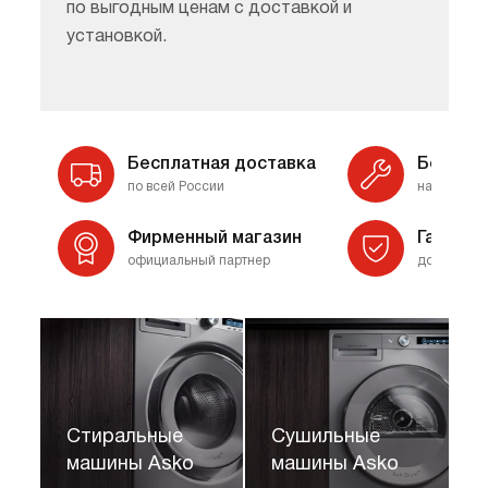
по выгодным ценам с доставкой и
установкой.
Бесплатная доставка
Бесплат
по всей России
на готовы
Фирменный магазин
Гаранти
официальный партнер
до 24 меся
Стиральные
Сушильные
машины Asko
машины Asko