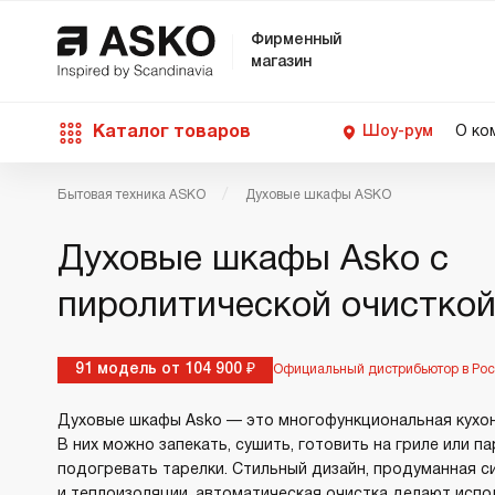
Фирменный
магазин
Каталог товаров
Шоу-рум
О ко
Бытовая техника ASKO
Духовые шкафы ASKO
П
С
С
Д
Техника для кухни
Духовые шкафы Asko с
п
Ш
О
О
С
пиролитической очистко
Д
В
М
Уход за бельем
П
Б
91 модель от 104 900 ₽
Официальный дистрибьютор в Ро
П
Д
Asko Professional
Духовые шкафы Asko — это многофункциональная кухон
В
Д
В них можно запекать, сушить, готовить на гриле или па
В
подогревать тарелки. Стильный дизайн, продуманная 
Аксессуары
и теплоизоляции, автоматическая очистка делают испо
В