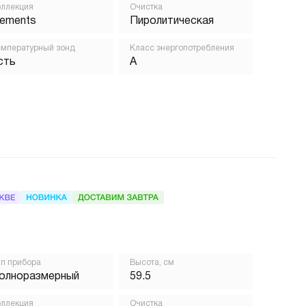
ллекция
Очистка
lements
Пиролитическая
мпературный зонд
Класс энергопотребления
сть
A
п прибора
Высота, см
олноразмерный
59.5
ллекция
Очистка