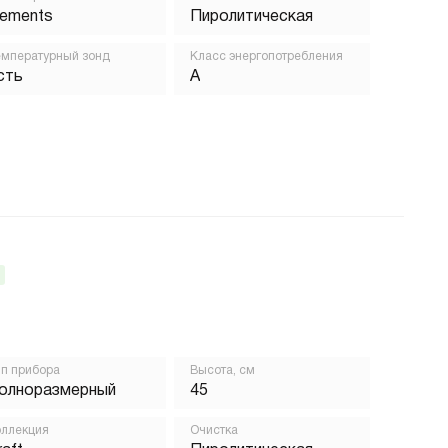
lements
Пиролитическая
мпературный зонд
Класс энергопотребления
сть
A
п прибора
Высота, см
олноразмерный
45
ллекция
Очистка