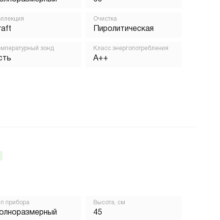
ллекция
Очистка
raft
Пиролитическая
мпературный зонд
Класс энергопотребления
сть
A++
п прибора
Высота, см
олноразмерный
45