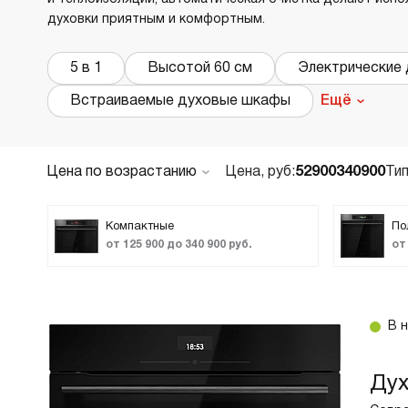
духовки приятным и комфортным.
В
в
Р
5 в 1
Высотой 60 см
Электрические 
Встраиваемые духовые шкафы
Ещё
Х
О
Д
Цена по возрастанию
Цена, руб:
52900
340900
Тип
В
По популярности
В
М
Новинки
Компактные
По
от 125 900 до 340 900 руб.
от
ТОП лучших
В
Акции и Скидки
Cr
Код:
2159693
В 
Б
В
Современный духовой шкаф ASKO OTP26BGH
В
— идеальное сочетание скандинавского
Ду
дизайна и профессиональных возможностей