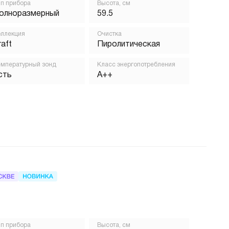
п прибора
Высота, см
олноразмерный
59.5
ллекция
Очистка
raft
Пиролитическая
мпературный зонд
Класс энергопотребления
сть
A++
п прибора
Высота, см