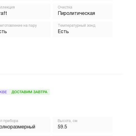
ллекция
Очистка
raft
Пиролитическая
иготовление на пару
Температурный зонд
сть
Есть
п прибора
Высота, см
олноразмерный
59.5