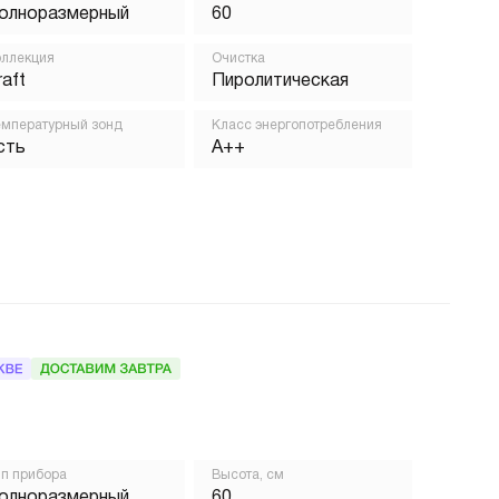
олноразмерный
60
ллекция
Очистка
raft
Пиролитическая
мпературный зонд
Класс энергопотребления
сть
A++
п прибора
Высота, см
олноразмерный
60