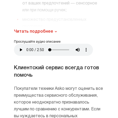
от ваших предпочтений — сенсорное
или при помощи ручек;
множество предустановленных
программ;
Читать подробнее
сводчатый потолок внутри устройства,
Прослушайте аудио описание
благодаря которому еда получается
особенно вкусной — такие потолки
в свое время делали в печах;
возможность готовить на пару, включая
Клиентский сервис всегда готов
су-вид, и размораживать продукты;
помочь
верхний и нижний нагрев, которые могут
Покупатели техники Asko могут оценить все
включаться одновременно
преимущества сервисного обслуживания,
и по отдельности;
которое неоднократно признавалось
вентилятор, обеспечивающий режим
лучшим по сравнению с конкурентами. Если
конвекции;
вы нуждаетесь в персональных