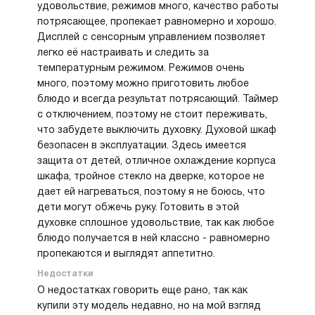
за аллергии тоже много всего исключается
удовольствие, режимов много, качество работы
из продуктов, так что он в основном налегает
потрясающее, пропекает равномерно и хорошо.
на всякое простое. Так что понимаете какая
Дисплей с сенсорным управлением позволяет
головная больше выдавалась у мамы, когда она
легко её настраивать и следить за
шла готовить семейные или праздничные
температурным режимом. Режимов очень
обеды.
много, поэтому можно приготовить любое
С появлением этого духового шкафа у нее
блюдо и всегда результат потрясающий. Таймер
многое изменилось. Теперь она готовит быстро,
с отключением, поэтому не стоит переживать,
много и с большим удовольствием, так как
что забудете выключить духовку. Духовой шкаф
благодаря большому выбору режимов очень
безопасен в эксплуатации. Здесь имеется
экономятся у нее силы, которых, как
защита от детей, отличное охлаждение корпуса
вы понимаете, в ее возрасте не так уж и много,
шкафа, тройное стекло на дверке, которое не
пусть она и молода душой.
дает ей нагреваться, поэтому я не боюсь, что
Ну и то, что тут есть функция очистки паром,
дети могут обжечь руку. Готовить в этой
тоже супер удобно для пожилых людей.
духовке сплошное удовольствие, так как любое
Не надо убивать силы и нервы на чистку
блюдо получается в ней классно - равномерно
духовки каждый раз, особенно после запекания
пропекаются и выглядят аппетитно.
мяса.
Недостатки
О недостатках говорить еще рано, так как
купили эту модель недавно, но на мой взгляд