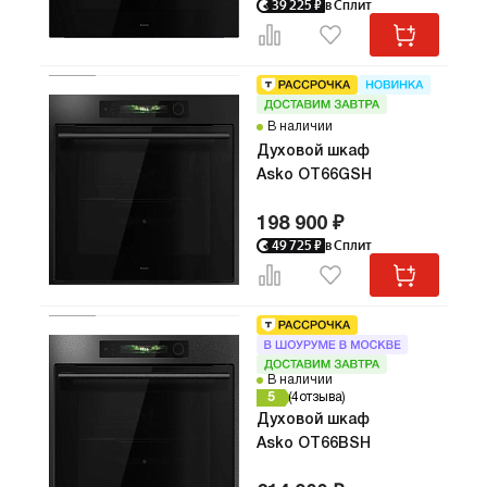
39 225
₽
в Сплит
надежны
выбор для
точность
внешний
возможн
ежеднев
В наличии
готовки.
Духовой шкаф
Asko OT66GSH
198 900 ₽
49 725
₽
в Сплит
В наличии
5
4
отзыва
Духовой шкаф
Asko OT66BSH