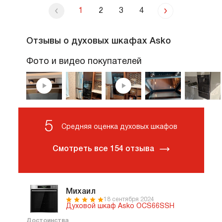
1
2
3
4
Отзывы о духовых шкафах Asko
Фото и видео покупателей
5
Средняя оценка духовых шкафов
Смотреть все 154 отзыва
Михаил
18 сентября 2024
Духовой шкаф Asko OCS66SSH
Достоинства