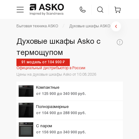
Фильтр духовые шкафы
Бытовая техника ASKO
Духовые шкафы ASKO
WhatsApp
Сравнение
Избранное
Цена по возрастанию
Духовые шкафы Asko с
По популярности
Цена,
Тип
термощупом
Техника для кухни
52900
340900
К
руб:
духовки:
Новинки
91 модель от 104 900 ₽
Официальный дистрибьютор в России
Ещё фильтры
Вид
1
ТОП лучших
Уход за бельем
5-в-1 (с функция
Цены на духовые шкафы Asko от 10.08.2026
пара)
Акции и Скидки
Мультифункцион
Компактные
Asko Professional
от 125 900 до 340 900 руб.
с паром
Аксессуары
с СВЧ
Полноразмерные
от 104 900 до 288 900 руб.
Шоу-рум
С паром
от 156 900 до 340 900 руб.