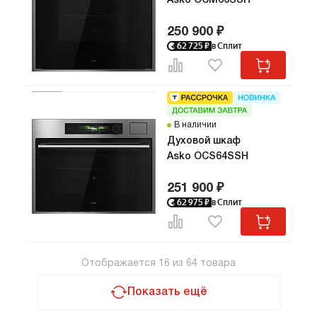
Asko OCM66SSH
250 900 ₽
62 725
₽
в Сплит
В наличии
Духовой шкаф
Asko OCS64SSH
251 900 ₽
62 975
₽
в Сплит
Отображается
16
из
64
товара
Показать ещё