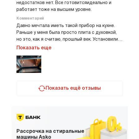
недостатков нет. Все готовитсяидеально и
работает тоже на высшем уровне.
Комментарий
Давно мечтала иметь такой прибор на кухне.
Раньше у меня была просто плита с духовкой,
но это, как я считаю, прошлый век. Установили
ее так, чтоб было удобно работать, не
Показать еще
нагибаться постоянно. Поэтому встроили на
уровне груди. Готовить в нем очень приятно. А
готовлю я много. Часто варю в нем щи, они
получаются наваристыми и упревшими, а в
результате очень вкусными. Мясо на гриле,
просто чудо! Но, самое главное, это выпечка.
Показать ещё отзывы
Она получается такая вкусная, что хочется ее
есть и есть. Управление и обслуживание
шкафом очень простые и понятные,
разобралась сразу. Я с большим удовольствием
рекомендую эту модель всем, кто ищет
надежный прибор для приготовления пищи. Это
Рассрочка
на стиральные
самый отличный вариант!
машины Asko