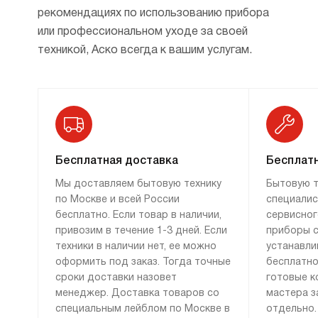
возможность пошагового
рекомендациях по использованию прибора
приготовления;
или профессиональном уходе за своей
техникой, Аско всегда к вашим услугам.
механизм удаления накипи;
гриль, в том числе с конвекцией;
возможность подогрева тарелок,
быстрого подогрева и сохранения тепла;
возможность отложенного старта;
Бесплатная доставка
Бесплатн
трехслойное стекло дверцы — это
Мы доставляем бытовую технику
Бытовую т
безопасно, и оно меньше нагревается;
по Москве и всей России
специалис
бесплатно. Если товар в наличии,
сервисног
охлаждающий вентилятор;
привозим в течение 1-3 дней. Если
приборы с
защиту от отпечатков пальцев.
техники в наличии нет, ее можно
устанавли
оформить под заказ. Тогда точные
бесплатно
Учитывая еще и качество используемых
сроки доставки назовет
готовые к
материалов, цена за все эти возможности
менеджер. Доставка товаров со
мастера з
вполне демократична.
специальным лейблом по Москве в
отдельно.