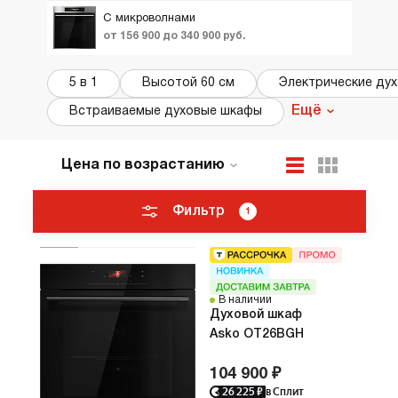
С микроволнами
от 156 900 до 340 900 руб.
5 в 1
Высотой 60 см
Электрические дух
Ещё
Встраиваемые духовые шкафы
Цена по возрастанию
По популярности
Новинки
Фильтр
1
ТОП лучших
Акции и Скидки
В наличии
Духовой шкаф
Asko OT26BGH
104 900 ₽
26 225
₽
в Сплит