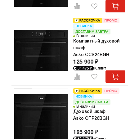
В наличии
Компактный духовой
шкаф
Asko OCS24BGH
125 900 ₽
31 475
₽
в Сплит
Код:
215
Про
В наличии
Сло
Духовой шкаф
Совреме
Asko OTP26BGH
ASKO O
идеально
125 900 ₽
скандина
31 475
₽
в Сплит