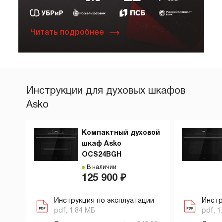
Читать подробнее
Инструкции для духовых шкафов
Asko
Компактный духовой
шкаф Asko
OCS24BGH
В наличии
125 900 ₽
Инструкция по эксплуатации
Инстр
pdf, 1.84 МБ
pdf, 1