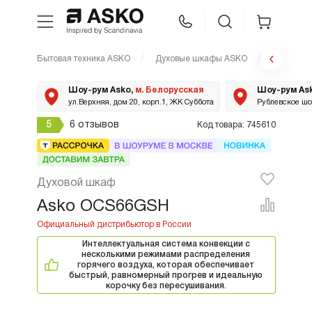
Бытовая техника ASKO
Духовые шкафы ASKO
OCS66G
WhatsApp
Сравнение
Избранное
Шоу-рум Asko,
м. Белорусская
Шоу-рум As
ул.Верхняя, дом 20, корп.1, ЖК Суббота
Рублевское шос
Техника для кухни
5
6 отзывов
Код товара: 745610
Уход за бельем
Духовой шкаф
Asko Professional
Asko OCS66GSH
Аксессуары
Интеллектуальная система конвекции с
несколькими режимами распределения
горячего воздуха, которая обеспечивает
быстрый, равномерный прогрев и идеальную
Шоу-рум
корочку без пересушивания.