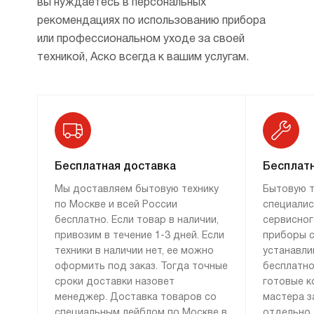
вы нуждаетесь в персональных
рекомендациях по использованию прибора
или профессиональном уходе за своей
техникой, Аско всегда к вашим услугам.
Бесплатная доставка
Бесплатн
Мы доставляем бытовую технику
Бытовую т
по Москве и всей России
специалис
бесплатно. Если товар в наличии,
сервисног
привозим в течение 1-3 дней. Если
приборы с
техники в наличии нет, ее можно
устанавли
оформить под заказ. Тогда точные
бесплатно
сроки доставки назовет
готовые к
менеджер. Доставка товаров со
мастера з
специальным лейблом по Москве в
отдельно.