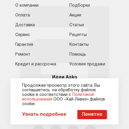
О компании
Подборки
Обратная связь
Москва
Оплата
Акции
Москва
Доставка
Статьи
8 (800) 555-17-98
8 (495) 646-09-31
Санкт-Петербург
Бесплатно для регионов
Ежедневно с 10:00 до 21:00
Сервис
Рецепты
hello@asko-shop.ru
Краснодар
Гарантия
Контакты
Ремонт
Помощь
О компании
Ремонт
Ростов-на-Дону
Кредит и рассрочка
Условия продажи
Оплата
Контакты
Доставка
Статьи и акции
Идеи Asko
Сервисные центры
Кредит и рассрочка
Продолжая просмотр этого сайта, Вы
Домашняя прачечная
Дизайнерские серии
соглашаетесь на обработку файлов
Гарантия
Карта сайта
сооkie в соответствии с
Политикой
Подбор комплекта
Глоссарий
использования
ООО «Хай-Левел» файлов
сооkіе.
Дизайнерские серии
Видео
Пожаловаться руководству
Узнать подробнее
Понятно
Мы в соцсетях