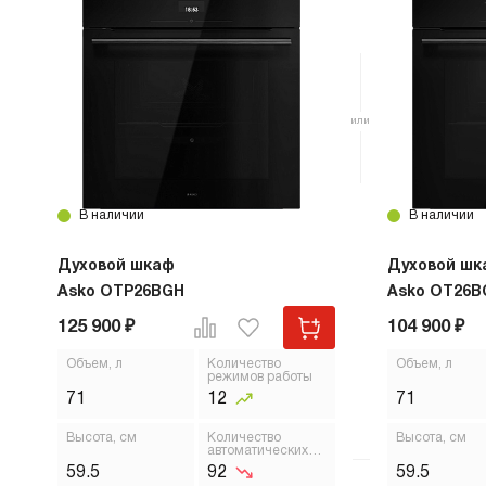
для идеально чистого стекла требуется
строгий, стильный, прибор отлично вписался в
дополнительное протирание. Дизайн
мою небольшую кухню.
лаконичный, серебристая отделка смотрится
дорого. Хоть цена не низкая, она полностью
оправдывает себя.
В наличии
В наличии
Духовой шкаф
Духовой шк
Asko OTP26BGH
Asko OT26B
125 900 ₽
104 900 ₽
Объем, л
Количество
Объем, л
режимов работы
71
12
71
Высота, см
Количество
Высота, см
автоматических
программ
59.5
92
59.5