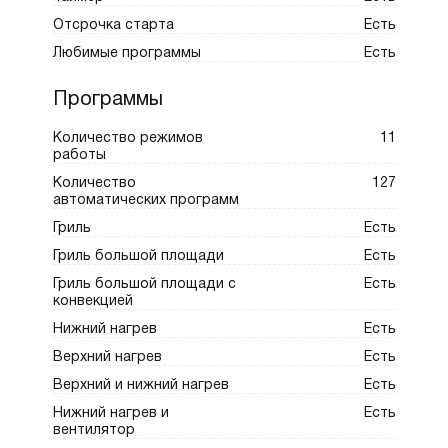
Совместимость с Wi‑Fi обеспечивает
Отсрочка старта
Есть
удалённый контроль и обновление функций.
Любимые программы
Есть
Программы
Количество режимов
11
работы
Количество
127
автоматических программ
Гриль
Есть
Гриль большой площади
Есть
Гриль большой площади с
Есть
конвекцией
Нижний нагрев
Есть
Верхний нагрев
Есть
Верхний и нижний нагрев
Есть
Нижний нагрев и
Есть
вентилятор