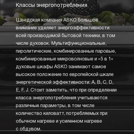
Классы энергопотребления
Утап
пере
Шведская компания ASKO большое
Утапл
внимание уделяет энергоэффективности
элемен
всей производимой бытовой техники, в том
позво
числе духовок. Мультифункциональные,
желае
пиролитические, комбинированные паровые,
и про
комбинированные микроволновые и «5 в 1»
пригот
духовые шкафы ASKO занимают самое
тем, к
высокое положение по европейской шкале
перек
энергетической эффективности: A, B, C, D,
выбора
E, F, J. Стоит заметить, что при определении
выбор
класса энергопотребления учитываются
на пан
различные параметры, в том числе
чтобы
количество киловатт, потребляемых при
какие
обычном нагреве и усиленном нагреве
актив
с обдувом.