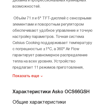
дизайна и профессиональных кулинарных
возможностей.
Объём 71 л и 6" TFT-дисплей с сенсорными
элементами и поворотным регулятором
обеспечивают удобное управление и точную
настройку параметров. Точная система
Celsius Cooking поддерживает температуру
с погрешностью ±1°C, а 360° Air Flow
гарантирует равномерное распределение
тепла на всех уровнях. Устройство
предлагает 11 режимов приготовления,
включая AirFry и программы для sous‑vide, а
Показать еще
также целых 6 режимов с паром благодаря
технологии Geyser Steam — это расширяет
Характеристики Asko OCS66GSH
возможности приготовления и помогает
добиться сочных и хрустящих результатов.
Общие характеристики
Диапазон рабочих температур 30–250°C и