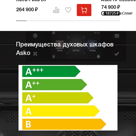
Каса-Рика БУ
Asko RFC286KN
74 900 ₽
264 900 ₽
18725
₽
в Сплит
Преимущества духовых шкафов
Asko