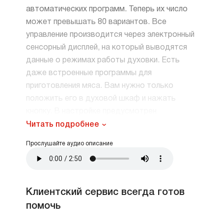
автоматических программ. Теперь их число
может превышать 80 вариантов. Все
управление производится через электронный
сенсорный дисплей, на который выводятся
данные о режимах работы духовки. Есть
даже встроенные программы для
приготовления мяса. Вам нужно только
положить его в духовой шкаф и нажать
кнопку. В настройке предусмотрен
автоматический цикл нагревания, при
Читать подробнее
котором мясо сначала готовится при
Прослушайте аудио описание
высокой температуре, которая
обеспечивается посредством горячего
воздуха и верхнего нагревательного
элемента. А потом уже блюдо готовится при
Клиентский сервис всегда готов
низкой заранее заданной температуре
помочь
с использованием верхнего и нижнего