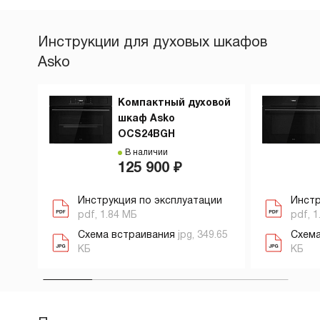
Инструкции для духовых шкафов
Asko
Компактный духовой
шкаф Asko
OCS24BGH
В наличии
125 900 ₽
Инструкция по эксплуатации
Инстр
pdf, 1.84 МБ
pdf, 1
Схема встраивания
jpg, 349.65
Схема
КБ
КБ