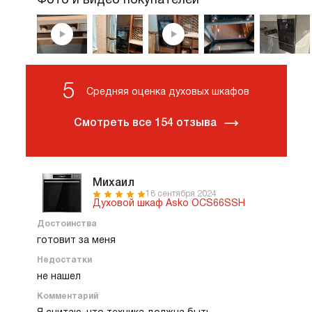
Фото и видео покупателей
5
Средняя оценка духовых шкафов
Смотреть все 154 отзыва
Михаил
18 сентября 2024
Духовой шкаф Asko OCS66SSH
Достоинства
готовит за меня
Недостатки
не нашел
Комментарий