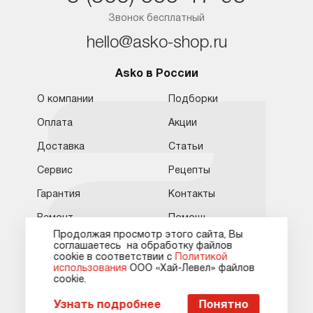
Звонок бесплатный
hello@asko-shop.ru
Обратная связь
Москва
Asko в России
Москва
8 (800) 555-17-98
8 (495) 646-09-31
О компании
Подборки
Санкт-Петербург
Бесплатно для регионов
Ежедневно с 10:00 до 21:00
Оплата
Акции
hello@asko-shop.ru
Краснодар
Доставка
Статьи
О компании
Ремонт
Ростов-на-Дону
Сервис
Рецепты
Оплата
Контакты
Гарантия
Контакты
Доставка
Статьи и акции
Ремонт
Помощь
Сервисные центры
Кредит и рассрочка
Продолжая просмотр этого сайта, Вы
Кредит и рассрочка
Условия продажи
соглашаетесь на обработку файлов
Гарантия
Карта сайта
сооkie в соответствии с
Политикой
использования
ООО «Хай-Левел» файлов
Идеи Asko
сооkіе.
Пожаловаться руководству
Домашняя прачечная
Дизайнерские серии
Узнать подробнее
Понятно