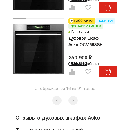
В наличии
Духовой шкаф
Asko OCM66SSH
250 900 ₽
62 725
₽
в Сплит
Отображается
16
из
91
товар
Отзывы о духовых шкафах Asko