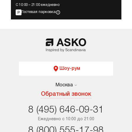
С 10:00 – 21:00 ежедневно
Гостевая парковка
Шоу-рум
Москва
Москва
Обратный звонок
Санкт-Петербург
8 (495) 646-09-31
Краснодар
Ежедневно с 10:00 до 21:00
8 (800) 555-17-98
Ростов-на-Дону