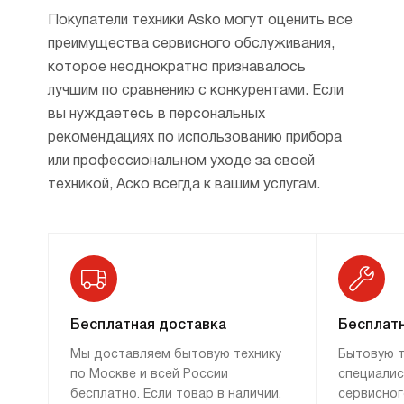
нагревательных элементов.
Покупатели техники Asko могут оценить все
преимущества сервисного обслуживания,
Дополнительные функции.
которое неоднократно признавалось
лучшим по сравнению с конкурентами. Если
Кроме стандартных режимов готовки
вы нуждаетесь в персональных
новинки духовок Аско имеют и ряд
рекомендациях по использованию прибора
дополнительных возможностей. Так,
или профессиональном уходе за своей
подогрев посуды используется для того,
техникой, Аско всегда к вашим услугам.
чтобы еда, поданная в нагретой тарелке,
дольше оставалась горячей. Есть и режим
разморозки. При использовании этой
функции циркуляция воздуха
обеспечивается за счет вентилятора. Если
вам необходимо некоторое время
Бесплатная доставка
Бесплатн
сохранять еду теплой, то есть функция
Мы доставляем бытовую технику
Бытовую т
сохранение тепла.
по Москве и всей России
специалис
Как сохранить духовку чистой.
бесплатно. Если товар в наличии,
сервисног