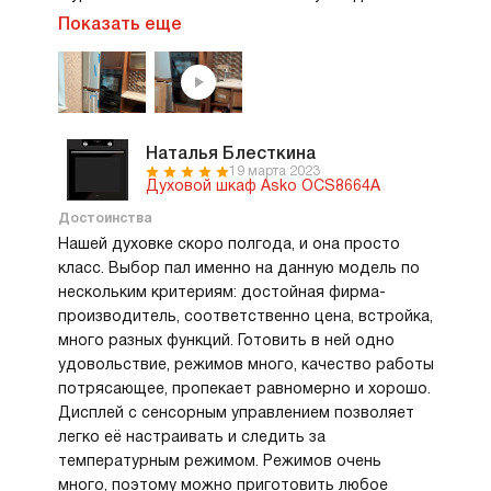
беспокоиться не придется.
родителей, немного волновался, конечно, так
Показать еще
как не был уверен в том, что они с ней с лету
разберутся, но в итоге они оказались оба очень
довольны. Управление у нее достаточно
понятное, на мой взгляд справятся даже дети
(но лучше их, конечно, до готовки не допускать)
Наталья Блесткина
и от их же проказ она отлично защищена.
19 марта 2023
Духовой шкаф Asko OCS8664A
Я еще выбрал именно эту модель, потому что
она может работать как пароварка. На мой
Достоинства
взгляд — это отличная функция, особенно когда
Нашей духовке скоро полгода, и она просто
надо готовить блюда разного типа
класс. Выбор пал именно на данную модель по
в зависимости от диеты. У нас с этим очень
нескольким критериям: достойная фирма-
сложно всегда было: папе противопоказаны
производитель, соответственно цена, встройка,
многие тяжелы блюда, а у нашего младшего из-
много разных функций. Готовить в ней одно
за аллергии тоже много всего исключается
удовольствие, режимов много, качество работы
из продуктов, так что он в основном налегает
потрясающее, пропекает равномерно и хорошо.
на всякое простое. Так что понимаете какая
Дисплей с сенсорным управлением позволяет
головная больше выдавалась у мамы, когда она
легко её настраивать и следить за
шла готовить семейные или праздничные
температурным режимом. Режимов очень
обеды.
много, поэтому можно приготовить любое