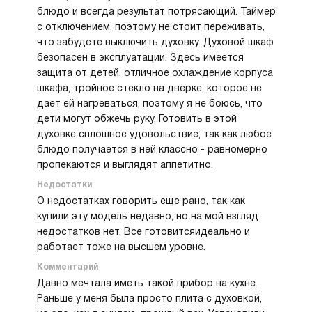
С появлением этого духового шкафа у нее
блюдо и всегда результат потрясающий. Таймер
многое изменилось. Теперь она готовит быстро,
с отключением, поэтому не стоит переживать,
много и с большим удовольствием, так как
что забудете выключить духовку. Духовой шкаф
благодаря большому выбору режимов очень
безопасен в эксплуатации. Здесь имеется
экономятся у нее силы, которых, как
защита от детей, отличное охлаждение корпуса
вы понимаете, в ее возрасте не так уж и много,
шкафа, тройное стекло на дверке, которое не
пусть она и молода душой.
дает ей нагреваться, поэтому я не боюсь, что
Ну и то, что тут есть функция очистки паром,
дети могут обжечь руку. Готовить в этой
тоже супер удобно для пожилых людей.
духовке сплошное удовольствие, так как любое
Не надо убивать силы и нервы на чистку
блюдо получается в ней классно - равномерно
духовки каждый раз, особенно после запекания
пропекаются и выглядят аппетитно.
мяса.
Недостатки
О недостатках говорить еще рано, так как
купили эту модель недавно, но на мой взгляд
недостатков нет. Все готовитсяидеально и
работает тоже на высшем уровне.
Комментарий
Давно мечтала иметь такой прибор на кухне.
Раньше у меня была просто плита с духовкой,