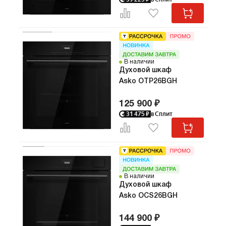
Код:
215
Про
В наличии
Сло
Духовой шкаф
Совреме
Asko OTP26BGH
ASKO O
идеально
125 900 ₽
скандина
31 475
₽
в Сплит
професс
возможн
кухни. К
черном с
дополнит
вместите
позволит
В наличии
блюда и 
Духовой шкаф
яств. Уд
Asko OCS26BGH
дисплей
кнопками
144 900 ₽
интуитив