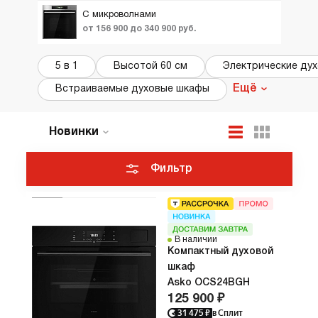
С микроволнами
от 156 900 до 340 900 руб.
5 в 1
Высотой 60 см
Электрические дух
Ещё
Встраиваемые духовые шкафы
Новинки
По популярности
Цена по возрастанию
Фильтр
ТОП лучших
Акции и Скидки
В наличии
Компактный духовой
шкаф
Asko OCS24BGH
125 900 ₽
31 475
₽
в Сплит