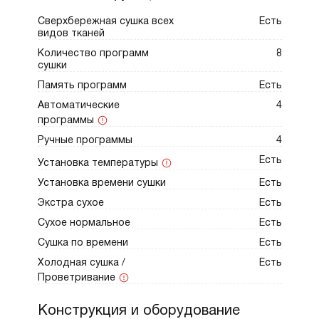
воздухозаборника и выходного
Сверхбережная сушка всех
Есть
воздуховода.
видов тканей
Количество программ
8
DC7784V.G — идеальный выбор для тех, кто
сушки
ценит профессиональный уход за
Память программ
Есть
гардеробом в домашних условиях, сочетая
Автоматические
4
функциональность, стиль и долговечность.
программы
Ручные программы
4
Есть
Установка температуры
Установка времени сушки
Есть
Экстра сухое
Есть
Сухое нормальное
Есть
Сушка по времени
Есть
Холодная сушка /
Есть
Проветривание
Конструкция и оборудование