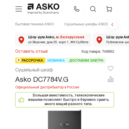
Бытовая техника ASKO
Сушильные шкафы ASKO
DC778
WhatsApp
Сравнение
Избранное
Шоу-рум Asko,
м. Белорусская
Шоу-рум As
ул.Верхняя, дом 20, корп.1, ЖК Суббота
Рублевское шос
Техника для кухни
Оставить отзыв
Код товара: 746862
Уход за бельем
Сушильный шкаф
Asko DC7784V.G
Asko Professional
Большая вместимость, телескопические
Аксессуары
вешалки позволяет быстро и бережно сушить
много вещей разного типа.
Шоу-рум