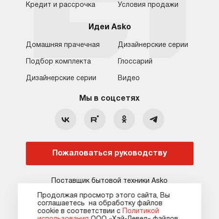
Кредит и рассрочка
Условия продажи
Идеи Asko
Домашняя прачечная
Дизайнерские серии
Подбор комплекта
Глоссарий
Обратная связь
Москва
Дизайнерские серии
Видео
Москва
8 (800) 555-17-98
8 (495) 646-09-31
Мы в соцсетях
Санкт-Петербург
Бесплатно для регионов
Ежедневно с 10:00 до 21:00
hello@asko-shop.ru
Краснодар
О компании
Ремонт
Ростов-на-Дону
Пожаловаться руководству
Оплата
Контакты
Доставка
Статьи и акции
Поставщик бытовой техники Asko
Сервисные центры
Кредит и рассрочка
Продолжая просмотр этого сайта, Вы
соглашаетесь на обработку файлов
Гарантия
Карта сайта
сооkie в соответствии с
Политикой