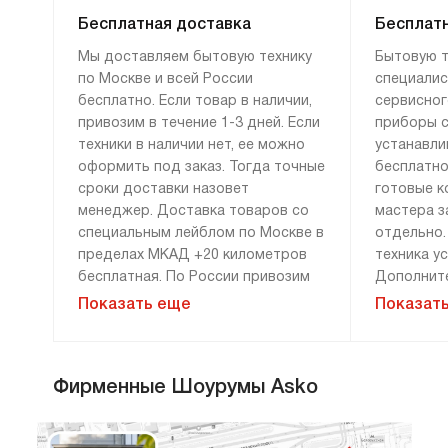
Бесплатная доставка
Бесплатн
Мы доставляем бытовую технику
Бытовую т
по Москве и всей России
специалис
бесплатно. Если товар в наличии,
сервисног
привозим в течение 1-3 дней. Если
приборы с
техники в наличии нет, ее можно
устанавли
оформить под заказ. Тогда точные
бесплатно
сроки доставки назовет
готовые к
менеджер. Доставка товаров со
мастера з
специальным лейблом по Москве в
отдельно.
пределах МКАД +20 километров
техника у
бесплатная. По России привозим
Дополните
технику бесплатно, если сумма
демонтажу
Показать еще
Показат
заказа составляет 100 000 рублей
монтажу н
и более. Доставка за 0 рублей
оплачива
возможна только при 100%
расценки 
Фирменные Шоурумы Asko
предоплате. Дополнительные
менеджера
условия уточняйте у менеджера.
«Сервис».
гарантию 