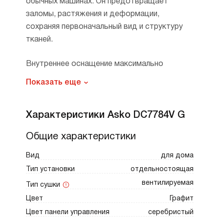
обычных машинах. Он предотвращает
заломы, растяжения и деформации,
сохраняя первоначальный вид и структуру
тканей.
Внутреннее оснащение максимально
удобно: выдвижные штанги для аккуратного
Показать еще
развешивания легко складываются. Для
мелких предметов, таких как перчатки, носки
Характеристики Asko DC7784V G
и белье, предусмотрены специальные
держатели, а для обуви — отдельная полка,
Общие характеристики
обеспечивающая равномерное высыхание.
Общая вместимость достигает 4 кг белья,
Вид
для дома
что эквивалентно 16 метрам развешивания.
Тип установки
отдельностоящая
вентилируемая
Тип сушки
Эффективность работы обеспечивает
Цвет
Графит
нагревательный элемент мощностью 1500
Цвет панели управления
серебристый
Вт, создающий стабильный поток теплого