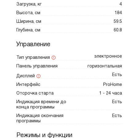
Загрузка, кг
4
воздуха. Производительный вентилятор
Высота, см
184
(180 м³/ч) гарантирует быструю циркуляцию и
испарение влаги со скоростью до 17 г/мин.
Ширина, см
59.5
Экономичные автоматические программы
Глубина, см
60.8
адаптируются к влажности изделий,
Управление
предотвращая пересушивание и нагрузку на
ткани, оптимизируя потребление энергии.
электронное
Тип управления
Панель управления
горизонтальная
Модель безопасна и проста в уходе.
Есть
Дисплей
Встроенная защита от перегрева
Интерфейс
ProHome
гарантирует надежную эксплуатацию.
Поверхность и панель управления легко
Отсрочка старта
1 - 24 часа
очищаются. Для устойчивости шкаф
Индикация времени до
Есть
конца программы
крепится к стене, исключая риск
Индикация окончания
Есть
опрокидывания. Важно обеспечить
программы
адекватное проветривание помещения,
следуя рекомендациям по размещению
Режимы и функции