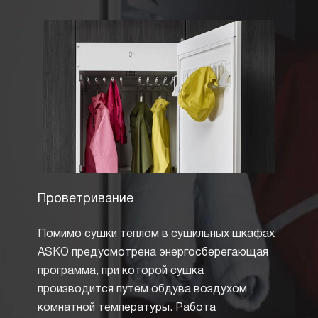
Проветривание
Дисп
Помимо сушки теплом в сушильных шкафах
Диспл
ASKO предусмотрена энергосберегающая
шкафо
программа, при которой сушка
На дв
производится путем обдува воздухом
по ше
комнатной температуры. Работа
о выбр