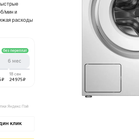
 быстрые
страиваемые с отводом в
Итальянские
б/мин и
ентиляцию
азмером 120 см
нижая расходы
олодильники
Винные шкафы
днокамерные
вухкамерные
страиваемые
инные шкафы
орозильники
акууматоры
aft
упки Яндекс Пэй
ытовые вакууматоры
страиваемые вакууматоры
дин клик
акууматоры Elements