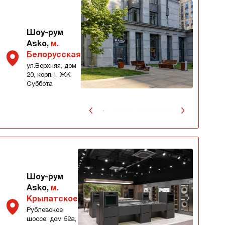
Шоу-рум
Asko,
м.
Белорусская
ул.Верхняя, дом
20, корп.1, ЖК
Суббота
Шоу-рум
Asko,
м.
Крылатское
Рублевское
шоссе, дом 52а,