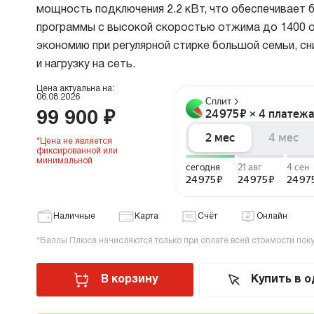
мощность подключения 2.2 кВт, что обеспечивает
В
программы с высокой скоростью отжима до 1400 о
в
Р
экономию при регулярной стирке большой семьи, с
и нагрузку на сеть.
Х
Цена актуальна на:
06.08.2026
О
99 900 ₽
Д
В
*Цена не является
фиксированной или
В
минимальной
М
В
Наличные
Карта
Счёт
Онлайн
Cr
*Баллы Плюса начисляются только при оплате всей стоимости пок
Б
В
В корзину
Купить в о
В