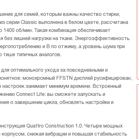
йки. Длительность программы
и является особенно актуальным для
лученных
и препятствует сминанию.
есс ПРО» — 59 минут, расход воды
пользователей с аллергией.
подходящие
ние для семей, которым важны качество стирки,
яет примерно 40 литров за цикл, а
 стирается
ение электроэнергии — всего 0,5
з серии Classic выполнена в белом цвете, рассчитана
беспечивает
жиме.
ы.
о 1400 об/мин. Такая комбинация обеспечивает
я без лишней нагрузки на ткани. Энергоэффективность
ергопотреблению и B по отжиму, а уровень шума при
 тише типичных аналогов.
и для оптимального ухода за повседневными и
 понятное: монохромный FFSTN дисплей русифицирован,
ор настроек занимает минимум времени. Встроенный
жению Connect Life: вы сможете запускать и
ния о завершении цикла, обновлять настройки и
струкция Quattro Construction 1.0. Четыре мощных
 корпусом, снижая вибрации и повышая стабильность