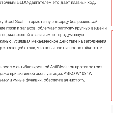
щеточным BLDC‑двигателем это дает плавный ход,
му Steel Seal — герметичную дверцу без резиновой
е грязи и запахов, облегчает загрузку крупных вещей и
 из нержавеющей стали и имеет продуманную
канью, усиливая механическое действие на загрязнения
нержавеющей стали, что повышает износостойкость и
насос с антиблокировкой AntiBlock: он противостоит
даже при активной эксплуатации. ASKO W1094W
ику и умные функции, обеспечивая чистоту,