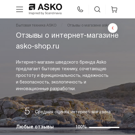
Бытовая техника ASKO
Отзывы о магазине asko-shop.ru
WhatsApp
Сравнение
Избранное
Отзывы о интернет-магазине
asko-shop.ru
Техника для кухни
Интернет-магазин шведского бренда Asko
Уход за бельем
предлагает бытовую технику, сочетающую
простоту и функциональность, надежность
и безопасность, экологичность и
Asko Professional
инновационные разработки.
Аксессуары
5
Средняя оценка интернет-магазина
Шоу-рум
Любые отзывы
100%