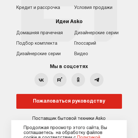
Кредит и рассрочка
Условия продажи
Идеи Asko
Домашняя прачечная
Дизайнерские серии
Подбор комплекта
Глоссарий
Обратная связь
Москва
Дизайнерские серии
Видео
Москва
8 (800) 555-17-98
8 (495) 646-09-31
Мы в соцсетях
Санкт-Петербург
Бесплатно для регионов
Ежедневно с 10:00 до 21:00
hello@asko-shop.ru
Краснодар
О компании
Ремонт
Ростов-на-Дону
Пожаловаться руководству
Оплата
Контакты
Доставка
Статьи и акции
Поставщик бытовой техники Asko
Сервисные центры
Кредит и рассрочка
Продолжая просмотр этого сайта, Вы
соглашаетесь на обработку файлов
Гарантия
Карта сайта
сооkie в соответствии с
Политикой