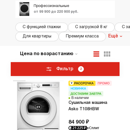
Профессиональные
от 99 900 до 220 900 руб.
С функцией глажки
С загрузкой 8 кг
С за
Ещё
Для квартиры
Премиум класса
Цена по возрастанию
По популярности
Новинки
Фильтр
2
ТОП лучших
Акции и Скидки
В наличии
Cушильная машина
Asko T108HBW
84 900 ₽
21 225
₽
в Сплит