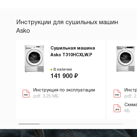
Инструкции для сушильных машин
Asko
Сушильная машина
Asko T310HCXLW.P
В наличии
141 900 ₽
Инструкция по эксплуатации
Инстр
pdf, 3.25 МБ
pdf, 2
Схема
КБ