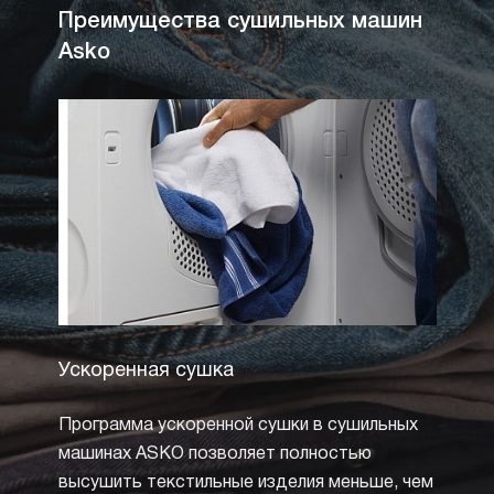
Преимущества сушильных машин
Asko
Ускоренная сушка
Сушк
темп
Программа ускоренной сушки в сушильных
Сушка
машинах ASKO позволяет полностью
обесп
высушить текстильные изделия меньше, чем