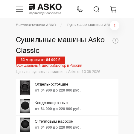
Фильтр сушильные машины
Бытовая техника ASKO
Сушильные машины ASKO
WhatsApp
Сравнение
Избранное
Цена по возрастанию
Сушильные машины Asko
По популярности
Цена,
Classic
Техника для кухни
83900
192900
Коллекция:
1
1
руб:
Новинки
63 модели от 84 900 ₽
Официальный дистрибьютор в России
Ещё фильтры
Вид
2
ТОП лучших
Уход за бельем
Classic
Цены на сушильные машины Asko от 10.08.2026
Logic
Акции и Скидки
Отдельностоящие
Asko Professional
Style
от 84 900 до 220 900 руб.
Аксессуары
Конденсационные
от 84 900 до 220 900 руб.
Шоу-рум
С тепловым насосом
от 84 900 до 220 900 руб.