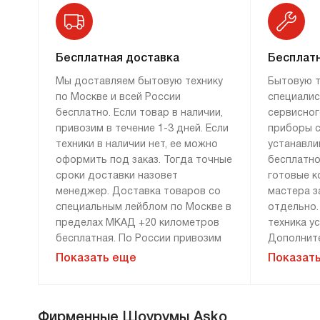
на защиту тканей. Таким образом, вся
система именования машин создана в
соответствии с принципами логики и
Бесплатная доставка
Бесплатн
функциональности, позволяя пользователям
Мы доставляем бытовую технику
Бытовую т
легко ориентироваться в ассортименте и
по Москве и всей России
специалис
выбирать подходящую модель по их
бесплатно. Если товар в наличии,
сервисног
нуждам и предпочтениям.
привозим в течение 1-3 дней. Если
приборы с
техники в наличии нет, ее можно
устанавли
Согласно спецификациям, использует
оформить под заказ. Тогда точные
бесплатно
передовые технологии, такие как система
сроки доставки назовет
готовые к
контроля влажности и возможность
менеджер. Доставка товаров со
мастера з
двойной сушки, что позволяет
специальным лейблом по Москве в
отдельно.
максимизировать эффективность сушки и
пределах МКАД +20 километров
техника у
бесплатная. По России привозим
Дополните
сократить потребление энергии. Эти
технику бесплатно, если сумма
демонтажу
функции делают сушильные машины Asko не
Показать еще
Показат
заказа составляет 100 000 рублей
монтажу н
только практичными, но и экономичными в
и более. Доставка за 0 рублей
оплачива
использовании, что особенно важно в
возможна только при 100%
расценки 
современных условиях.
Фирменные Шоурумы Asko
предоплате. Дополнительные
менеджера