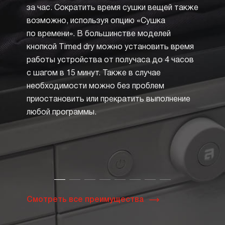
из дел
за час. Сократить время сушки вещей также
машин
возможно, используя опцию «Сушка
запрещ
по времени». В большинстве моделей
произв
кнопкой Timed dry можно установить время
но пр
работы устройства от получаса до 4 часов
значок
с шагом в 15 минут. Также в случае
в квад
необходимости можно без проблем
Опция
приостановить или прекратить выполнение
в суш
любой программы.
нажати
Смотреть все преимущества