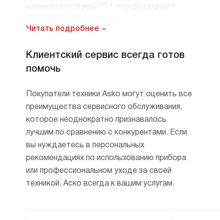
начинается с буквы "T", что обозначает
"Tumble dryer" (сушильная машина с
Читать подробнее
барабаном). После буквы следует числовая
и буквенная комбинация, которая помогает
Клиентский сервис всегда готов
идентифицировать определенные
помочь
характеристики устройства. Например,
цифры в название могут указывать на серию
Покупатели техники Asko могут оценить все
и размер машины, а также на
преимущества сервисного обслуживания,
дополнительные функции или улучшения,
которое неоднократно признавалось
такие как модели с функцией теплового
лучшим по сравнению с конкурентами. Если
насоса или высоким уровнем
вы нуждаетесь в персональных
энергоэффективности.
рекомендациях по использованию прибора
Некоторые модели могут иметь суффиксы,
или профессиональном уходе за своей
указывающие на специальные функции или
техникой, Аско всегда к вашим услугам.
особенности, такие как низкий уровень
шума, дополнительные режимы сушки или
специфические конструкции, направленные