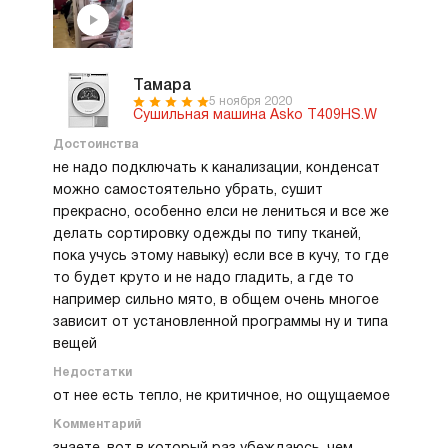
стиральной машиной из этой же серии, что
позволяет легко перегружать белье из одной
машины в другую. Эта машина отлично
справляется со своей главной функцией - сушка,
Тамара
сушит, при чем, очень даже неплохо. В общем,
5 ноября 2020
Сушильная машина Asko T409HS.W
это супер техника. Очень рада этому
приобретению. Мечта любой хозяйки. У меня
Достоинства
мало места для сушки белья, и для меня эта
не надо подключать к канализации, конденсат
машинка просто спасение. Она удобна и проста
можно самостоятельно убрать, сушит
в применении, разберётся любой.
прекрасно, особенно елси не лениться и все же
делать сортировку одежды по типу тканей,
пока учусь этому навыку) если все в кучу, то где
то будет круто и не надо гладить, а где то
например сильно мято, в общем очень многое
зависит от установленной программы ну и типа
вещей
Недостатки
от нее есть тепло, не критичное, но ощущаемое
Комментарий