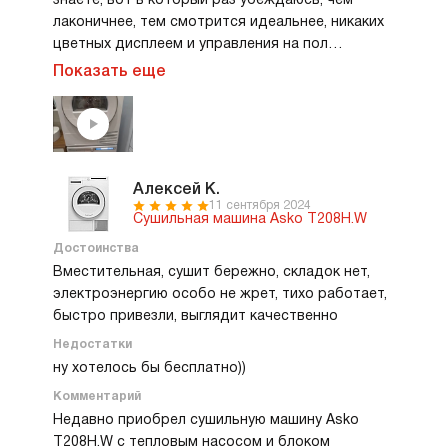
знаете, вот в который раз убеждаюсь, чем
лаконичнее, тем смотрится идеальнее, никаких
цветных дисплеем и управления на пол
стиральной машины - все просто, а все как
Показать еще
удобно и главное изящно сделано. От дизайна и
стиральной и сушильной просто в восторге!
Алексей К.
11 сентября 2024
Сушильная машина Asko T208H.W
Достоинства
Вместительная, сушит бережно, складок нет,
электроэнергию особо не жрет, тихо работает,
быстро привезли, выглядит качественно
Недостатки
ну хотелось бы бесплатно))
Комментарий
Недавно приобрел сушильную машину Asko
T208H.W с тепловым насосом и блоком