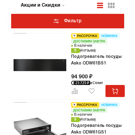
Акции и Скидки
По популярности
Цена по возрастанию
Фильтр
Новинки
В наличии
ТОП лучших
5
4
отзыва
Подогреватель посуды
Asko ODW61BS1
94 900 ₽
23 725
₽
в Сплит
В наличии
5
4
отзыва
Подогреватель посуды
Asko ODW61GS1