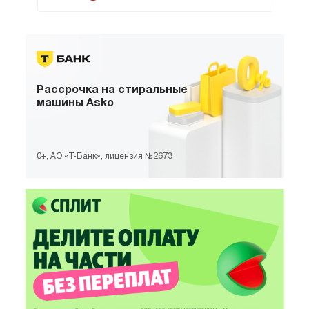
Направляющие очень удобные. Управление
понятное, ничего лишнего. Теперь я готовлю
гораздо увереннее и смелее экспериментирую.
Домашние уже оценили новые рецепты. Дочка
тоже пробует готовить.
Рассрочка
на стиральные
машины Asko
0+, АО «Т-Банк», лицензия №2673