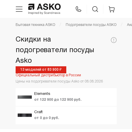
Фильтр подогреватели посуды
Бытовая техника ASKO
Подогреватели посуды ASKO
Ак
WhatsApp
Сравнение
Избранное
Акции и Скидки
Скидки на
По популярности
Цена,
подогреватели посуды
Техника для кухни
40256
122900
Коллекция:
руб:
Цена по возрастанию
Asko
Ещё фильтры
Вид
Новинки
Уход за бельем
Craft
13 моделей от 83 900 ₽
Официальный дистрибьютор в России
Elements
ТОП лучших
Цены на подогреватели посуды Asko от 08.08.2026
Asko Professional
ProSeries
Elements
от 122 900 до 122 900 руб.
Аксессуары
Craft
от 0 до 0 руб.
Шоу-рум