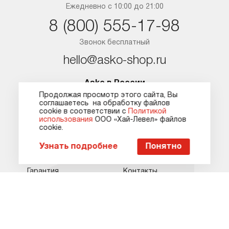
Краснодар
Бесплатно для регионов
Ежедневно с 10:00 до 21:00
Ежедневно с 10:00 до 21:00
hello@asko-shop.ru
Краснодар
8 (800) 555-17-98
Ростов-на-Дону
О компании
Ремонт
Ростов-на-Дону
Звонок бесплатный
Оплата
Контакты
hello@asko-shop.ru
Доставка
Статьи и акции
Asko в России
Сервисные центры
Кредит и рассрочка
Продолжая просмотр этого сайта, Вы
О компании
Подборки
соглашаетесь на обработку файлов
Гарантия
Карта сайта
сооkie в соответствии с
Политикой
Оплата
Акции
использования
ООО «Хай-Левел» файлов
сооkіе.
Доставка
Статьи
Пожаловаться руководству
Узнать подробнее
Понятно
Сервис
Рецепты
Гарантия
Контакты
Ремонт
Помощь
Кредит и рассрочка
Условия продажи