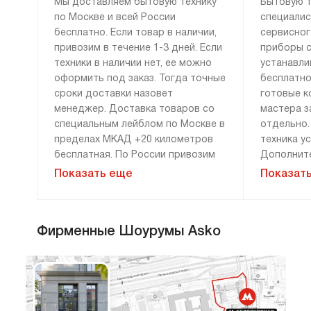
Мы доставляем бытовую технику
Бытовую т
по Москве и всей России
специалис
бесплатно. Если товар в наличии,
сервисног
привозим в течение 1-3 дней. Если
приборы с
техники в наличии нет, ее можно
устанавли
оформить под заказ. Тогда точные
бесплатно
сроки доставки назовет
готовые к
менеджер. Доставка товаров со
мастера з
специальным лейблом по Москве в
отдельно.
пределах МКАД +20 километров
техника у
бесплатная. По России привозим
Дополните
технику бесплатно, если сумма
демонтажу
Показать еще
Показат
заказа составляет 100 000 рублей
монтажу н
и более. Доставка за 0 рублей
оплачива
возможна только при 100%
расценки 
Фирменные Шоурумы Asko
предоплате. Дополнительные
менеджера
условия уточняйте у менеджера.
«Сервис».
гарантию 
и материа
Мы привозим технику к двери или к
прихожей. Перенос до места
установки оплачивается отдельно.
Стандартн