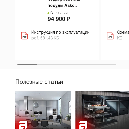
посуды Asko
ODW61SS1
В наличии
94 900 ₽
Инструкция по эксплуатации
Схема
pdf, 681.43 КБ
КБ
Полезные статьи