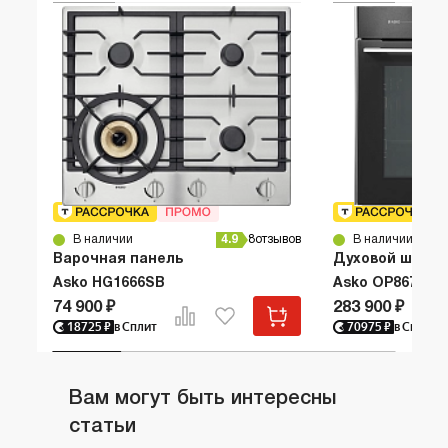
В наличии
4.9
8
отзывов
В наличии
Варочная панель
Духовой шкаф
Asko HG1666SB
Asko OP8678G
74 900 ₽
283 900 ₽
18725
₽
в Сплит
70975
₽
в Сплит
Вам могут быть интересны
статьи