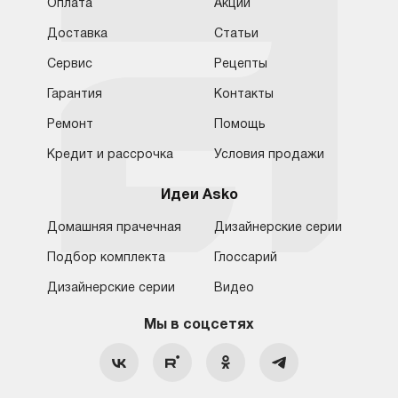
Оплата
Акции
Доставка
Статьи
Сервис
Рецепты
Гарантия
Контакты
Ремонт
Помощь
Кредит и рассрочка
Условия продажи
Идеи Asko
Домашняя прачечная
Дизайнерские серии
Подбор комплекта
Глоссарий
Обратная связь
Москва
Дизайнерские серии
Видео
Москва
8 (800) 555-17-98
8 (495) 646-09-31
Мы в соцсетях
Санкт-Петербург
Бесплатно для регионов
Ежедневно с 10:00 до 21:00
hello@asko-shop.ru
Краснодар