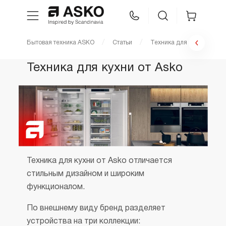
Бытовая техника ASKO
Статьи
Техника для кухни от Ask
WhatsApp
Сравнение
Избранное
Техника для кухни от Asko
Техника для кухни
Уход за бельем
Asko Professional
Техника для кухни от Asko отличается
Аксессуары
стильным дизайном и широким
функционалом.
Шоу-рум
По внешнему виду бренд разделяет
устройства на три коллекции: