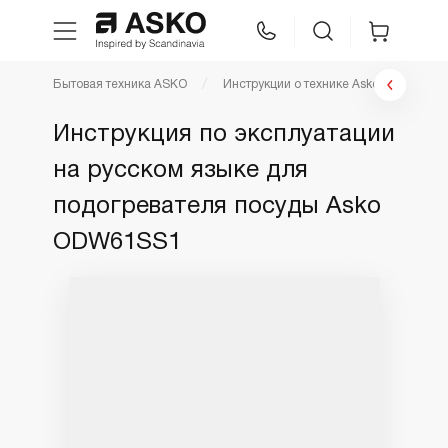
Бытовая техника ASKO
Инструкции о технике Asko
Инстр
WhatsApp
Сравнение
Избранное
Инструкция по эксплуатации
на русском языке для
Техника для кухни
подогревателя посуды Asko
Уход за бельем
ODW61SS1
Asko Professional
Аксессуары
Шоу-рум