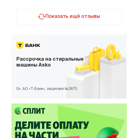
тот случай, когда техника расширяет
возможности кухни. Подогреватель выглядит
шикарно, сочетается с остальной техникой.
Показать ещё отзывы
Направляющие очень удобные. Управление
понятное, ничего лишнего. Теперь я готовлю
гораздо увереннее и смелее экспериментирую.
Домашние уже оценили новые рецепты. Дочка
тоже пробует готовить.
Рассрочка
на стиральные
машины Asko
0+, АО «Т-Банк», лицензия №2673