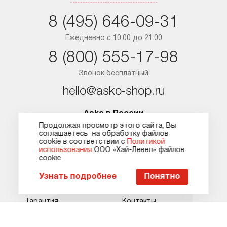
Обратная связь
Москва
Москва
Санкт-Петербург
8 (495) 646-09-31
8 (800) 555-17-98
8 (495) 646-09-31
Санкт-Петербург
Краснодар
Бесплатно для регионов
Ежедневно с 10:00 до 21:00
Ежедневно с 10:00 до 21:00
hello@asko-shop.ru
Краснодар
8 (800) 555-17-98
Ростов-на-Дону
О компании
Ремонт
Ростов-на-Дону
Звонок бесплатный
Оплата
Контакты
hello@asko-shop.ru
Доставка
Статьи и акции
Asko в России
Сервисные центры
Кредит и рассрочка
Продолжая просмотр этого сайта, Вы
О компании
Подборки
соглашаетесь на обработку файлов
Гарантия
Карта сайта
сооkie в соответствии с
Политикой
Оплата
Акции
использования
ООО «Хай-Левел» файлов
сооkіе.
Доставка
Статьи
Пожаловаться руководству
Узнать подробнее
Понятно
Сервис
Рецепты
Гарантия
Контакты
Ремонт
Помощь