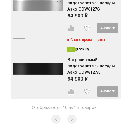
внешней 
подогреватель посуды
индикации. Мощ
Asko ODW8127S
устройст
94 900 ₽
Максима
температ
может до
Подогре
подключи
Снят с производства
напряжен
частотой 
5
1
отзыв
составляе
Встраиваемый
— 17,5 кг
подогреватель посуды
Asko ODW8127A
94 900 ₽
Отображается
16
из
13
товаров