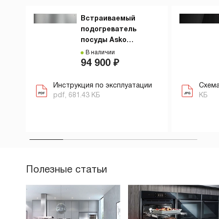
Встраиваемый
подогреватель
посуды Asko
ODW61SS1
В наличии
94 900 ₽
Инструкция по эксплуатации
Схема
pdf, 681.43 КБ
КБ
Полезные статьи