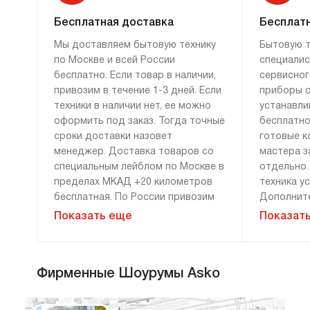
Бесплатная доставка
Бесплатн
Мы доставляем бытовую технику
Бытовую т
по Москве и всей России
специалис
бесплатно. Если товар в наличии,
сервисног
привозим в течение 1-3 дней. Если
приборы с
техники в наличии нет, ее можно
устанавли
оформить под заказ. Тогда точные
бесплатно
сроки доставки назовет
готовые к
менеджер. Доставка товаров со
мастера з
специальным лейблом по Москве в
отдельно.
пределах МКАД +20 километров
техника у
бесплатная. По России привозим
Дополните
технику бесплатно, если сумма
демонтажу
Показать еще
Показат
заказа составляет 100 000 рублей
монтажу н
и более. Доставка за 0 рублей
оплачива
возможна только при 100%
расценки 
Фирменные Шоурумы Asko
предоплате. Дополнительные
менеджера
условия уточняйте у менеджера.
«Сервис».
гарантию 