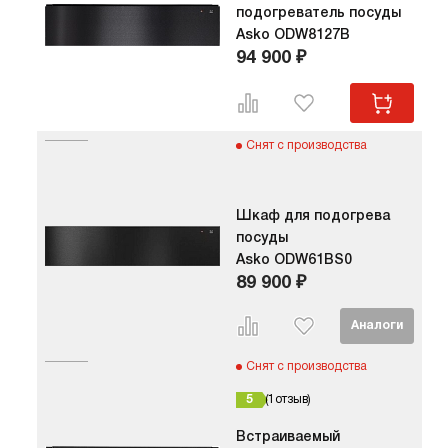
подогрев
подогреватель посуды
телеско
Asko ODW8127B
направл
94 900 ₽
и безопа
ящика. М
– нажимн
может по
тарелок,
Снят с производства
или 80 
одновре
Нагреват
Шкаф для подогрева
обеспеч
посуды
нагрев п
эффектив
Asko ODW61BS0
располож
89 900 ₽
устройст
выполнен
стеклоке
поврежд
Снят с производства
воздейст
температ
5
1
отзыв
контроля
предусм
Встраиваемый