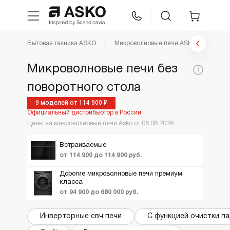
Фильтр микроволновые печи
Бытовая техника ASKO
Микроволновые печи ASKO
WhatsApp
Сравнение
Избранное
Цена по возрастанию
Микроволновые печи без
По популярности
Цена,
поворотного стола
Техника для кухни
92900
174899
Коллекция:
руб:
Новинки
9 моделей от 114 900 ₽
Официальный дистрибьютор в России
Ещё фильтры
Вид
ТОП лучших
Уход за бельем
Craft
Цены на микроволновые печи Asko от 06.08.2026
Акции и Скидки
Встраиваемые
Asko Professional
от 114 900 до 114 900 руб.
Дорогие микроволновые печи премиум
Аксессуары
класса
от 94 900 до 680 000 руб.
Шоу-рум
Инверторные свч печи
С функцией очистки п