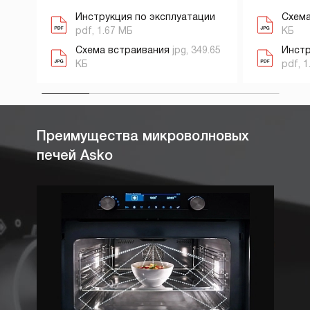
Инструкция по эксплуатации
Схема
pdf, 1.67 МБ
КБ
Схема встраивания
jpg, 349.65
Инстр
КБ
pdf, 1
Преимущества микроволновых
печей Asko