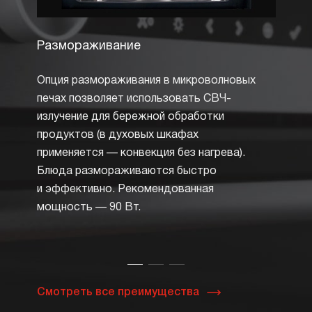
Размораживание
Авто
Опция размораживания в микроволновых
Все к
печах позволяет использовать СВЧ-
изобр
излучение для бережной обработки
отобр
продуктов (в духовых шкафах
в наст
применяется — конвекция без нагрева).
возмо
Блюда размораживаются быстро
(можн
и эффективно. Рекомендованная
от рец
мощность — 90 Вт.
можно
приго
парам
Смотреть все преимущества