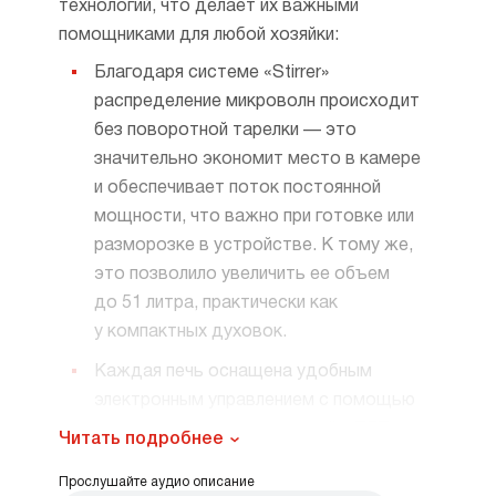
технологий, что делает их важными
помощниками для любой хозяйки:
Благодаря системе «Stirrer»
распределение микроволн происходит
без поворотной тарелки — это
значительно экономит место в камере
и обеспечивает поток постоянной
мощности, что важно при готовке или
разморозке в устройстве. К тому же,
это позволило увеличить ее объем
до 51 литра, практически как
у компактных духовок.
Каждая печь оснащена удобным
электронным управлением с помощью
поворотных переключателей и TFT-
Читать подробнее
дисплеев разных типов. Поэтому выбор
Прослушайте аудио описание
и настройка параметров приготовления