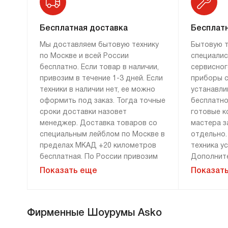
закрывание дверцы не только удобно,
но и уменьшает износ шарнира.
Бесплатная доставка
Бесплатн
Мы доставляем бытовую технику
Бытовую т
по Москве и всей России
специалис
бесплатно. Если товар в наличии,
сервисног
привозим в течение 1-3 дней. Если
приборы с
техники в наличии нет, ее можно
устанавли
Как ухаживать
оформить под заказ. Тогда точные
бесплатно
за микроволновкой Аско?
сроки доставки назовет
готовые к
менеджер. Доставка товаров со
мастера з
СВЧ-печи предусматривают в себе систему
специальным лейблом по Москве в
отдельно.
очистки паром. Благодаря ей уход
пределах МКАД +20 километров
техника у
за камерой максимально упрощается: нужно
бесплатная. По России привозим
Дополните
установить противень с водой, включить
технику бесплатно, если сумма
демонтажу
Показать еще
Показат
подходящий режим, и, по его завершении,
заказа составляет 100 000 рублей
монтажу н
протереть стенки влажной губкой или
и более. Доставка за 0 рублей
оплачива
возможна только при 100%
расценки 
тряпкой.
Фирменные Шоурумы Asko
предоплате. Дополнительные
менеджера
Покрытие высококачественной
условия уточняйте у менеджера.
«Сервис».