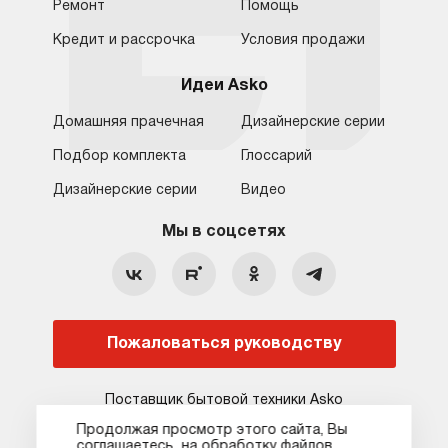
Ремонт
Помощь
Кредит и рассрочка
Условия продажи
Идеи Asko
Домашняя прачечная
Дизайнерские серии
Подбор комплекта
Глоссарий
Обратная связь
Москва
Дизайнерские серии
Видео
Москва
8 (800) 555-17-98
8 (495) 646-09-31
Мы в соцсетях
Санкт-Петербург
Бесплатно для регионов
Ежедневно с 10:00 до 21:00
hello@asko-shop.ru
Краснодар
О компании
Ремонт
Ростов-на-Дону
Пожаловаться руководству
Оплата
Контакты
Доставка
Статьи и акции
Поставщик бытовой техники Asko
Сервисные центры
Кредит и рассрочка
Продолжая просмотр этого сайта, Вы
соглашаетесь на обработку файлов