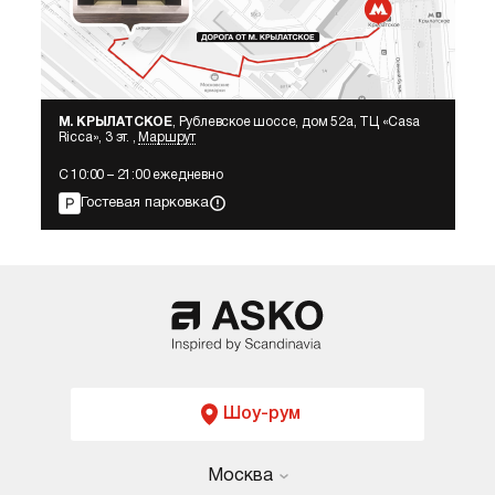
М. КРЫЛАТСКОЕ
, Рублевское шоссе, дом 52а, ТЦ «Сasa
Ricca», 3 эт. ,
Маршрут
С 10:00 – 21:00 ежедневно
Гостевая парковка
Шоу-рум
Москва