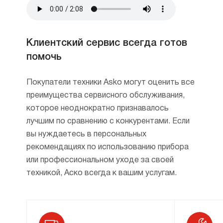
осуществляется комфортно и быстро.
6 СВЧ-программ и большой выбор
автоматических режимов помогут
Клиентский сервис всегда готов
приготовить любое блюдо.
помочь
Возможность добавления
понравившегося рецепта в избранное
Покупатели техники Asko могут оценить все
дополнительно увеличивает комфорт
преимущества сервисного обслуживания,
эксплуатации.
которое неоднократно признавалось
лучшим по сравнению с конкурентами. Если
Комфортно размораживайте любые,
вы нуждаетесь в персональных
даже деликатные продукты,
рекомендациях по использованию прибора
например — фрукты и десерты, пока
или профессиональном уходе за своей
ваш духовой шкаф занят.
техникой, Аско всегда к вашим услугам.
Благодаря тройному остеклению
и системе охлаждения при случайном
прикосновении к внешнему фронту
вы не получите ожога. А плавное