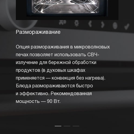
Размораживание
Авто
Опция размораживания в микроволновых
Все к
печах позволяет использовать СВЧ-
изобр
излучение для бережной обработки
отобр
продуктов (в духовых шкафах
в наст
применяется — конвекция без нагрева).
возмо
Блюда размораживаются быстро
(можн
и эффективно. Рекомендованная
от рец
мощность — 90 Вт.
можно
приго
парам