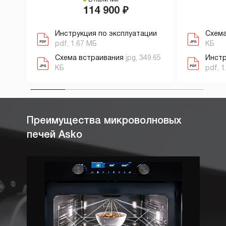
114 900 ₽
Инструкция по эксплуатации
Схема
pdf, 1.67 МБ
КБ
Схема встраивания
jpg, 349.65
Инстр
КБ
pdf, 1
Преимущества микроволновых
печей Asko