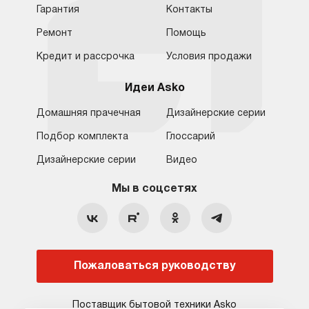
Гарантия
Контакты
Ремонт
Помощь
Кредит и рассрочка
Условия продажи
Идеи Asko
Домашняя прачечная
Дизайнерские серии
Подбор комплекта
Глоссарий
Обратная связь
Москва
Дизайнерские серии
Видео
Москва
8 (800) 555-17-98
8 (495) 646-09-31
Мы в соцсетях
Санкт-Петербург
Бесплатно для регионов
Ежедневно с 10:00 до 21:00
hello@asko-shop.ru
Краснодар
О компании
Ремонт
Ростов-на-Дону
Пожаловаться руководству
Оплата
Контакты
Доставка
Статьи и акции
Поставщик бытовой техники Asko