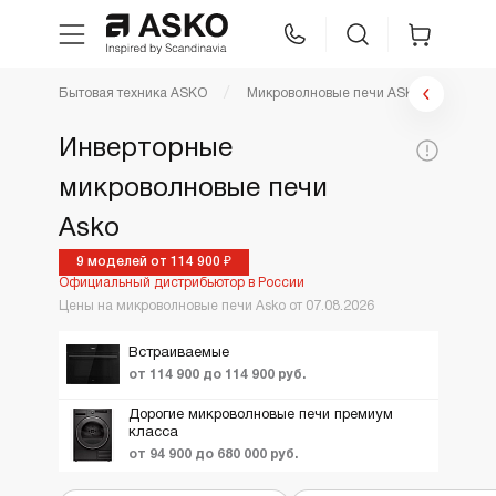
Фильтр микроволновые печи
Бытовая техника ASKO
Микроволновые печи ASKO
WhatsApp
Сравнение
Избранное
Цена по возрастанию
Инверторные
По популярности
Цена,
микроволновые печи
Техника для кухни
99900
149900
Коллекция:
1
руб:
Новинки
Asko
Ещё фильтры
Вид
2
ТОП лучших
Уход за бельем
Craft
9 моделей от 114 900 ₽
Официальный дистрибьютор в России
Акции и Скидки
Цены на микроволновые печи Asko от 07.08.2026
Asko Professional
Встраиваемые
от 114 900 до 114 900 руб.
Аксессуары
Дорогие микроволновые печи премиум
класса
Шоу-рум
от 94 900 до 680 000 руб.