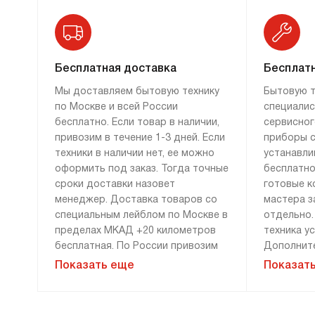
прикосновении к внешнему фронту
вы не получите ожога. А плавное
закрывание дверцы не только удобно,
но и уменьшает износ шарнира.
Бесплатная доставка
Бесплатн
Мы доставляем бытовую технику
Бытовую т
по Москве и всей России
специалис
бесплатно. Если товар в наличии,
сервисног
привозим в течение 1-3 дней. Если
приборы с
техники в наличии нет, ее можно
устанавли
Как ухаживать
оформить под заказ. Тогда точные
бесплатно
за микроволновкой Аско?
сроки доставки назовет
готовые к
менеджер. Доставка товаров со
мастера з
СВЧ-печи предусматривают в себе систему
специальным лейблом по Москве в
отдельно.
очистки паром. Благодаря ей уход
пределах МКАД +20 километров
техника у
за камерой максимально упрощается: нужно
бесплатная. По России привозим
Дополните
установить противень с водой, включить
технику бесплатно, если сумма
демонтажу
Показать еще
Показат
подходящий режим, и, по его завершении,
заказа составляет 100 000 рублей
монтажу н
протереть стенки влажной губкой или
и более. Доставка за 0 рублей
оплачива
возможна только при 100%
расценки 
тряпкой.