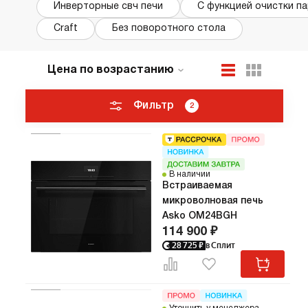
Инверторные свч печи
С функцией очистки п
Craft
Без поворотного стола
Цена по возрастанию
По популярности
Новинки
Фильтр
2
ТОП лучших
Акции и Скидки
В наличии
Встраиваемая
микроволновая печь
Asko OM24BGH
114 900 ₽
28 725
₽
в Сплит