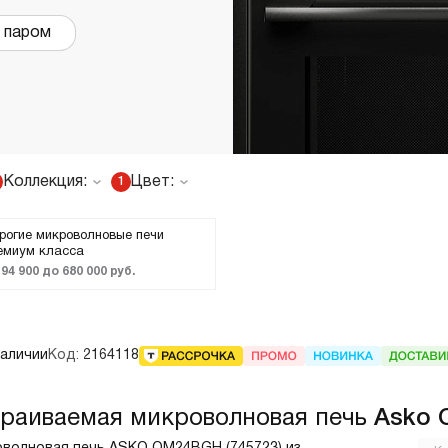
страиваемые с отводом в
Итальянские
и паром
ентиляцию
азмером 120 см
олодильники
Винные шкафы
днокамерные
вухкамерные
Коллекция:
Цвет:
1
страиваемые
инные шкафы
рогие микроволновые печи
Craft
орозильники
емиум класса
 94 900 до 680 000 руб.
акууматоры
aft
наличии
Код:
2164118
ытовые вакууматоры
страиваемые вакууматоры
акууматоры Elements
раиваемая микроволновая печь
Asko