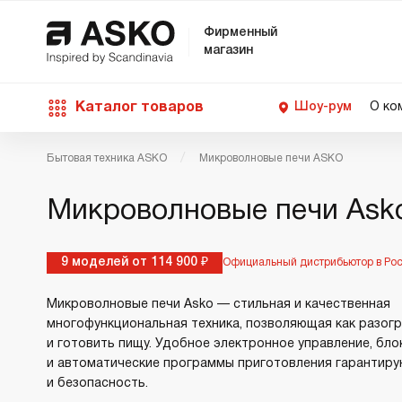
Фирменный
магазин
Каталог товаров
Шоу-рум
О ко
Бытовая техника ASKO
Микроволновые печи ASKO
П
С
С
Д
Техника для кухни
Микроволновые печи Asko
п
Ш
О
О
С
Д
В
М
Уход за бельем
9 моделей от 114 900 ₽
Официальный дистрибьютор в Ро
П
Б
П
Микроволновые печи Asko — стильная и качественная
Д
многофункциональная техника, позволяющая как разогр
Asko Professional
и готовить пищу. Удобное электронное управление, бло
В
Д
и автоматические программы приготовления гарантир
В
и безопасность.
Аксессуары
В