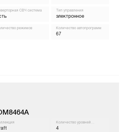
верторная СВЧ система
Тип управления
сть
электронное
личество режимов
Количество автопрограмм
67
OM8464A
ллекция
Количество уровней
приготовления
raft
4