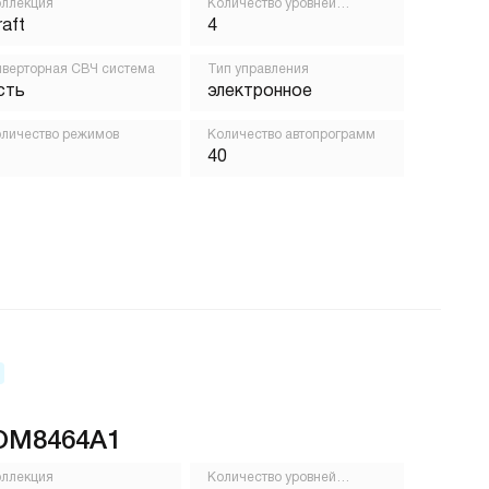
ллекция
Количество уровней
приготовления
raft
4
верторная СВЧ система
Тип управления
сть
электронное
личество режимов
Количество автопрограмм
40
OM8464A1
ллекция
Количество уровней