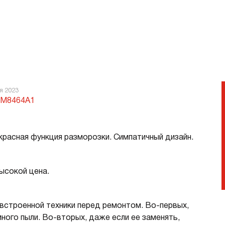
о распознавая капучинатор.
идеального блюда. Несколько видов
размораживание помогут по
продукты к дальнейшему уп
или приготовлению. При это
структура и питательные ве
практически не теряются. Данная
модель предлагает 143
предустановленные програм
я 2023
Наиболее часто используем
OM8464A1
внести в «избранное», чтобы
сэкономить время на поиск. Опции
вроде сохранения тепла или
расная функция разморозки. Симпатичный дизайн.
посуды помогут для профес
сервировки на стол.
ысокой цена.
встроенной техники перед ремонтом. Во-первых,
ного пыли. Во-вторых, даже если ее заменять,