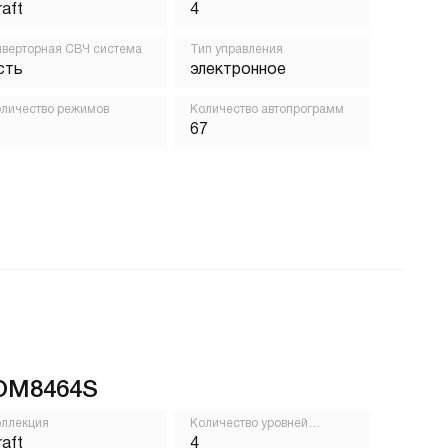
приготовления
raft
4
верторная СВЧ система
Тип управления
сть
электронное
личество режимов
Количество автопрограмм
67
OM8464S
ллекция
Количество уровней
приготовления
raft
4