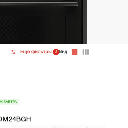
премиум класса
Подогреватели
Ещё фильтры
Вид
2
 OM24BGH