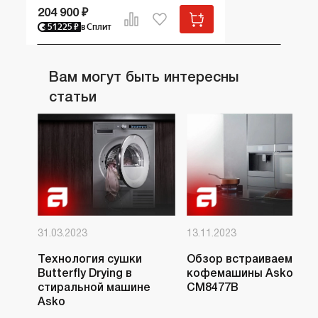
204 900 ₽
51225
₽
в Сплит
Вам могут быть интересны
статьи
31.03.2023
13.11.2023
Технология сушки
Обзор встраиваемой
Butterfly Drying в
кофемашины Asko
стиральной машине
CM8477B
Asko