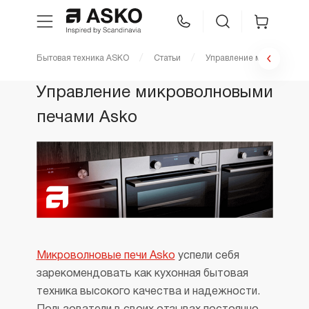
Бытовая техника ASKO
Статьи
Управление микроволнов
WhatsApp
Сравнение
Избранное
Управление микроволновыми
печами Asko
Техника для кухни
Уход за бельем
Asko Professional
Аксессуары
Микроволновые печи Asko
успели себя
зарекомендовать как кухонная бытовая
Шоу-рум
техника высокого качества и надежности.