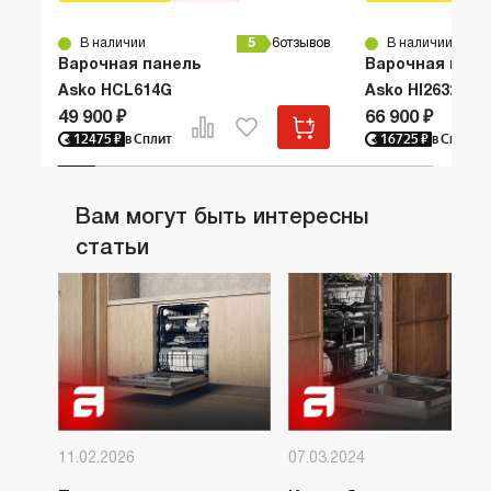
В наличии
5
6
отзывов
В наличии
Варочная панель
Варочная пане
Asko HCL614G
Asko HI2632FBG
49 900 ₽
66 900 ₽
12475
₽
в Сплит
16725
₽
в Сплит
Вам могут быть интересны
статьи
11.02.2026
07.03.2024