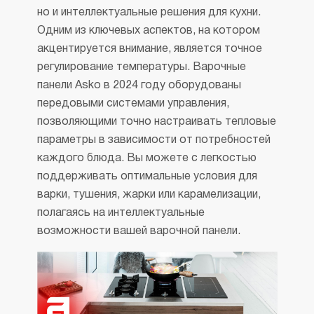
с помощью режима Booster можно усилить
но и интеллектуальные решения для кухни.
интенсивность одной из зон нагрева
Специальные интеллектуальные датчики
Одним из ключевых аспектов, на котором
и ускорить процесс готовки. Автоматика
определят, на какую именно конфорку
акцентируется внимание, является точное
приготовления продолжит использовать
поставлена посуда. Когда вы ее уберете,
регулирование температуры. Варочные
максимальный нагрев, а затем перейдет
работа автоматически приостановится. Это
панели Asko в 2024 году оборудованы
на мощность, необходимую для конкретного
позволить избежать лишней траты
передовыми системами управления,
блюда.
электроэнергии.
Не только комфорт, но и безопасность
позволяющими точно настраивать тепловые
в процессе готовки блюд вам обеспечат
параметры в зависимости от потребностей
такие важные функции как «Блокировка
каждого блюда. Вы можете с легкостью
от детей», которая в случае необходимости
поддерживать оптимальные условия для
ограничит доступ к устройству вашим
варки, тушения, жарки или карамелизации,
близким, и таймеры со звуковым сигналом.
Обзор варочной панели Asko HI1694G
полагаясь на интеллектуальные
Ключевые преимущества: функция
возможности вашей варочной панели.
Booster.
Автоматика приготовления
Блокировка от детей
Интеллектуальные датчики