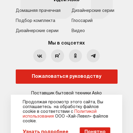
Домашняя прачечная
Дизайнерские серии
Подбор комплекта
Глоссарий
Обратная связь
Москва
Дизайнерские серии
Видео
Москва
8 (800) 555-17-98
8 (495) 646-09-31
Мы в соцсетях
Санкт-Петербург
Бесплатно для регионов
Ежедневно с 10:00 до 21:00
hello@asko-shop.ru
Краснодар
О компании
Ремонт
Ростов-на-Дону
Пожаловаться руководству
Оплата
Контакты
Доставка
Статьи и акции
Поставщик бытовой техники Asko
Сервисные центры
Кредит и рассрочка
Продолжая просмотр этого сайта, Вы
соглашаетесь на обработку файлов
Гарантия
Карта сайта
сооkie в соответствии с
Политикой
использования
ООО «Хай-Левел» файлов
сооkіе.
Карта сайта
Оферта
Политика конфиденциальности
Пожаловаться руководству
Узнать подробнее
Понятно