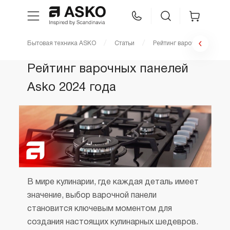
Бытовая техника ASKO
Статьи
Рейтинг варочных панеле
WhatsApp
Сравнение
Избранное
Рейтинг варочных панелей
Asko 2024 года
Техника для кухни
Уход за бельем
Asko Professional
Аксессуары
В мире кулинарии, где каждая деталь имеет
значение, выбор варочной панели
становится ключевым моментом для
Шоу-рум
создания настоящих кулинарных шедевров.