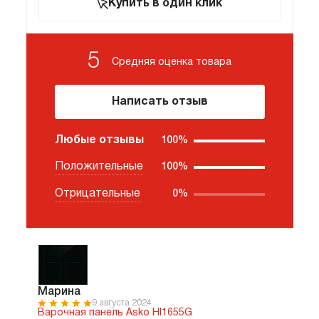
Купить в один клик
5
Средняя оценка
товара
Написать отзыв
Любые отзывы
100%
Положительные
100%
Отрицательные
0%
Марина
9 августа 2024
Варочная панель Asko HI1655G