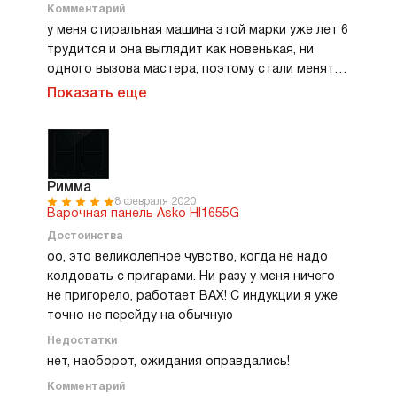
Комментарий
у меня стиральная машина этой марки уже лет 6
трудится и она выглядит как новенькая, ни
одного вызова мастера, поэтому стали менять
технику на кухне и решили этой же марки
Показать еще
Римма
8 февраля 2020
Варочная панель Asko HI1655G
Достоинства
оо, это великолепное чувство, когда не надо
колдовать с пригарами. Ни разу у меня ничего
не пригорело, работает ВАХ! С индукции я уже
точно не перейду на обычную
Недостатки
нет, наоборот, ожидания оправдались!
Комментарий