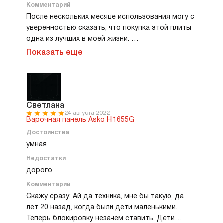
месяца, доволен как слон.
Комментарий
После нескольких месяце использования могу с
уверенностью сказать, что покупка этой плиты
одна из лучших в моей жизни.
Черное стекло с лаконичными зонами нагрева
Показать еще
идеально вписалось в мою кухню. Управление
сенсорное, понятное и отзывчивое —
разобраться можно даже без инструкции.
Что касается функциональности, эта модель
меня просто поразила. В ней четыре зоны
Светлана
24 августа 2022
нагрева, которые быстро разогреваются и
Варочная панель Asko HI1655G
автоматически подстраиваются под размер
Достоинства
посуды. Очень удобно, когда готовишь
умная
одновременно несколько блюд. А функция
Недостатки
Boost спасает, когда нужно быстро вскипятить
воду — за считанные минуты кастрюля кипит!
дорого
Еще одним плюсом стала безопасность. У меня
Комментарий
маленькие племянники часто приходят в гости,
Скажу сразу: Ай да техника, мне бы такую, да
и я переживаю, чтобы они случайно не
лет 20 назад, когда были дети маленькими.
обожглись из-за их привычки носиться туда-
Теперь блокировку незачем ставить. Дети