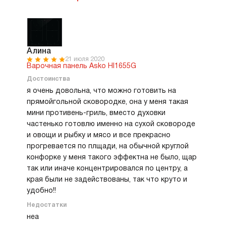
можно установить режим на вок казан.
Идеально и на медленном кипении и совсем на
низкотемпературном. В крайних случаях я
отхожу и активирую Паузу. Пока укладовалась в
8-10 минут когда соседка приходила с
Алина
очередной просьбой помочь, она живет одна.
21 июля 2020
Варочная панель Asko HI1655G
Ну а вдруг не успею, тогда просто отключится
Достоинства
совсем панель и все. Так что не опасно. Мне
кажется что лишний наворот только с
я очень довольна, что можно готовить на
остаточным теплом, так как остывает панель
прямойгольной сковородке, она у меня такая
быстро. Все остальное очень практично и я
мини противень-гриль, вместо духовки
наверное уже пользовалась всеми функциями. И
частенько готовлю именно на сухой сковороде
объединяла конфорки и добавляла мощности.
и овощи и рыбку и мясо и все прекрасно
Рекомендую всем и пенсионерам тоже.
прогревается по плщади, на обычной круглой
конфорке у меня такого эффектна не было, щар
так или иначе концентрировался по центру, а
края были не задействованы, так что круто и
удобно!!
Недостатки
неа