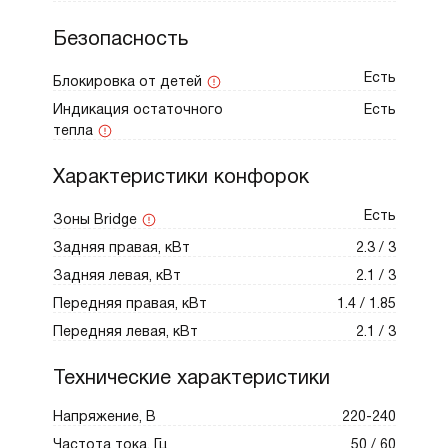
до безопасной температуры.
Безопасность
Автоматика закипания. Удобная функция
Есть
Блокировка от детей
для предотвращения выкипания
Индикация остаточного
Есть
жидкости. Панель сначала быстро
тепла
нагревает воду, затем снижает
мощность.
Характеристики конфорок
Блокировка от детей. Обеспечивает
Есть
Зоны Bridge
безопасность, предотвращая случайное
Задняя правая, кВт
2.3 / 3
включение или изменение настроек.
Задняя левая, кВт
2.1 / 3
Передняя правая, кВт
1.4 / 1.85
Дизайн простой, элегантный. Панель легко
Передняя левая, кВт
2.1 / 3
очищается благодаря гладкой поверхности,
Технические характеристики
устойчивой к загрязнениям и царапинам.
Контуры конфорок обозначены не
Напряжение, В
220-240
стирающейся краской, безопасной для
Частота тока, Гц
50 / 60