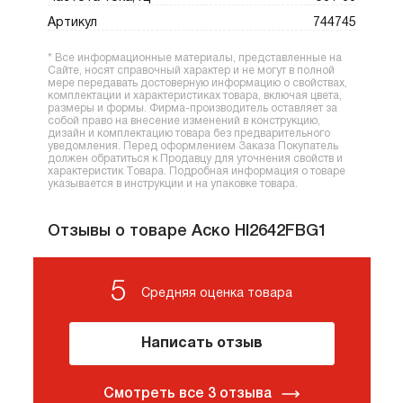
людей.
Артикул
744745
* Все информационные материалы, представленные на
Сайте, носят справочный характер и не могут в полной
мере передавать достоверную информацию о свойствах,
комплектации и характеристиках товара, включая цвета,
размеры и формы. Фирма-производитель оставляет за
собой право на внесение изменений в конструкцию,
дизайн и комплектацию товара без предварительного
уведомления. Перед оформлением Заказа Покупатель
должен обратиться к Продавцу для уточнения свойств и
характеристик Товара. Подробная информация о товаре
указывается в инструкции и на упаковке товара.
Отзывы о товаре Аско HI2642FBG1
5
Средняя оценка товара
Написать отзыв
Смотреть все 3 отзыва