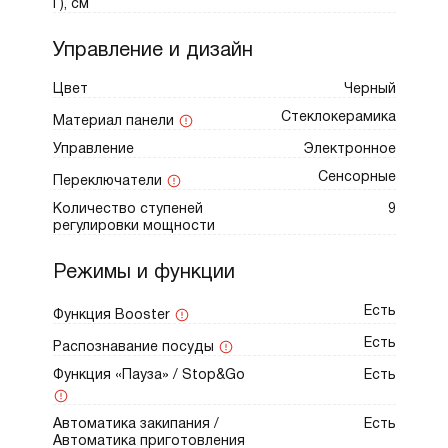
Г), см
размер сковороды или кастрюли,
исключая лишний расход энергии. Нагрев
Управление и дизайн
происходит только под посудой, а
Цвет
Черный
окружающая поверхность остается
Стеклокерамика
Материал панели
прохладной. Без утвари нагрев не
Управление
включится.
Электронное
Сенсорные
Переключатели
Функция Stop&Go. Позволяет временно
Количество ступеней
9
приостановить процесс готовки,
регулировки мощности
сохраняя настройки мощности. Это
удобно, если требуется отвлечься, не
Режимы и функции
рискуя испортить блюдо.
Есть
Функция Booster
Таймер и индикация остаточного тепла.
Есть
Распознавание посуды
Таймер позволяет задать точное время
Функция «Пауза» / Stop&Go
Есть
приготовления для каждой зоны
нагрева, а индикация остаточного тепла
Автоматика закипания /
Есть
Автоматика приготовления
подскажет, когда поверхность остынет