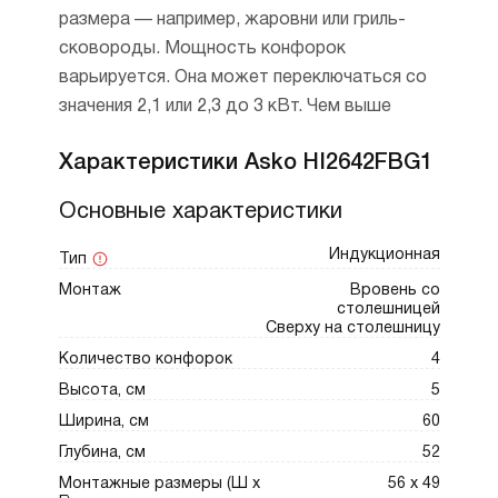
размера — например, жаровни или гриль-
сковороды. Мощность конфорок
варьируется. Она может переключаться со
значения 2,1 или 2,3 до 3 кВт. Чем выше
мощность, тем меньше времени тратится на
Характеристики Asko HI2642FBG1
Функции и особенности
нагрев.
Основные характеристики
Booster. Функция быстрого нагрева
Устройство монтируется либо над
позволяет мгновенно увеличить
столешницей, либо в один уровень с ней.
Индукционная
Тип
мощность зоны нагрева, чтобы
Управление полностью электронное.
Монтаж
Вровень со
сэкономить время при приготовлении.
Сенсорные переключатели SliderTouch
столешницей
Это особенно удобно, если нужно
Сверху на столешницу
позволяют поменять мощность одним
вскипятить воду на макароны или
Количество конфорок
4
движением руки. Все данные отражаются на
быстро обжарить продукты на высокой
Высота, см
5
ярком дисплее.
температуре.
Ширина, см
60
Глубина, см
52
Функция распознавания посуды. Девайс
Монтажные размеры (Ш х
56 х 49
автоматически определяет наличие и