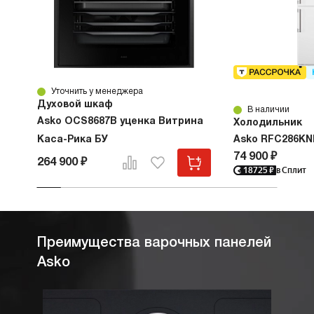
Уточнить у менеджера
Духовой шкаф
В наличии
Asko OCS8687B уценка Витрина
Холодильник
Каса-Рика БУ
Asko RFC286KN
74 900 ₽
264 900 ₽
18725
₽
в Сплит
Преимущества варочных панелей
Asko