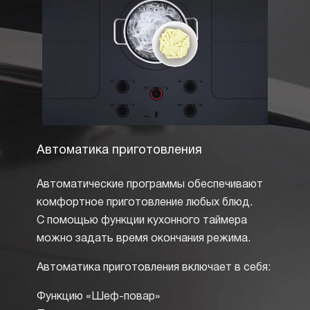
Автоматика приготовления
Элек
Автоматические программы обеспечивают
Налич
комфортное приготовление любых блюд.
являе
С помощью функции кухонного таймера
работа
можно задать время окончания режима.
нагрев
присут
Автоматика приготовления включает в себя:
панеля
конфор
Функцию «Шеф-повар»