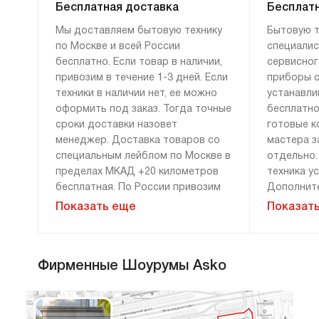
Бесплатная доставка
Бесплатн
Мы доставляем бытовую технику
Бытовую т
по Москве и всей России
специалис
бесплатно. Если товар в наличии,
сервисног
привозим в течение 1-3 дней. Если
приборы с
техники в наличии нет, ее можно
устанавли
оформить под заказ. Тогда точные
бесплатно
сроки доставки назовет
готовые к
менеджер. Доставка товаров со
мастера з
специальным лейблом по Москве в
отдельно.
пределах МКАД +20 километров
техника у
бесплатная. По России привозим
Дополните
технику бесплатно, если сумма
демонтажу
Показать еще
Показат
заказа составляет 100 000 рублей
монтажу н
и более. Доставка за 0 рублей
оплачива
возможна только при 100%
расценки 
Фирменные Шоурумы Asko
предоплате. Дополнительные
менеджера
условия уточняйте у менеджера.
«Сервис».
гарантию 
и материа
Мы привозим технику к двери или к