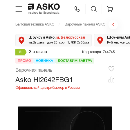
Бытовая техника ASKO
Варочные панели ASKO
HI2642
WhatsApp
Сравнение
Избранное
Шоу-рум Asko,
м. Белорусская
Шоу-рум As
ул.Верхняя, дом 20, корп.1, ЖК Суббота
Рублевское шос
Техника для кухни
5
3 отзыва
Код товара: 744745
Уход за бельем
Варочная панель
Asko HI2642FBG1
Asko Professional
Аксессуары
Шоу-рум