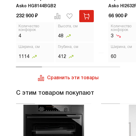
Asko HG8144BGB2
Asko HI2632
232 900 ₽
66 900 ₽
Количество
Высота, см
Количество
конфорок
конфорок
4
48
3
Ширина, см
Глубина, см
Ширина, см
1114
412
60
Сравнить эти товары
С этим товаром покупают