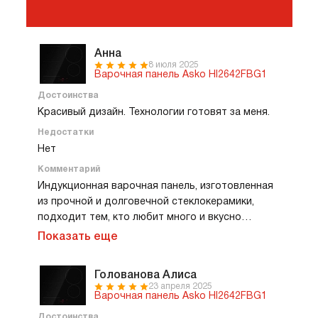
Анна
8 июля 2025
Варочная панель Asko HI2642FBG1
Достоинства
Красивый дизайн. Технологии готовят за меня.
Недостатки
Нет
Комментарий
Индукционная варочная панель, изготовленная
из прочной и долговечной стеклокерамики,
подходит тем, кто любит много и вкусно
готовить, как я. Высокотехнологичная и
Показать еще
стильная вещь. Варочная панель на четыре
конфорки, две из них круглые, две квадратные,
Голованова Алиса
это дизайнерское решение смотрится
23 апреля 2025
интересно. А сенсором легко управлять одним
Варочная панель Asko HI2642FBG1
касанием, переключая режимы и функции.
Достоинства