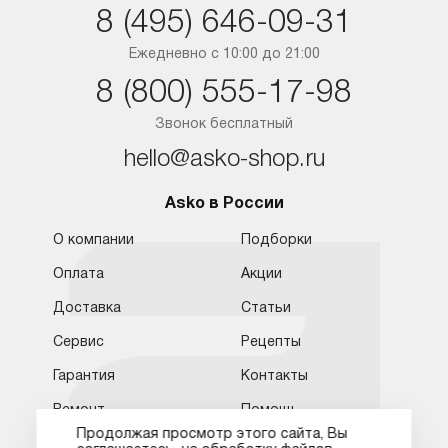
Санкт-Петербург
8 (495) 646-09-31
Краснодар
Ежедневно с 10:00 до 21:00
8 (800) 555-17-98
Ростов-на-Дону
Звонок бесплатный
hello@asko-shop.ru
Обратная связь
Москва
Asko в России
Москва
8 (800) 555-17-98
8 (495) 646-09-31
О компании
Подборки
Санкт-Петербург
Бесплатно для регионов
Ежедневно с 10:00 до 21:00
Оплата
Акции
hello@asko-shop.ru
Краснодар
Доставка
Статьи
О компании
Ремонт
Ростов-на-Дону
Сервис
Рецепты
Оплата
Контакты
Гарантия
Контакты
Доставка
Статьи и акции
Ремонт
Помощь
Сервисные центры
Кредит и рассрочка
Продолжая просмотр этого сайта, Вы
Кредит и рассрочка
Условия продажи