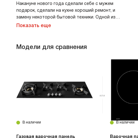
Накануне нового года сделали себе с мужем
подарок, сделали на кухне хороший ремонт, и
замену некоторой бытовой техники. Одной из
покупок стала индукционная варочная панель.
Показать еще
Искали панель хорошего качества,
функциональную, а также стильную внешне.
Считаю мы сделали прекрасный выбор. Панель
Модели для сравнения
выглядит современно, черная матовая
поверхность, сенсорное управление. Нагрев
очень быстрый, функций достаточно,
распознавание посуды, объединение двух
рабочих зон, таймер отключения. Пользоваться
ей одно удовольствие.
В наличии
В наличии
Газовая варочная панель
Варочная п