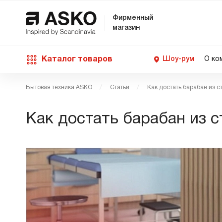
Фирменный
магазин
Каталог товаров
Шоу-рум
О ко
Бытовая техника ASKO
Статьи
Как достать барабан из 
П
С
С
Д
Техника для кухни
Как достать барабан из 
п
Ш
О
О
С
Д
В
М
Уход за бельем
П
Б
П
Д
Asko Professional
В
Д
В
Аксессуары
В