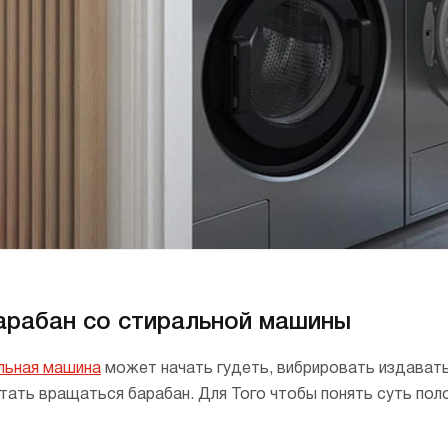
страиваемые с отводом в
Итальянские
ентиляцию
азмером 120 см
олодильники
Винные шкафы
днокамерные
вухкамерные
страиваемые
инные шкафы
орозильники
акууматоры
барабан со стиральной машины
aft
ытовые вакууматоры
льная машина
может начать гудеть, вибрировать издавать
страиваемые вакууматоры
ать вращаться барабан. Для Того чтобы понять суть поло
акууматоры Elements