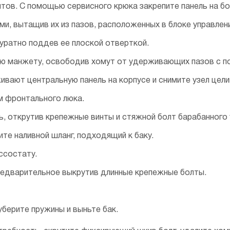
нтов. С помощью сервисного крюка закрепите панель на бо
, вытащив их из пазов, расположенных в блоке управлени
уратно поддев ее плоской отверткой.
ю манжету, освободив хомут от удерживающих пазов с п
вают центральную панель на корпусе и снимите узел цели
м фронтального люка.
, открутив крепежные винты и стяжной болт барабанного 
те наливной шланг, подходящий к баку.
ссостату.
редварительное выкрутив длинные крепежные болты.
берите пружины и выньте бак.