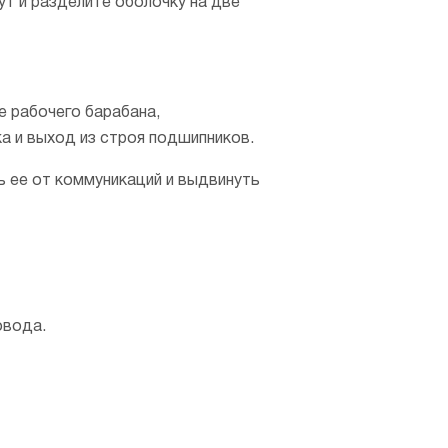
ут и разделите оболочку на две
 рабочего барабана,
а и выход из строя подшипников.
ь ее от коммуникаций и выдвинуть
овода.