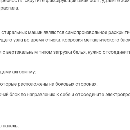
отребность, скрутите фиксирующий шкив болт, удалите хом
распила.
 стиральных машин являются самопроизвольное раскрытие
его узла во время стирки, коррозия металлического блок
 с вертикальным типом загрузки белья, нужно отсоединит
щему алгоритму:
которые расположены на боковых сторонах.
чий блок по направлению к себе и отсоедините электропр
 панель.