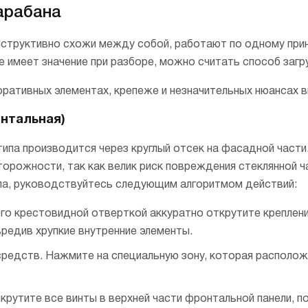
арабана
структивно схожи между собой, работают по одному при
е имеет значение при разборе, можно считать способ загру
ративных элементах, крепеже и незначительных нюансах в
онтальная)
ипа производится через круглый отсек на фасадной части
орожности, так как велик риск повреждения стеклянной ч
па, руководствуйтесь следующим алгоритмом действий:
ого крестовидной отверткой аккуратно открутите креплен
вредив хрупкие внутренние элементы.
редств. Нажмите на специальную зону, которая располож
рутите все винты в верхней части фронтальной панели, по