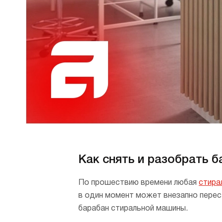
В
в
Р
Х
О
Д
В
В
М
В
Как снять и разобрать 
Cr
Б
По прошествию времени любая
стира
В
в один момент может внезапно перест
В
барабан стиральной машины.