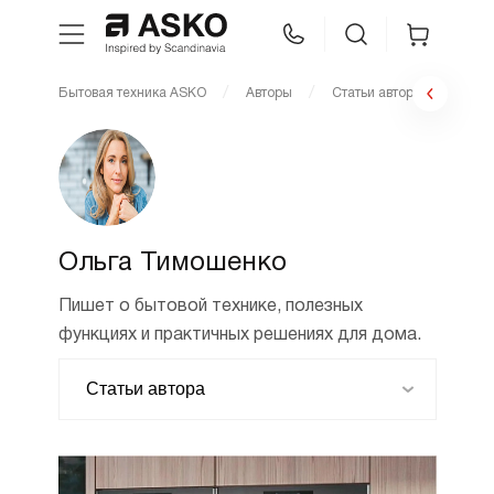
Бытовая техника ASKO
Авторы
Статьи автора Ольга Ти
WhatsApp
Сравнение
Избранное
Техника для кухни
Уход за бельем
Ольга Тимошенко
Пишет о бытовой технике, полезных
Asko Professional
функциях и практичных решениях для дома.
Аксессуары
Шоу-рум