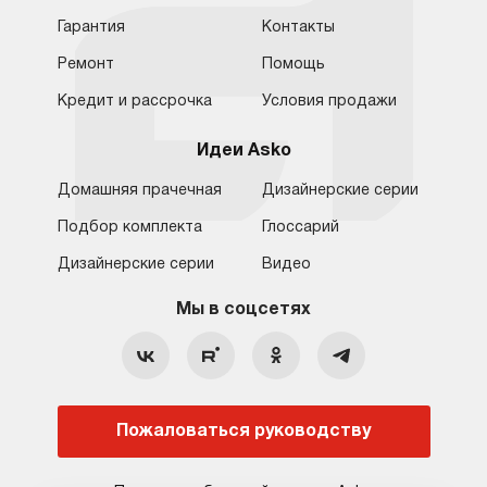
Гарантия
Контакты
Ремонт
Помощь
Кредит и рассрочка
Условия продажи
Идеи Asko
Домашняя прачечная
Дизайнерские серии
Подбор комплекта
Глоссарий
Обратная связь
Москва
Дизайнерские серии
Видео
Москва
8 (800) 555-17-98
8 (495) 646-09-31
Мы в соцсетях
Санкт-Петербург
Бесплатно для регионов
Ежедневно с 10:00 до 21:00
hello@asko-shop.ru
Краснодар
О компании
Ремонт
Ростов-на-Дону
Пожаловаться руководству
Оплата
Контакты
Доставка
Статьи и акции