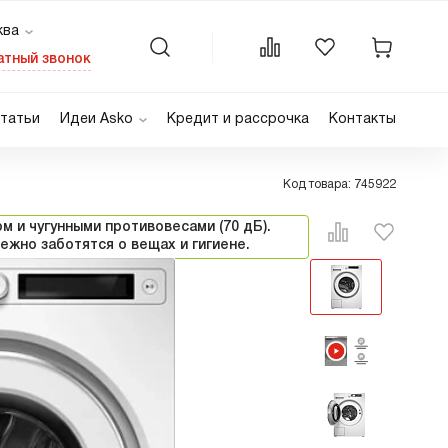
ква
осква
атный звонок
анкт-Петербург
татьи
Идеи Asko
Кредит и рассрочка
Контакты
раснодар
Домашняя прачечная
остов-на-Дону
Подбор комплекта
Код товара: 745922
ны
ашин
Сушильные шкафы
Для посудомоечных машин
Варочные панели
Явные преимущества
 и чугунными противовесами (70 дБ).
ые
Для квартиры
Газовые
ежно заботятся о вещах и гигиене.
Рецепты
Электрические
Для индукционных панелей
Индукционные
Видео
Домино
Микроволновые печи
машины
Встраиваемые
дома
Дорогие микроволновые печи