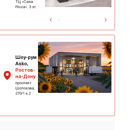
ТЦ «Сasa
Ricca», 3 эт.
Шоу-рум
Asko,
Ростов-
на-Дону
проспект
Шолохова,
270/1 к.2