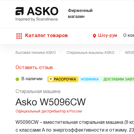
Фирменный
магазин
Каталог товаров
Шоу-рум
О ко
Бытовая техника ASKO
Стиральные машины ASKO
W50
П
С
С
Д
Техника для кухни
Оставить отзыв
п
Ш
О
О
С
В наличии
Д
В
М
Уход за бельем
Стиральная машина
П
Б
Asko W5096CW
П
Д
Asko Professional
В
Д
W5096CW – вместительная стиральная машина (9 кг,
В
Аксессуары
с классами А по энергоэффективности и отжиму. 2
В