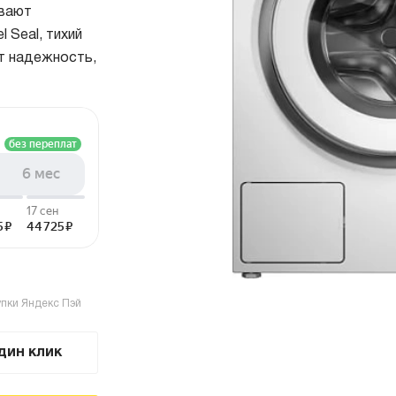
ивают
страиваемые с отводом в
Итальянские
l Seal, тихий
ентиляцию
азмером 120 см
ют надежность,
олодильники
Винные шкафы
днокамерные
вухкамерные
страиваемые
инные шкафы
орозильники
акууматоры
aft
упки Яндекс Пэй
ытовые вакууматоры
страиваемые вакууматоры
дин клик
акууматоры Elements