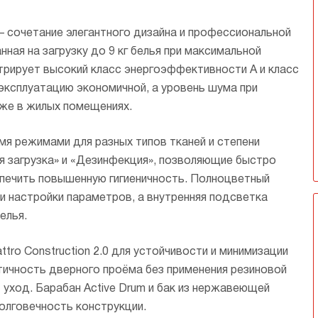
йки. Длительность программы
и является особенно актуальным для
лученных
и препятствует сминанию.
есс ПРО» — 59 минут, расход воды
пользователей с аллергией.
подходящие
сочетание элегантного дизайна и профессиональной
яет примерно 40 литров за цикл, а
 стирается
ение электроэнергии — всего 0,5
ная на загрузку до 9 кг белья при максимальной
беспечивает
жиме.
ы.
рирует высокий класс энергоэффективности A и класс
эксплуатацию экономичной, а уровень шума при
же в жилых помещениях.
я режимами для разных типов тканей и степени
ая загрузка» и «Дезинфекция», позволяющие быстро
печить повышенную гигиеничность. Полноцветный
 настройки параметров, а внутренняя подсветка
елья.
tro Construction 2.0 для устойчивости и минимизации
етичность дверного проёма без применения резиновой
 уход. Барабан Active Drum и бак из нержавеющей
олговечность конструкции.