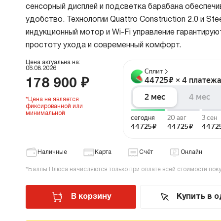
сенсорный дисплей и подсветка барабана обеспеч
В
удобство. Технологии Quattro Construction 2.0 и Stee
в
Р
индукционный мотор и Wi-Fi управление гарантиру
простоту ухода и современный комфорт.
Х
Цена актуальна на:
06.08.2026
О
178 900 ₽
Д
В
*Цена не является
фиксированной или
В
минимальной
М
В
Наличные
Карта
Счёт
Онлайн
Cr
*Баллы Плюса начисляются только при оплате всей стоимости пок
Б
В
В корзину
Купить в о
В