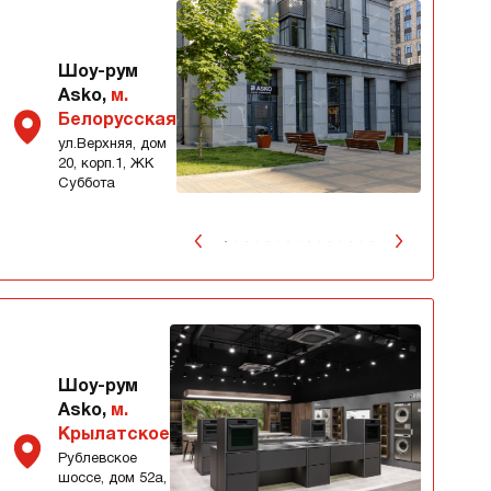
Шоу-рум
Asko,
м.
Белорусская
ул.Верхняя, дом
20, корп.1, ЖК
Суббота
Шоу-рум
Asko,
м.
Крылатское
Рублевское
шоссе, дом 52а,