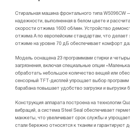
настро
массу загрузки и, на основе по
и нержавеющая сталь).
машин гарантирует длительный срок
к центру и подвергается меньшему
«Экспр
данных, подбирает наиболее 
эксплуатации.
механическому воздействию. Это
Стиральная машина фронтального типа W5096CW — 
составл
режимы работы. В итоге, белье
обеспечивает бережную стирку вещей
потребл
надежности, выполненная в белом цвете и рассчитан
в оптимальных условиях, что о
и создает оптимальный баланс при от
кВт-ч.
высокую эффективность работ
скорости отжима 1600 об/мин. Устройство демонст
отжима A по европейским стандартам, что делает 
отжиме на уровне 70 дБ обеспечивает комфорт да
Модель оснащена 23 программами стирки и четырьм
загрязнения, включая специальные опции «Маленьк
обработать небольшое количество вещей или обес
сенсорный TFT‑дисплей упрощает выбор программ и
барабана повышает удобство загрузки и выгрузки б
Конструкция аппарата построена на технологии Quat
вибраций, а система Steel Seal обеспечивает герм
манжеты, что увеличивает срок службы и упрощает
стали бережно относятся к тканям и гарантируют д