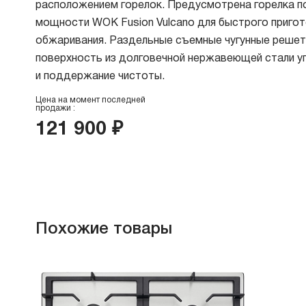
расположением горелок. Предусмотрена горелка 
В
мощности WOK Fusion Vulcano для быстрого пригот
в
обжаривания. Раздельные съемные чугунные решет
Р
поверхность из долговечной нержавеющей стали 
и поддержание чистоты.
Х
Цена на момент последней
О
продажи
:
Д
121 900 ₽
В
В
М
В
Похожие товары
Cr
Б
В
В
Код:
370501
Варочная панель Asko HG1666SB