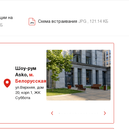
ции на
Схема встраивания
JPG , 121.14 КБ
МБ
Шоу-рум
Asko,
м.
Белорусская
ул.Верхняя, дом
20, корп.1, ЖК
Суббота