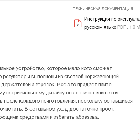
ТЕХНИЧЕСКАЯ ДОКУМЕНТАЦИЯ
Инструкция по эксплуата
ка А+ — это гибридная конструкция,
русском языке
PDF , 1.8 
 состоит из крышки и чаши.
тво зажигания
генерирует мощный поток
мотрено два канала подачи воздуха:
 с помощью
ии и эффективно фокусирует
ренней части и снаружи горелки (под
т быть
 подачу газа при
овороды, а не по всей
 Газ смешивается с воздухом
ние
амени, что
озволяет готовить
й пропорции и сгорает полностью,
ключателя,
зопасность при
стро, с сохранением всех
ом тепло равномерно распределяется
 поворота
льное устройство, которое мало кого сможет
тательных свойств
 посуды. Конфорки имеют
уется нажатие
е регуляторы выполнены из светлой нержавеющей
нный КПД, например, 1 литр воды
т на 2 минуты быстрее, чем
х держателей и горелок. Всё это придаёт плите
чных конфорках.
му нетривиальному дизайну она отлично впишется
ь после каждого приготовления, поскольку оставшиеся
 очистить. В остальном уход достаточно прост.
ющими средствами и избегать абразива.