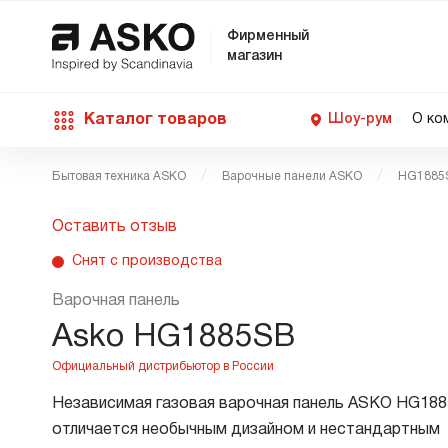
Фирменный
магазин
Каталог товаров
Шоу-рум
О ко
Бытовая техника ASKO
Варочные панели ASKO
HG1885
П
С
С
Д
Техника для кухни
Оставить отзыв
п
Ш
О
Снят с производства
О
С
Д
В
М
Уход за бельем
Варочная панель
П
Б
Asko HG1885SB
П
Д
Asko Professional
В
Д
Независимая газовая варочная панель ASKO HG18
В
отличается необычным дизайном и нестандартным
Аксессуары
В