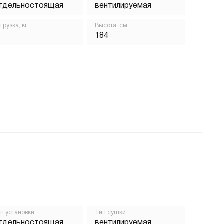
тдельностоящая
вентилируемая
грузка, кг
Высота, см
184
п установки
Тип сушки
тдельностоящая
вентилируемая