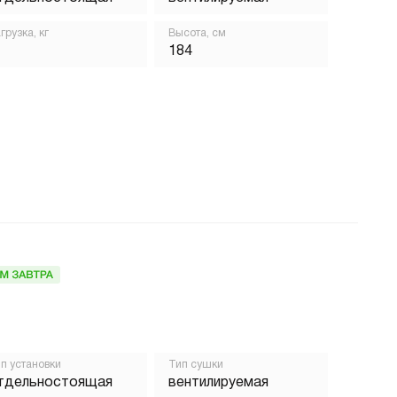
грузка, кг
Высота, см
184
п установки
Тип сушки
тдельностоящая
вентилируемая