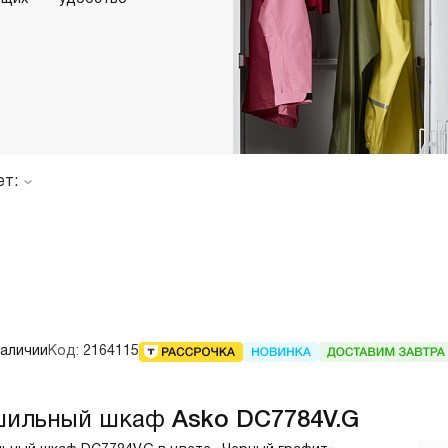
страиваемые с отводом в
Итальянские
ентиляцию
азмером 120 см
олодильники
Винные шкафы
днокамерные
вухкамерные
ет:
страиваемые
инные шкафы
орозильники
акууматоры
aft
наличии
Код:
2164115
ытовые вакууматоры
страиваемые вакууматоры
акууматоры Elements
шильный шкаф
Asko DC7784V.G