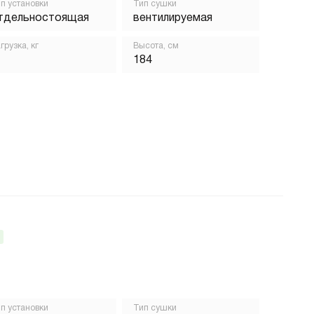
п установки
Тип сушки
тдельностоящая
вентилируемая
грузка, кг
Высота, см
184
п установки
Тип сушки