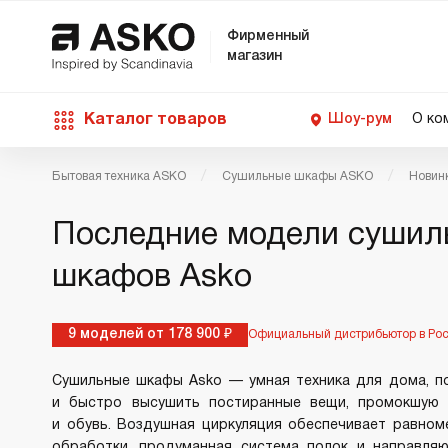
Фирменный
магазин
Каталог товаров
Шоу-рум
О ко
Бытовая техника ASKO
Сушильные шкафы ASKO
Новин
П
С
С
Д
Техника для кухни
Последние модели сушил
п
Ш
О
О
С
шкафов Asko
Д
В
М
Уход за бельем
П
Б
9 моделей от 178 900 ₽
Официальный дистрибьютор в Ро
П
Д
Asko Professional
Сушильные шкафы Asko — умная техника для дома, п
В
Д
и быстро высушить постиранные вещи, промокшую
В
и обувь. Воздушная циркуляция обеспечивает равном
Аксессуары
обработки, продуманная система полок и направл
В