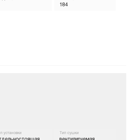
184
п установки
Тип сушки
тдельностоящая
вентилируемая