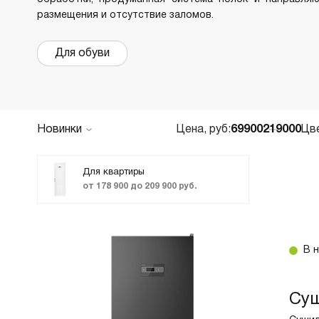
размещения и отсутствие заломов.
В
в
Р
Для обуви
Х
О
Д
Новинки
Цена, руб:
69900
219000
Цв
В
По популярности
В
Цена по возрастанию
Для квартиры
М
от 178 900 до 209 900 руб.
ТОП лучших
В
Акции и Скидки
Cr
Код:
2164115
В 
Б
Сушильный шкаф DC7784V.G в цвете «Черный
В
графит» — это передовое решение для
В
Су
деликатной и эффективной сушки одежды и
обуви. Этот вентиляционный шкаф высотой