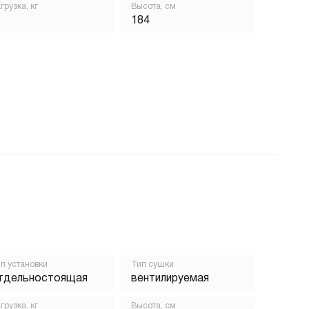
грузка, кг
Высота, см
184
п установки
Тип сушки
тдельностоящая
вентилируемая
грузка, кг
Высота, см