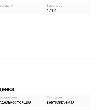
грузка, кг
Высота, см
171.4
ценка
п установки
Тип сушки
тдельностоящая
вентилируемая