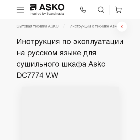
Бытовая техника ASKO
Инструкции о технике Asko
Инст
WhatsApp
Сравнение
Избранное
Инструкция по эксплуатации
на русском языке для
Техника для кухни
сушильного шкафа Asko
Уход за бельем
DC7774 V.W
Asko Professional
Аксессуары
Шоу-рум