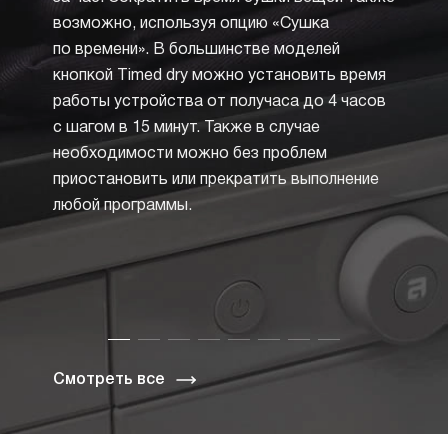
машин
возможно, используя опцию «Сушка
запрещ
по времени». В большинстве моделей
произв
кнопкой Timed dry можно установить время
но пр
работы устройства от получаса до 4 часов
значок
с шагом в 15 минут. Также в случае
в квад
необходимости можно без проблем
Опция
приостановить или прекратить выполнение
в суш
любой программы.
нажати
Смотреть все