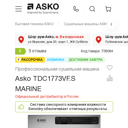
Бытовая техника ASKO
Сушильные машины ASKO
TDC1
WhatsApp
Сравнение
Избранное
Шоу-рум Asko,
м. Белорусская
Шоу-рум As
ул.Верхняя, дом 20, корп.1, ЖК Суббота
Рублевское шос
Техника для кухни
5
3 отзыва
Код товара: 738084
Уход за бельем
Профессиональная сушильная машина
Asko TDC1773VF.S
Asko Professional
MARINE
Аксессуары
Система сенсорного измерения влажности
Sensidry обеспечивает отличные результаты.
Шоу-рум