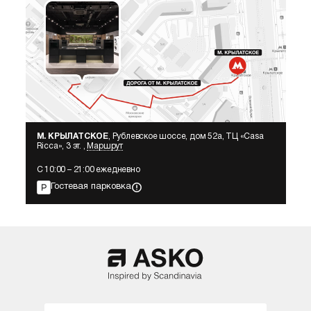
М. КРЫЛАТСКОЕ
, Рублевское шоссе, дом 52а, ТЦ «Сasa
Ricca», 3 эт. ,
Маршрут
С 10:00 – 21:00 ежедневно
Гостевая парковка