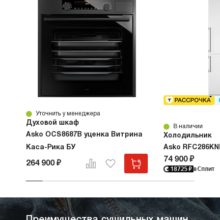
Уточнить у менеджера
Духовой шкаф
В наличии
Asko OCS8687B уценка Витрина
Холодильник
Каса-Рика БУ
Asko RFC286KN
74 900 ₽
264 900 ₽
18725
₽
в Сплит