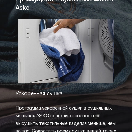
Преимущества сушильных машин
Asko
Ускоренная сушка
Сушк
темп
Программа ускоренной сушки в сушильных
Сушка
машинах ASKO позволяет полностью
обесп
высушить текстильные изделия меньше, чем
из дел
за час. Сократить время сушки вещей также