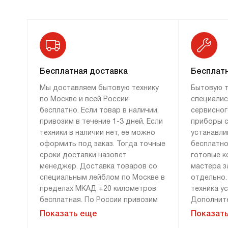
Бесплатная доставка
Бесплатн
Мы доставляем бытовую технику
Бытовую т
по Москве и всей России
специалис
бесплатно. Если товар в наличии,
сервисног
привозим в течение 1-3 дней. Если
приборы с
техники в наличии нет, ее можно
устанавли
оформить под заказ. Тогда точные
бесплатно
сроки доставки назовет
готовые к
менеджер. Доставка товаров со
мастера з
специальным лейблом по Москве в
отдельно.
пределах МКАД +20 километров
техника у
бесплатная. По России привозим
Дополните
технику бесплатно, если сумма
демонтажу
Показать еще
Показат
заказа составляет 100 000 рублей
монтажу н