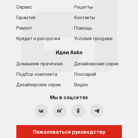
Сервис
Рецепты
Гарантия
Контакты
Ремонт
Помощь
Кредит и рассрочка
Условия продажи
Идеи Asko
Домашняя прачечная
Дизайнерские серии
Подбор комплекта
Глоссарий
Обратная связь
Москва
Дизайнерские серии
Видео
Москва
8 (800) 555-17-98
8 (495) 646-09-31
Мы в соцсетях
Санкт-Петербург
Бесплатно для регионов
Ежедневно с 10:00 до 21:00
hello@asko-shop.ru
Краснодар
О компании
Ремонт
Ростов-на-Дону
Пожаловаться руководству
Оплата
Контакты