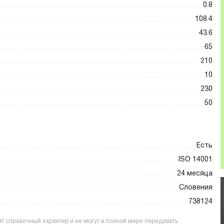
0.8
108.4
43.6
65
210
10
230
50
Есть
ISO 14001
24 месяца
Словения
738124
 справочный характер и не могут в полной мере передавать