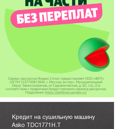
Кредит на сушильную машину
Asko TDC1771H.T