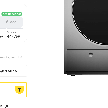
страиваемые с отводом в
Итальянские
ентиляцию
азмером 120 см
олодильники
Винные шкафы
днокамерные
вухкамерные
страиваемые
инные шкафы
упки Яндекс Пэй
орозильники
дин клик
акууматоры
aft
ытовые вакууматоры
страиваемые вакууматоры
акууматоры Elements
сяца