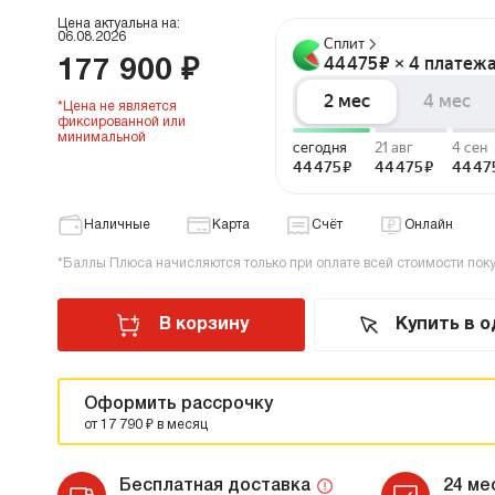
Цена актуальна на:
В
06.08.2026
в
177 900 ₽
Р
*Цена не является
фиксированной или
Х
минимальной
О
Д
В
Наличные
Карта
Счёт
Онлайн
В
*Баллы Плюса начисляются только при оплате всей стоимости пок
М
В корзину
Купить в о
В
Cr
Б
Оформить рассрочку
В
от 17 790 ₽ в месяц
В
Бесплатная доставка
24 ме