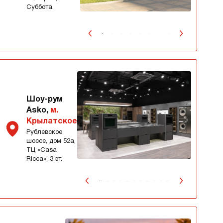
Суббота
Шоу-рум
Asko,
м.
Крылатское
Рублевское
шоссе, дом 52а,
ТЦ «Сasa
Ricca», 3 эт.