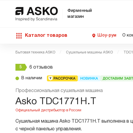
Фирменный
магазин
Каталог товаров
Шоу-рум
О ко
Бытовая техника ASKO
Сушильные машины ASKO
TDC1
П
С
С
Д
Техника для кухни
5
6 отзывов
п
Ш
О
В наличии
О
С
Д
В
М
Уход за бельем
Профессиональная сушильная машина
П
Б
Asko TDC1771H.T
П
Д
Asko Professional
В
Д
Сушильная машина Asko TDC1771H.T выполнена в ц
В
Аксессуары
с черной панелью управления.
В