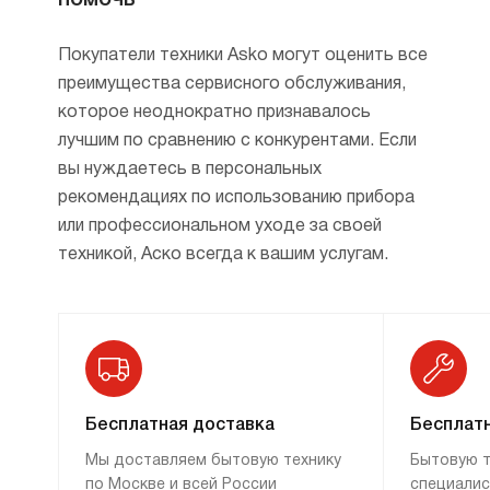
помочь
Super Cleaning System+™ сделает это,
а потом еще и помоет саму ПММ.
Покупатели техники Asko могут оценить все
Значительно повышает рейтинг этой
преимущества сервисного обслуживания,
продукции в глазах покупателей программа
которое неоднократно признавалось
«Гигиена». Многие отзывы упоминают о ней,
лучшим по сравнению с конкурентами. Если
ведь она моет детские бутылочки, банки для
вы нуждаетесь в персональных
домашних заготовок и другие предметы,
рекомендациях по использованию прибора
которые должны быть вымыты
или профессиональном уходе за своей
исключительно хорошо.
техникой, Аско всегда к вашим услугам.
Программа бережного мытья легко
управится с дорогими бокалами или другой
хрупкой посудой, в том числе
инкрустированной, гравированной,
с ценными рисунками. Опять же одно
из распространенных нареканий
Бесплатная доставка
Бесплатн
на посудомоечные машины — что в них
Мы доставляем бытовую технику
Бытовую т
стираются нанесенные изображения. С Asko
по Москве и всей России
специалис