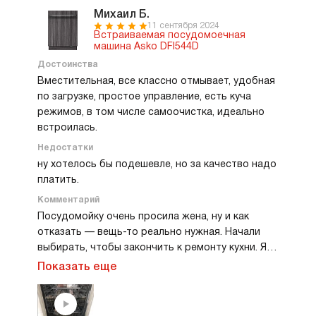
Михаил Б.
11 сентября 2024
Встраиваемая посудомоечная
машина Asko DFI544D
Достоинства
Вместительная, все классно отмывает, удобная
по загрузке, простое управление, есть куча
режимов, в том числе самоочистка, идеально
встроилась.
Недостатки
ну хотелось бы подешевле, но за качество надо
платить.
Комментарий
Посудомойку очень просила жена, ну и как
отказать — вещь-то реально нужная. Начали
выбирать, чтобы закончить к ремонту кухни. Я
хотел обязательно встроенную. Вся техника
Показать еще
такая, не люблю, когда что-то из гарнитура
выбивается. Супруга сказала, что ей главное
качество. Учел и постарался воплотить все