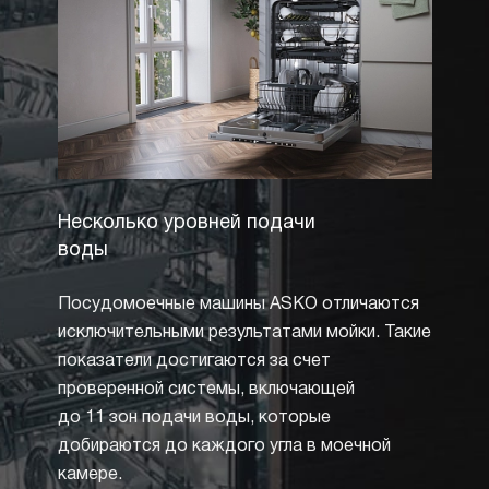
Несколько уровней подачи
Слай
воды
Слайде
Посудомоечные машины ASKO отличаются
прекр
исключительными результатами мойки. Такие
машины
показатели достигаются за счет
Фасадн
проверенной системы, включающей
и закр
до 11 зон подачи воды, которые
умень
добираются до каждого угла в моечной
двери
камере.