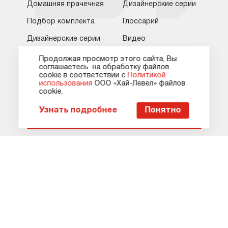
Домашняя прачечная
Дизайнерские серии
О компании
Ремонт
Ростов-на-Дону
Подбор комплекта
Глоссарий
Оплата
Контакты
Дизайнерские серии
Видео
Доставка
Статьи и акции
Сервисные центры
Кредит и рассрочка
Продолжая просмотр этого сайта, Вы
Мы в соцсетях
соглашаетесь на обработку файлов
Гарантия
Карта сайта
сооkie в соответствии с
Политикой
использования
ООО «Хай-Левел» файлов
сооkіе.
Пожаловаться руководству
Узнать подробнее
Понятно
Пожаловаться руководству
Поставщик бытовой техники Asko
Карта сайта
Оферта
Политика конфиденциальности
© 2010-2026 Официальный сайт asko-shop.ru