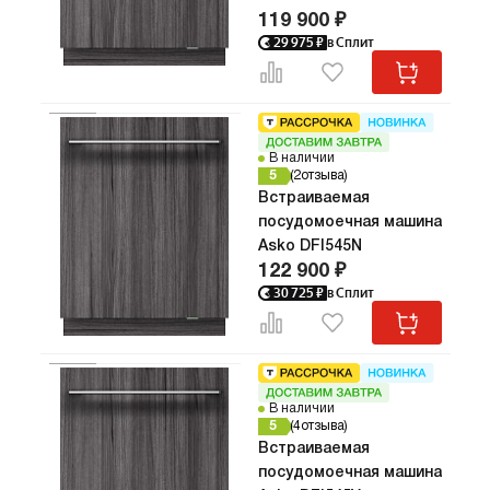
119 900 ₽
29 975
₽
в Сплит
В наличии
5
2
отзыва
Встраиваемая
посудомоечная машина
Asko DFI545N
122 900 ₽
30 725
₽
в Сплит
В наличии
5
4
отзыва
Встраиваемая
посудомоечная машина