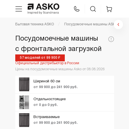
Фильтр посудомоечные машины
Бытовая техника ASKO
Посудомоечные машины ASKO
WhatsApp
Сравнение
Избранное
Цена по возрастанию
Посудомоечные машины
По популярности
Цена,
с фронтальной загрузкой
Техника для кухни
80000
229990
Установка:
1
руб:
Новинки
57 моделей от 99 900 ₽
Официальный дистрибьютор в России
Ещё фильтры
Вид
1
ТОП лучших
Уход за бельем
Встраиваема
Цены на посудомоечные машины Asko от 08.08.2026
Отдельносто
Акции и Скидки
Шириной 60 см
Asko Professional
от 99 900 до 241 900 руб.
Аксессуары
Отдельностоящие
от 0 до 0 руб.
Шоу-рум
Встраиваемые
от 99 900 до 241 900 руб.