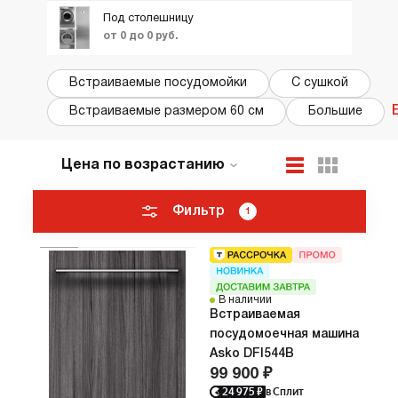
Под столешницу
от 0 до 0 руб.
Встраиваемые посудомойки
С сушкой
Встраиваемые размером 60 см
Большие
Цена по возрастанию
По популярности
Новинки
Фильтр
1
ТОП лучших
Акции и Скидки
В наличии
Встраиваемая
посудомоечная машина
Asko DFI544B
99 900 ₽
24 975
₽
в Сплит