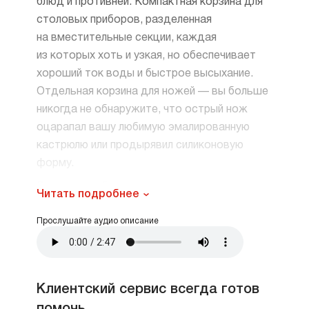
блюд и противней. Компактная корзина для
столовых приборов, разделенная
на вместительные секции, каждая
из которых хоть и узкая, но обеспечивает
хороший ток воды и быстрое высыхание.
Отдельная корзина для ножей — вы больше
никогда не обнаружите, что острый нож
оцарапал вашу любимую эмалированную
кастрюлю или продырявил силиконовую
форму.
Различные обзоры, отвечая на вопрос
Читать подробнее
о плюсах и минусах, часто указывают, что
Прослушайте аудио описание
посудомойка не смывает приставшую
к посуде еду, ее приходится удалять
самостоятельно. Но Аско делает это!
Теперь не надо предварительно
Клиентский сервис всегда готов
ополаскивать посуду: система самоочистки