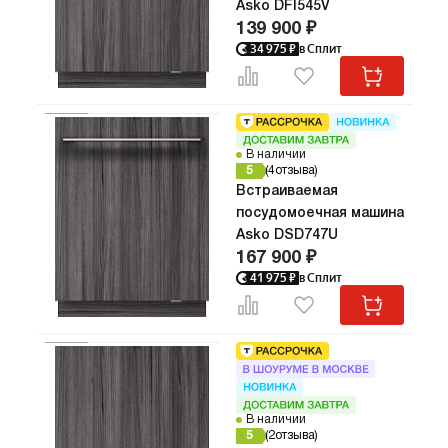
Asko DFI545V
139 900 ₽
34 975
₽
в Сплит
В наличии
5
4
отзыва
Встраиваемая
посудомоечная машина
Asko DSD747U
167 900 ₽
41 975
₽
в Сплит
В наличии
5
2
отзыва