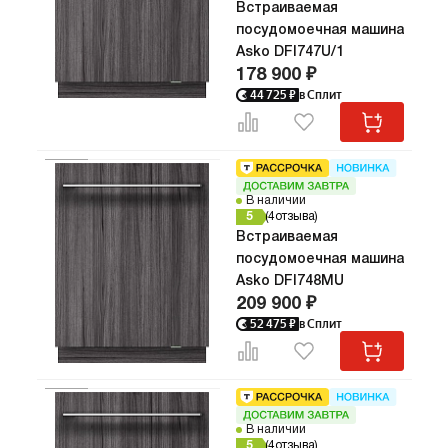
Встраиваемая
посудомоечная машина
Asko DFI747U/1
178 900 ₽
44 725
₽
в Сплит
В наличии
5
4
отзыва
Встраиваемая
посудомоечная машина
Asko DFI748MU
209 900 ₽
52 475
₽
в Сплит
В наличии
5
4
отзыва