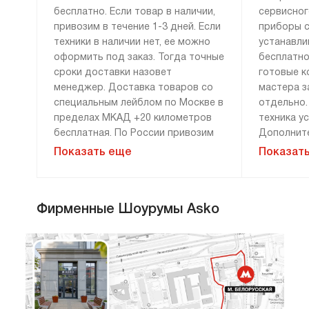
вы забудете об этой проблеме.
бесплатно. Если товар в наличии,
сервисног
привозим в течение 1-3 дней. Если
приборы с
И наконец, когда посуда уже вымыта,
техники в наличии нет, ее можно
устанавли
посудомойка Аско сама высушит ее,
оформить под заказ. Тогда точные
бесплатно
не оставляя разводов и следов капель, так
сроки доставки назовет
готовые к
что вам останется только достать
менеджер. Доставка товаров со
мастера з
специальным лейблом по Москве в
отдельно.
сияющую чистотой посуду и поставить
пределах МКАД +20 километров
техника у
на место.
бесплатная. По России привозим
Дополните
технику бесплатно, если сумма
демонтажу
Показать еще
Показат
заказа составляет 100 000 рублей
монтажу н
и более. Доставка за 0 рублей
оплачива
возможна только при 100%
расценки 
Фирменные Шоурумы Asko
предоплате. Дополнительные
менеджера
Что еще может эта техника?
условия уточняйте у менеджера.
«Сервис».
Большинство посудомоечных машин Asko
гарантию 
и материа
Мы привозим технику к двери или к
встраиваемые, но есть и отдельностоящие.
прихожей. Перенос до места
Но и отдельную модель можно встроить
установки оплачивается отдельно.
Стандартн
в столешницу, под мойку, в колонну.
Чтобы при приемке техники не
в себя: сн