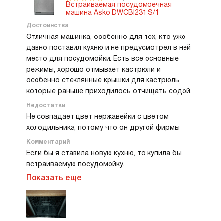
Встраиваемая посудомоечная
всегда получается и опять это делаю я. Но я
машина Asko DWCBI231.S/1
теперь не сильно расстраиваюсь. Даже самые
Достоинства
грязные сковородки после мяса и картошки
Отличная машинка, особенно для тех, кто уже
хорошо отмываются. Мыла жировики от
давно поставил кухню и не предусмотрел в ней
вытяжки. Наконец не надо применять сильные
место для посудомойки. Есть все основные
средства от которых першит в горле и даже
режимы, хорошо отмывает кастрюли и
сквозь медицинскую маску проходит запах. Я
особенно стеклянные крышки для кастрюль,
теперь только смахиваю с тарелок остатки и
которые раньше приходилось отчищать содой.
складываю. Иногда предварительное
ополаскивание подключаю. Очень чистая и
Недостатки
сухая посуда после всей мойки. Приятно брать
Не совпадает цвет нержавейки с цветом
в руки. Очень пригодилась во все наши большие
холодильника, потому что он другой фирмы
праздники быстрая мойка. Перемена посуды
Комментарий
была прямо во время нашего застолья. За
Если бы я ставила новую кухню, то купила бы
полчасика все отмывалось и мы опять в эту же
встраиваемую посудомойку.
посуду горячее накладывали. У нас не слишком
Показать еще
много посуды, разбилось много пока дети были
маленькие, да так и не подкупили. В обычное
время ставлю на экономичную мойку.
Торопиться некуда, а электроэнергии берет