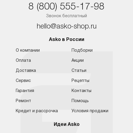
8 (800) 555-17-98
Ростов-на-Дону
Звонок бесплатный
hello@asko-shop.ru
Asko в России
О компании
Подборки
Оплата
Акции
Доставка
Статьи
Сервис
Рецепты
Гарантия
Контакты
Обратная связь
Москва
Москва
Ремонт
Помощь
8 (800) 555-17-98
8 (495) 646-09-31
Кредит и рассрочка
Условия продажи
Санкт-Петербург
Бесплатно для регионов
Ежедневно с 10:00 до 21:00
hello@asko-shop.ru
Краснодар
Идеи Asko