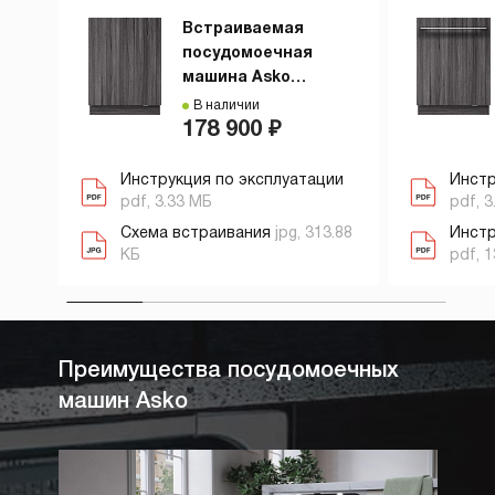
Встраиваемая
посудомоечная
машина Asko
DFI747U/1
В наличии
178 900 ₽
Инструкция по эксплуатации
Инстр
pdf, 3.33 МБ
pdf, 3
Схема встраивания
jpg, 313.88
Инстр
КБ
pdf, 
Преимущества посудомоечных
машин Asko