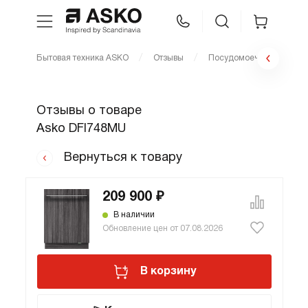
Бытовая техника ASKO
Отзывы
Посудомоечные машин
WhatsApp
Сравнение
Избранное
Отзывы о товаре
Техника для кухни
Asko DFI748MU
Уход за бельем
Вернуться к товару
Asko Professional
209 900 ₽
В наличии
Обновление цен от 07.08.2026
Аксессуары
В корзину
Шоу-рум