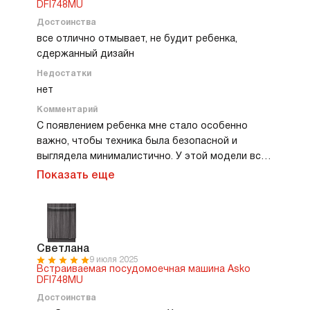
DFI748MU
Достоинства
все отлично отмывает, не будит ребенка,
сдержанный дизайн
Недостатки
нет
Комментарий
С появлением ребенка мне стало особенно
важно, чтобы техника была безопасной и
выглядела минималистично. У этой модели все
идеально. И при этом посудомойка крайне
Показать еще
понятная в использовании, я очень быстро
разобралась. Моет превосходно, особенно
нравится программа для хрустальных бокалов.
Аккуратно, деликатно, бокалы блестят прямо
как в ресторане. Работает тихо, не будит
Светлана
9 июля 2025
малышку. Посуды у нас много, но машина
Встраиваемая посудомоечная машина Asko
справляется за один цикл, очень экономит мне
DFI748MU
время и силы.
Достоинства