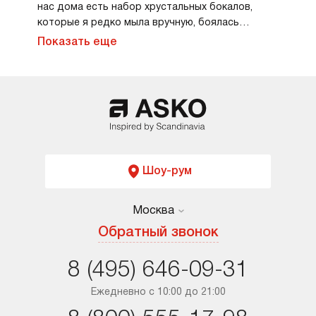
нас дома есть набор хрустальных бокалов,
которые я редко мыла вручную, боялась
поцарапать. Здесь есть отдельная программа
Показать еще
для хрусталя — работает бережно, но хорошо,
бокалы блестят как новые. Для ежедневной
мойки перешла на эко режим. Меньше
электричества тратится, но качество мойки
отличное. Управление понятное до смешного,
все логично и без сложных меню. Плюс фасад
без ручек выглядит хорошо. Теперь у меня
реально появилось больше свободного
Шоу-рум
времени на семью.
Москва
Москва
Обратный звонок
Санкт-Петербург
8 (495) 646-09-31
Краснодар
Ежедневно с 10:00 до 21:00
Ростов-на-Дону