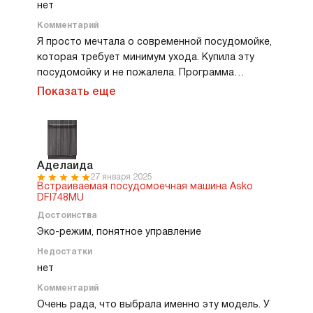
нет
Комментарий
Я просто мечтала о современной посудомойке,
которая требует минимум ухода. Купила эту
посудомойку и не пожалела. Программа
самоочистки — мой любимый режим! Запускаю
Показать еще
раз в неделю, и машина сама промывает себя,
удаляет грязь. Никаких хлопот. Эко режим тоже
порадовал, экономия воды заметная, а
качество мытья остается отличным. Управление
понятное, даже муж быстро освоил. Посуду
Аделаида
27 января 2025
всегда достаю чистую и сухую, даже
Встраиваемая посудомоечная машина Asko
пластиковые детские тарелки не остаются
DFI748MU
мокрыми. Очень удобно!!!
Достоинства
Эко-режим, понятное управление
Недостатки
нет
Комментарий
Очень рада, что выбрала именно эту модель. У