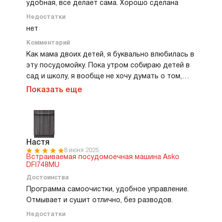
удобная, все делает сама. Хорошо сделана
Недостатки
нет
Комментарий
Как мама двоих детей, я буквально влюбилась в
эту посудомойку. Пока утром собираю детей в
сад и школу, я вообще не хочу думать о том,
сколько моющего средства наливать.
Показать еще
Автоматическая дозировка очень удобная!!!
Загрузила посуду, закрыла дверцу, нажала
кнопку, и машина сама рассчитывает расход.
Посудомойка работает тихо, не мешает
разговорам. Моет отлично, даже при плотной
Настя
8 июня 2025
загрузке все сияет. Мне очень нравится
Встраиваемая посудомоечная машина Asko
продуманный фасад без ручек — дети не
DFI748MU
дергают лишний раз, и кухня выглядит
Достоинства
аккуратно. Прямо ощущается премиум класс в
Программа самоочистки, удобное управление.
каждой мелочи.
Отмывает и сушит отлично, без разводов.
Недостатки