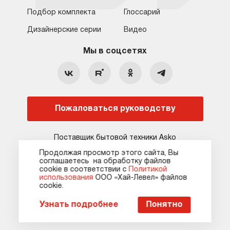
Подбор комплекта
Глоссарий
Обратная связь
Москва
Дизайнерские серии
Видео
Москва
8 (800) 555-17-98
8 (495) 646-09-31
Мы в соцсетях
Санкт-Петербург
Бесплатно для регионов
Ежедневно с 10:00 до 21:00
hello@asko-shop.ru
Краснодар
О компании
Ремонт
Ростов-на-Дону
Пожаловаться руководству
Оплата
Контакты
Доставка
Статьи и акции
Поставщик бытовой техники Asko
Сервисные центры
Кредит и рассрочка
Продолжая просмотр этого сайта, Вы
соглашаетесь на обработку файлов
Гарантия
Карта сайта
сооkie в соответствии с
Политикой
использования
ООО «Хай-Левел» файлов
сооkіе.
Карта сайта
Оферта
Политика конфиденциальности
Пожаловаться руководству
Узнать подробнее
Понятно
© 2010-2026 Официальный сайт asko-shop.ru