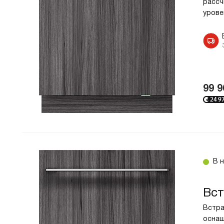
рассч
система сушки и большое количество
16635
Встраиваемая
урове
программ позволяют модели стать
колич
незаменимым помощником на
Загрузка,
Количество
незам
современной кухне. Ключевые
комплектов посуды
программ
14
8
Ключевые пр
преимущества: Super Cleaning System™; 9
Spray™; Адаптивные зоны усиленной
Расход воды, л/
цикл
мойки Power zones.
9,4
99 9
24 9
Код:
2066755
В 
Встраиваемая посудомоечная машина Asko
DFI544H/1 оснащена множеством современных
Вст
систем. 9Spray™ и Super Cleaning System™
Встра
обеспечивают быстрое и эффеквивное
ID товара в Б24
Установка
оснащ
удаление загрязнений. Система