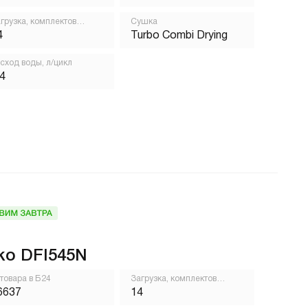
грузка, комплектов
Сушка
осуды
4
Turbo Combi Drying
сход воды, л/цикл
,4
ko DFI545N
 товара в Б24
Загрузка, комплектов
посуды
6637
14