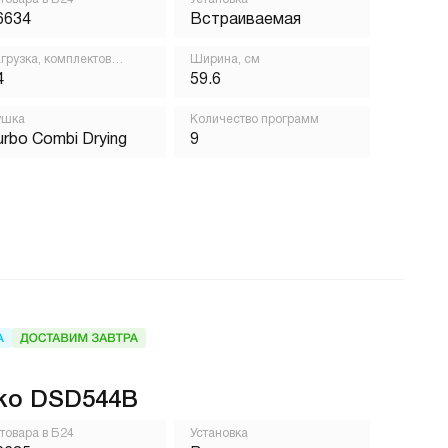
6634
Встраиваемая
грузка, комплектов
Ширина, см
осуды
4
59.6
ушка
Количество программ
urbo Combi Drying
9
ko DSD544B
 товара в Б24
Установка