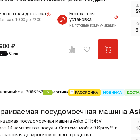
Ши
вая особенность этой модели — функция
5
сивной мойки для удаления самых стойких
Бесплатная доставка
Бесплатная
установка
знений и экономичный режим, оптимизирующий
Завтра с 10:00 до 22:00
Ко
на готовые коммуникации
д воды и электричества. Верхняя корзина
9
йства переставляется по высоте. В не можно
щать посуду нестандартных размеров. Ключевые
900 ₽
а от протечек AquaSafe™ Вмещает
25
₽
в Сплит
 комплектов Программа «Гигиена»
наличии
Код:
2066753
5
4
отзыва
раиваемая посудомоечная машина
As
иваемая посудомоечная машина Asko DFI545V
ID
ет 14 комплектов посуды. Система мойки 9 Spray™ и
1
атическая дозировка моющего средства