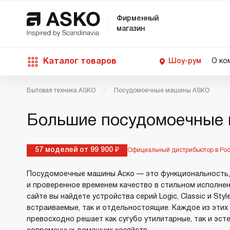
Фирменный
магазин
Каталог товаров
Шоу-рум
О ко
Бытовая техника ASKO
Посудомоечные машины ASKO
П
С
С
Д
Техника для кухни
Большие посудомоечные
п
Ш
О
О
С
Д
В
М
Уход за бельем
57 моделей от 99 900 ₽
Официальный дистрибьютор в Ро
П
Б
П
Посудомоечные машины Аско — это функциональность
Д
и проверенное временем качество в стильном исполнен
Asko Professional
сайте вы найдете устройства серий Logic, Classic и Style
В
Д
встраиваемые, так и отдельностоящие. Каждое из этих
В
превосходно решает как сугубо утилитарные, так и эст
Аксессуары
В