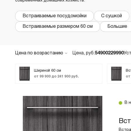
современных домашних хозяйств.
В
в
Встраиваемые посудомойки
С сушкой
Р
Встраиваемые размером 60 см
Большие
Х
О
Д
Цена по возрастанию
Цена, руб:
54900
229990
Ус
В
По популярности
В
Новинки
Шириной 60 см
Вс
М
от 99 900 до 241 900 руб.
от
ТОП лучших
В
Акции и Скидки
Cr
Код:
2066757
В 
Б
Встраиваемая посудомоечная машина Asko
В
DFI544D оснащена системой защиты от
В
Вст
протечек Aqua Safe™. При запуске программы
Встра
«Гигиена» устройство запускает цикл при 70 °C