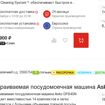
 Cleaning System™ обеспечивают быстрое и
За
вивное удаление загрязнений. Система
п
Бесплатная доставка
24 месяца
1
атического дозирования помогает экономить
Завтра с 10:00 до 22:00
Гарантия производителя
е средство. Сушка Turbo Combi Drying™ удаляет
Ра
 после окончания цикла. Ключевые преимущества:
Бесплатная установка
Евросоюз
9
на готовые коммуникации
Страна производства
 Cleaning System™ Автоматическое дозирование МС
 Combi Drying™
900 ₽
75
₽
в Сплит
наличии
Код:
2066754
5
2
отзыва
раиваемая посудомоечная машина
As
иваемая посудомоечная машина Asko DFI545N
ID
ает вместимостью 14 комплектов и легко
1
ляется с большими объемами грязной посуды.