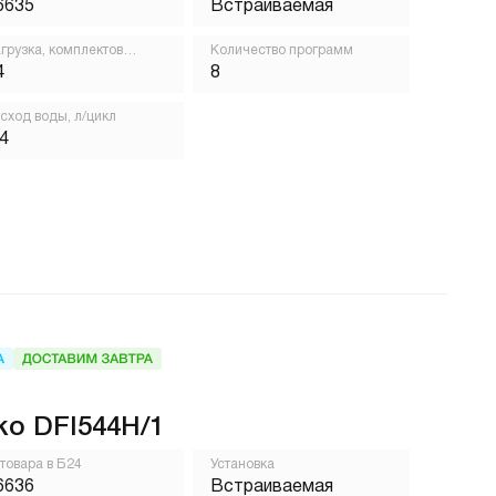
6635
Встраиваемая
грузка, комплектов
Количество программ
осуды
4
8
сход воды, л/цикл
,4
ko DFI544H/1
 товара в Б24
Установка
6636
Встраиваемая