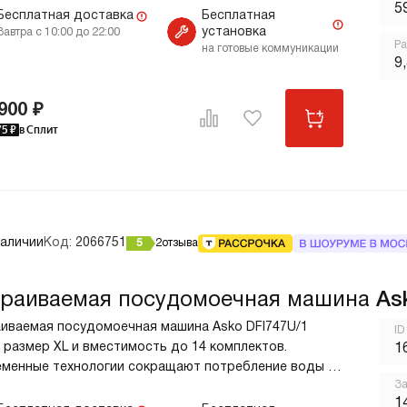
5
ика, детской посуды. Опция Super Cleaning System™
Бесплатная доставка
Бесплатная
установка
ляет от необходимости очистки вручную. Ключевые
Завтра с 10:00 до 22:00
Ра
на готовые коммуникации
ема самоочистки Super Cleaning
9
m™ 14 программ Защита от протечек AquaSafe™
900 ₽
75
₽
в Сплит
наличии
Код:
2066751
5
2
отзыва
раиваемая посудомоечная машина
As
иваемая посудомоечная машина Asko DFI747U/1
ID
 размер XL и вместимость до 14 комплектов.
1
менные технологии сокращают потребление воды и
За
роэнергии. Сушка Turbo Combi Drying справляется с
п
1