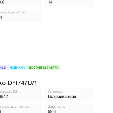
9.6
14
сход воды, л/цикл
,4
ko DFI747U/1
 товара в Б24
Установка
6642
Встраиваемая
грузка, комплектов
Ширина, см
осуды
4
59.6