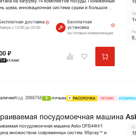
итана на загрузку 14 комплектов посуды. Пониженный
1
нь шума, инновационная система сушки и большое
За
ество программ позволяют модели стать
п
1
енимым помощником на современной кухне.
Бесплатная доставка
Бесплатная
установка
еимущества: Super Cleaning System™; 9
Завтра с 10:00 до 22:00
Ра
на готовые коммуникации
Spray™; Адаптивные зоны усиленной мойки Power zones.
9
00 ₽
75
₽
в Сплит
наличии
Код:
2066755
5
4
отзыва
раиваемая посудомоечная машина
As
иваемая посудомоечная машина Asko DFI544H/1
ID
ена множеством современных систем. 9Spray™ и
1