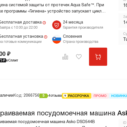
ена системой защиты от протечек Aqua Safe™. При
1
ке программы «Гигиена» устройство запускает цикл
За
0 °C — это отлично подойдет для полной обработки
п
Бесплатная доставка
24 месяца
1
ой посуды, разделочных досок и емкостей для
Завтра с 10:00 до 22:00
Гарантия производителя
товления консерв и закруток. Бесщеточный мотор
С
ается низким электропотреблением и бесшумной
Бесплатная установка
Словения
T
на готовые коммуникации
Страна производства
 Основные преимущества: Aqua Safe™ Программа
 «Гигиена» Бесщеточный мотор
00 ₽
75
₽
в Сплит
наличии
Код:
2066756
5
4
отзыва
раиваемая посудомоечная машина
As
иваемая посудомоечная машина Asko DSD544B
ID