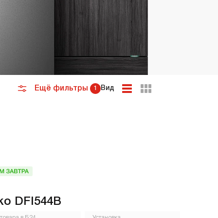
премиум класса
Подогреватели
Ещё фильтры
Вид
1
ko DFI544B
 товара в Б24
Установка