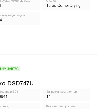
грузка, комплектов
Сушка
осуды
4
Turbo Combi Drying
сход воды, л/цикл
,4
ko DSD747U
 товара в Б24
Загрузка, комплектов
посуды
6641
14
рина, см
Количество программ