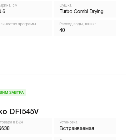
рина, см
Сушка
9.6
Turbo Combi Drying
личество программ
Расход воды, л/цикл
40
ko DFI545V
 товара в Б24
Установка
6638
Встраиваемая