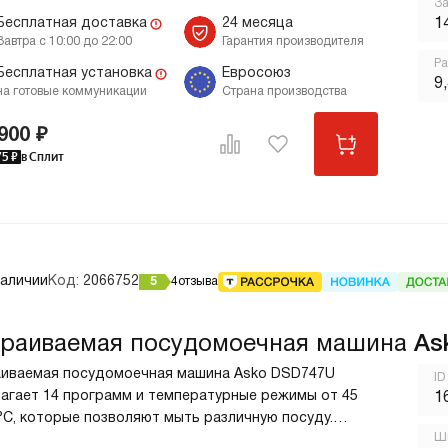
За
тируют качественное избавление от любых
п
Бесплатная доставка
24 месяца
1
знений. На дисплее высокой четкости различимы
Завтра с 10:00 до 22:00
Гарантия производителя
 символы. Ключевые преимущества: WiFi
Ра
ючение 14 комплектов посуды Самоочистка
Бесплатная установка
Евросоюз
9
на готовые коммуникации
Страна производства
900 ₽
75
₽
в Сплит
наличии
Код:
2066752
5
4
отзыва
раиваемая посудомоечная машина
As
иваемая посудомоечная машина Asko DSD747U
ID
агает 14 программ и температурные режимы от 45
1
°C, которые позволяют мыть различную посуду.
Ши
смотрены специальные опции для хрусталя,