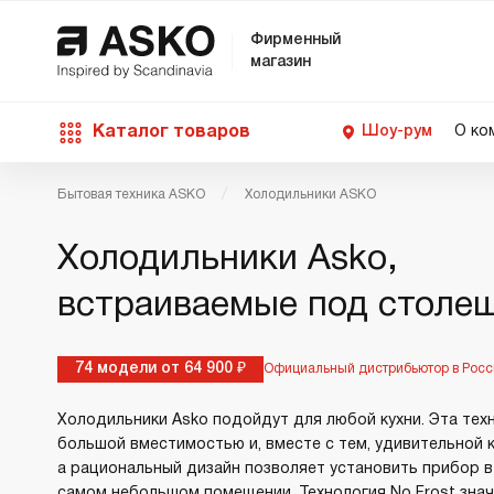
Фирменный
магазин
Каталог товаров
Шоу-рум
О ко
Бытовая техника ASKO
Холодильники ASKO
П
С
С
Д
Техника для кухни
Холодильники Asko,
п
Ш
О
О
С
встраиваемые под столе
Д
В
М
Уход за бельем
П
Б
74 модели от 64 900 ₽
Официальный дистрибьютор в Росс
П
Д
Asko Professional
Холодильники Asko подойдут для любой кухни. Эта тех
В
Д
большой вместимостью и, вместе с тем, удивительной 
В
а рациональный дизайн позволяет установить прибор 
Аксессуары
самом небольшом помещении. Технология No Frost зна
В