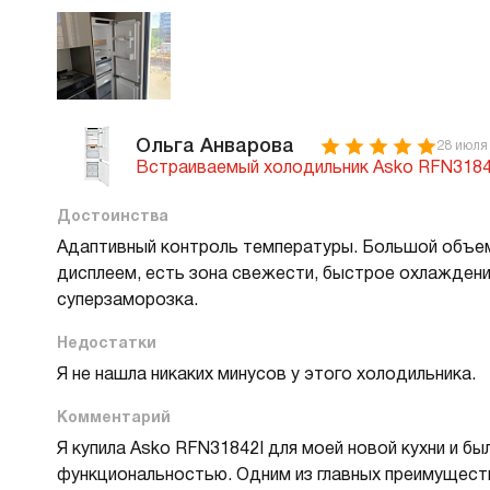
удобные полки на дверце (для яиц
благо
и бутылок) и контейнер MultiBox для
им дольш
сливочного масла, сыра и льда.
охлаж
Специально для овощей и фруктов
стека
создана зона Freshbox. Специальные
чистк
условия создают благоприятный
Ольга Анварова
28 июля
микроклимат, который позволяет
Встраиваемый холодильник Asko RFN3184
им дольше оставаться свежими.
Капельная система охлаждения
Достоинства
достаточно экономична. При ней вода
Адаптивный контроль температуры. Большой объем,
стекает в резервуар и испаряется.
дисплеем, есть зона свежести, быстрое охлаждени
Поэтому гигиеническая чистка требует раз
суперзаморозка.
в год.
Недостатки
Я не нашла никаких минусов у этого холодильника.
Комментарий
Я купила Asko RFN31842I для моей новой кухни и б
функциональностью. Одним из главных преимущест