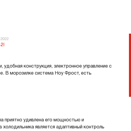
приятный микроклимат, который позволяет
е оставаться свежими. Капельная система
дения достаточно экономична. При ней вода
ет в резервуар и испаряется. Поэтому гигиеническая
а требует раз в год.
 2022
2I
 удобная конструкция, электронное управление с
е. В морозилке система Ноу Фрост, есть
ыла приятно удивлена его мощностью и
в холодильника является адаптивный контроль