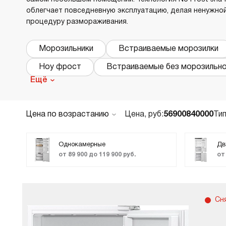
облегчает повседневную эксплуатацию, делая ненужно
В
в
процедуру размораживания.
Р
Морозильники
Встраиваемые морозилки
Х
Ноу фрост
Встраиваемые без морозильн
О
Ещё
Д
В
В
Цена по возрастанию
Цена, руб:
56900
840000
Тип
По популярности
М
Новинки
Однокамерные
Дв
от 89 900 до 119 900 руб.
от
В
ТОП лучших
Cr
Б
Акции и Скидки
В
Код:
429462
Сн
В
Встраиваемый холодильник Asko R2282I
выпускается высотой всего 82 см.