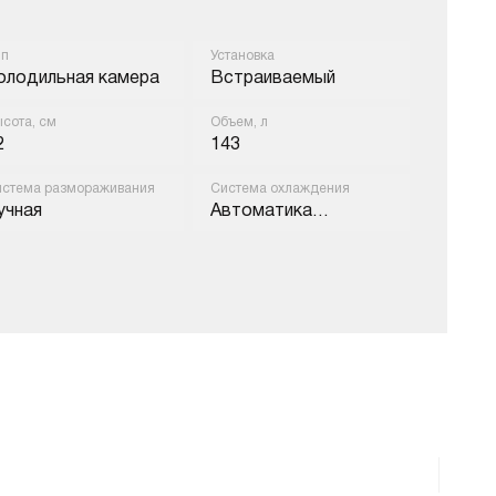
ип
Установка
олодильная камера
Встраиваемый
сота, см
Объем, л
2
143
стема размораживания
Система охлаждения
учная
Автоматика
оттаивания