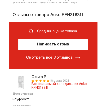
указывается в инструкции и на упаковке товара.
Отзывы о товаре Аско RFN31831I
5
Средняя оценка товара
Написать отзыв
Смотреть все 8 отзывов
Ольга Р.
18 марта 2024
Встраиваемый холодильник Asko
RFN31831I
Достоинства
ноуфрост