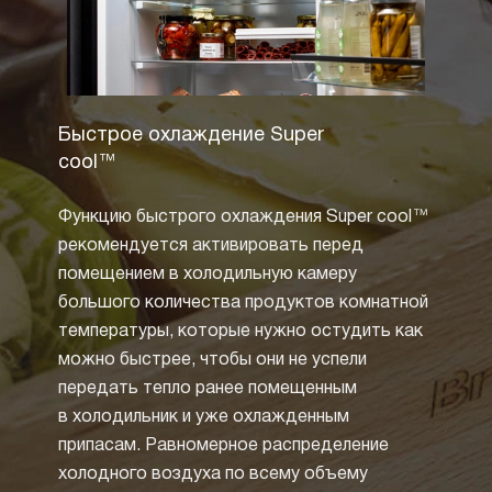
Быстрое охлаждение Super
Полны
cool™
Технол
Функцию быстрого охлаждения Super cool™
извест
рекомендуется активировать перед
зарек
помещением в холодильную камеру
циркул
большого количества продуктов комнатной
воды 
температуры, которые нужно остудить как
холоди
можно быстрее, чтобы они не успели
образ
передать тепло ранее помещенным
от не
в холодильник и уже охлажденным
размо
припасам. Равномерное распределение
Но бо
холодного воздуха по всему объему
техник