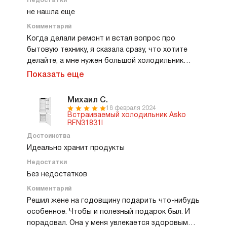
Недостатки
не нашла еще
Комментарий
Когда делали ремонт и встал вопрос про
бытовую технику, я сказала сразу, что хотите
делайте, а мне нужен большой холодильник
ноуфрост. Хватит с меня ручной разморозки,
Показать еще
это же кошмар просто. Выбирали с мужем в
сети по отзывам, компанию посоветовала
Михаил С.
свекровь, она довольно долго пользуется
18 февраля 2024
Встраиваемый холодильник Asko
холодильником этой фирмы, ей нравится.
RFN31831I
Оплатили без проблем на сайте, никаких
Достоинства
пыльных очередей в магазине, никаких
Идеально хранит продукты
назойливых менеджеров. Взяли и купили просто.
Доставка и установка была бесплатной, что
Недостатки
приятно. Все поставили аккуратно, ничего не
Без недостатков
поцарапали, убрали за собой мусор. Теперь я на
Комментарий
него не нарадуюсь. Большой и вместительный,
Решил жене на годовщину подарить что-нибудь
отдельно морозилка, охлаждает быстро и
особенное. Чтобы и полезный подарок был. И
качественно. И конечно ноуфрост, моя любовь,
порадовал. Она у меня увлекается здоровым