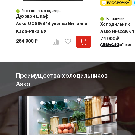
Уточнить у менеджера
Духовой шкаф
В наличии
Asko OCS8687B уценка Витрина
Холодильник
Каса-Рика БУ
Asko RFC286KN
74 900 ₽
264 900 ₽
18725
₽
в Сплит
Преимущества холодильников
Asko