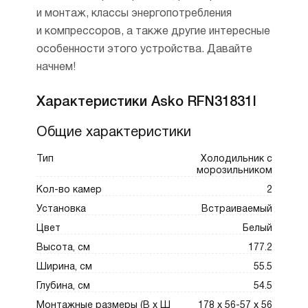
помещённых внутрь. Аналогичным
и монтаж, классы энергопотребления
образом действует и опция
и компрессоров, а также другие интересные
суперзаморозки FastFreeze
особенности этого устройства. Давайте
в морозильнике.
начнем!
Характеристики Asko RFN31831I
Общие характеристики
Тип
Холодильник с
морозильником
Кол-во камер
2
Установка
Встраиваемый
Цвет
Белый
Высота, см
177.2
Ширина, см
55.5
Глубина, см
54.5
Монтажные размеры (В х Ш
178 х 56-57 х 56