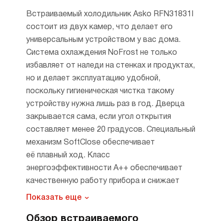
Встраиваемый холодильник Asko RFN31831I
состоит из двух камер, что делает его
универсальным устройством у вас дома.
Система охлаждения NoFrost не только
избавляет от наледи на стенках и продуктах,
но и делает эксплуатацию удобной,
поскольку гигиеническая чистка такому
устройству нужна лишь раз в год. Дверца
закрывается сама, если угол открытия
составляет менее 20 градусов. Специальный
механизм SoftClose обеспечивает
её плавный ход. Класс
энергоэффективности A++ обеспечивает
качественную работу прибора и снижает
расход электричества на 40–45%
Показать еще
по сравнению с классом В. При открытии
Обзор встраиваемого
Особенности
дверцы или повышении температуры внутри,