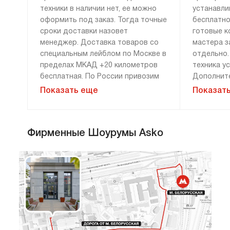
техники в наличии нет, ее можно
устанавли
оформить под заказ. Тогда точные
бесплатно
сроки доставки назовет
готовые к
менеджер. Доставка товаров со
мастера з
специальным лейблом по Москве в
отдельно.
пределах МКАД +20 километров
техника у
бесплатная. По России привозим
Дополните
технику бесплатно, если сумма
демонтажу
Показать еще
Показат
заказа составляет 100 000 рублей
монтажу н
и более. Доставка за 0 рублей
оплачива
возможна только при 100%
расценки 
Фирменные Шоурумы Asko
предоплате. Дополнительные
менеджера
условия уточняйте у менеджера.
«Сервис».
гарантию 
и материа
Мы привозим технику к двери или к
прихожей. Перенос до места
установки оплачивается отдельно.
Стандартн
Чтобы при приемке техники не
в себя: сн
возникло сложностей, помните:
транспорт
сотрудники компании не могут
разблокир