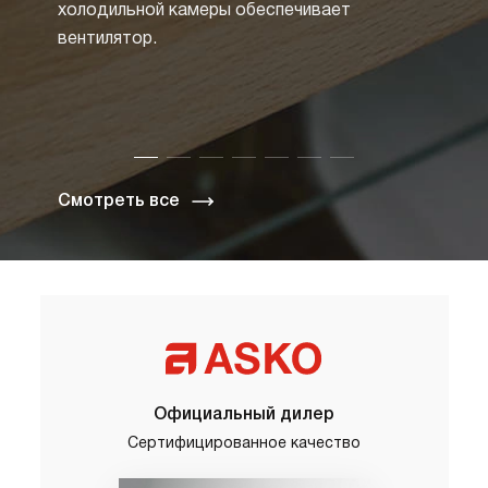
холодильной камеры обеспечивает
систе
вентилятор.
Специ
и зас
циркул
таким 
Смотреть все
Официальный дилер
Сертифицированное качество