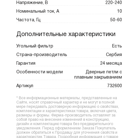
Напряжение, В
220-240
Номинальный ток, А
10
Частота, Гц
50-60
Дополнительные характеристики
Угольный фильтр
Есть
Страна-производитель
Сербия
Гарантия
24 месяца
Особенности модели
Дверные петли с
плавным закрыванием
Артикул
732600
* Все информационные материалы, представленные на
Сайте, носят справочный характер и не могут в полной
мере передавать достоверную информацию о свойствах,
комплектации и характеристиках товара, включая цвета,
размеры и формы. Фирма-производитель оставляет за
собой право на внесение изменений в конструкцию,
дизайн и комплектацию товара без предварительного
уведомления. Перед оформлением Заказа Покупатель
должен обратиться к Продавцу для уточнения свойств и
характеристик Товара. Подробная информация о товаре