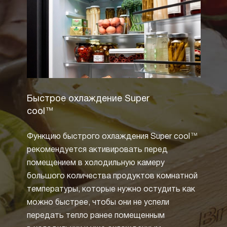
Быстрое охлаждение Super
Полны
cool™
Технол
Функцию быстрого охлаждения Super cool™
извест
рекомендуется активировать перед
зарек
помещением в холодильную камеру
циркул
большого количества продуктов комнатной
воды 
температуры, которые нужно остудить как
холоди
можно быстрее, чтобы они не успели
образ
передать тепло ранее помещенным
от не