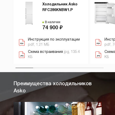
Холодильник Asko
RFC286KNBW1.P
В наличии
74 900 ₽
Инструкция по эксплуатации
Инстр
pdf, 1.21 МБ
pdf, 7
Схема встраивания
jpg, 135.4
Схема
КБ
КБ
Преимущества холодильников
Asko