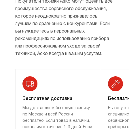
и представить себе не могли. И хотя лучшие
Покупатели техники Asko могут оценить все
бренды на рынке бытовой техники тоже
преимущества сервисного обслуживания,
делают, например, систему адаптивного
которое неоднократно признавалось
регулирования температур, Asko есть чем
лучшим по сравнению с конкурентами. Если
удивить потребителя.
вы нуждаетесь в персональных
рекомендациях по использованию прибора
Конвертируемая камера выглядит
или профессиональном уходе за своей
в точности как морозильник, но на деле все
техникой, Аско всегда к вашим услугам.
намного интереснее. В зависимости
от ваших нужд это отделение за два часа
превращается из морозильника
в дополнительный холодильник и обратно.
Так что если вам то срочно необходима
морозильная камера, то месяцами вовсе
Бесплатная доставка
Бесплатн
не нужна, эта модель будет для вас
Мы доставляем бытовую технику
Бытовую т
идеальным вариантом.
по Москве и всей России
специалис
бесплатно. Если товар в наличии,
сервисног
привозим в течение 1-3 дней. Если
приборы с