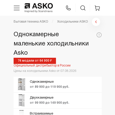
Фильтр холодильники
Бытовая техника ASKO
Холодильники ASKO
WhatsApp
Сравнение
Избранное
Цена по возрастанию
Однокамерные
По популярности
Цена,
маленькие холодильники
Техника для кухни
56900
840000
Тип:
Уст
1
руб:
Новинки
Asko
Ещё фильтры
Вид
3
ТОП лучших
Уход за бельем
Винный шкаф
74 модели от 64 900 ₽
Официальный дистрибьютор в России
Морозильный ш
Акции и Скидки
Цены на холодильники Asko от 07.08.2026
Asko Professional
Холодильная ка
Однокамерные
Холодильник с
от 89 900 до 119 900 руб.
морозильником
Аксессуары
Двухкамерные
от 99 900 до 149 900 руб.
Шоу-рум
Встраиваемые