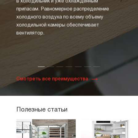
в холодильник и уже охлажденным
размо
припасам. Равномерное распределение
Но бо
холодного воздуха по всему объему
техник
холодильной камеры обеспечивает
систе
вентилятор.
Специ
и зас
циркул
таким 
Смотреть все преимущества
Полезные статьи