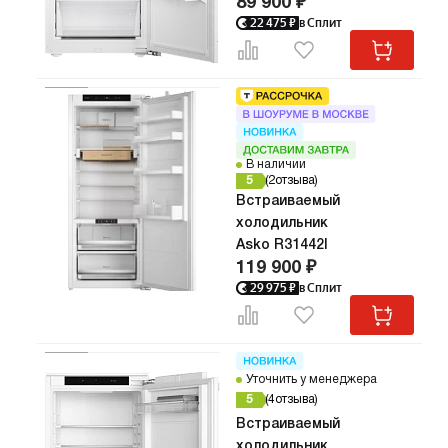
89 900 ₽
22 475
₽
в Сплит
В наличии
5
2
отзыва
Встраиваемый
холодильник
Asko R31442I
119 900 ₽
29 975
₽
в Сплит
Уточнить у менеджера
5
4
отзыва
Встраиваемый
холодильник