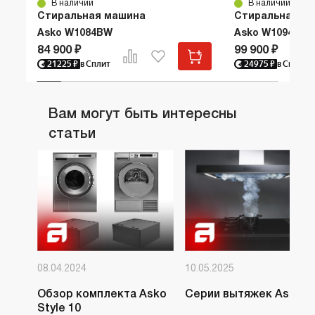
В наличии
В наличии
Стиральная машина
Стиральная м
Asko W1084BW
Asko W1094W
84 900 ₽
99 900 ₽
21225
₽
в Сплит
24975
₽
в Сплит
Вам могут быть интересны
статьи
08.04.2024
10.05.2025
Обзор комплекта Asko
Серии вытяжек Asko
Style 10