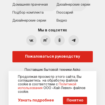
Домашняя прачечная
Дизайнерские серии
Подбор комплекта
Глоссарий
Обратная связь
Москва
Дизайнерские серии
Видео
Москва
8 (800) 555-17-98
8 (495) 646-09-31
Мы в соцсетях
Санкт-Петербург
Бесплатно для регионов
Ежедневно с 10:00 до 21:00
hello@asko-shop.ru
Краснодар
О компании
Ремонт
Ростов-на-Дону
Пожаловаться руководству
Оплата
Контакты
Доставка
Статьи и акции
Поставщик бытовой техники Asko
Сервисные центры
Кредит и рассрочка
Продолжая просмотр этого сайта, Вы
соглашаетесь на обработку файлов
Гарантия
Карта сайта
сооkie в соответствии с
Политикой
использования
ООО «Хай-Левел» файлов
сооkіе.
Карта сайта
Оферта
Политика конфиденциальности
Пожаловаться руководству
Узнать подробнее
Понятно
© 2010-2026 Официальный сайт asko-shop.ru