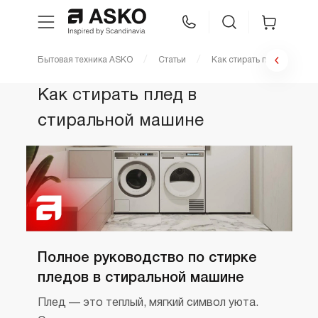
Бытовая техника ASKO
Статьи
Как стирать плед в стир
WhatsApp
Сравнение
Избранное
Как стирать плед в
стиральной машине
Техника для кухни
Уход за бельем
Asko Professional
Аксессуары
Полное руководство по стирке
пледов в стиральной машине
Шоу-рум
Плед — это теплый, мягкий символ уюта.