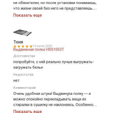
не обязателен, но после установки понимаешь,
что жизни своей без него не представляешь.
Можно спокойно раскладывать вещи, не
Показать еще
торопясь и не напрягая спину. Особенно отмечу
отличные направляющие, ходят мягко, без
рывков, и ощущаются очень надежными. Полка
прочная, выдерживает хороший вес, и при этом
в сложенном виде остается удивительно
Тоня
19 июля 2025
компактной — как будто и нет ничего лишнего.
Выдвижная полка HSS1053T
Дизайн тоже радует. Строгий, современный,
Достоинства
идеально сочетается с другой техникой Аско.
попробуйте, с ней реально лучше выгружать-
загружать белье
Недостатки
нет
Комментарий
Очень удобная штука! Выдвинула полку — и
можно спокойно перекладывать вещи из
стиралки в сушилку не наклоняясь. Особенно
порадовала прочность конструкции. Я
Показать еще