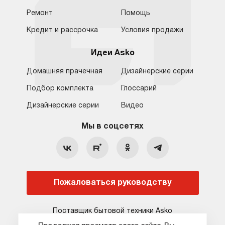
Ремонт
Помощь
Кредит и рассрочка
Условия продажи
Идеи Asko
Домашняя прачечная
Дизайнерские серии
Подбор комплекта
Глоссарий
Обратная связь
Москва
Дизайнерские серии
Видео
Москва
8 (800) 555-17-98
8 (495) 646-09-31
Мы в соцсетях
Санкт-Петербург
Бесплатно для регионов
Ежедневно с 10:00 до 21:00
hello@asko-shop.ru
Краснодар
О компании
Ремонт
Ростов-на-Дону
Пожаловаться руководству
Оплата
Контакты
Доставка
Статьи и акции
Поставщик бытовой техники Asko
Сервисные центры
Кредит и рассрочка