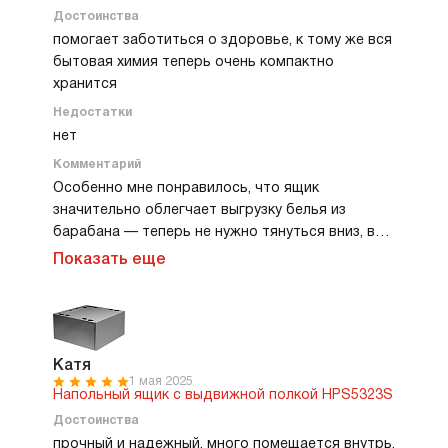
Достоинства
помогает заботиться о здоровье, к тому же вся
бытовая химия теперь очень компактно
хранится
Недостатки
нет
Комментарий
Особенно мне понравилось, что ящик
значительно облегчает выгрузку белья из
барабана — теперь не нужно тянуться вниз, все
расположено на комфортной высоте. Я стала
Показать еще
меньше напрягать спину, что в моем возрасте
уже крайне важно. Прочность конструкции
чувствуется сразу, ящик выдерживает тяжелую
технику. Кроме того, внутри оказалось много
места для хранения бытовой химии — я даже не
Катя
1 мая 2025
ожидала такой вместительности. Дизайн очень
Напольный ящик с выдвижной полкой HPS5323S
лаконичный и аккуратный, ничего лишнего.
Достоинства
Теперь стирка стала гораздо комфортнее, и я
прочный и надежный, много помещается внутрь,