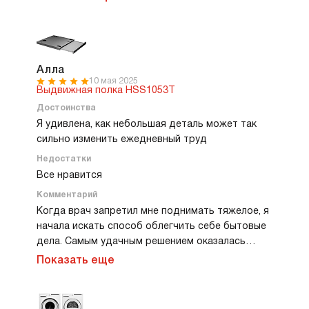
переживала, выдержит ли она тяжелые
полотенца или постельное белье, но она
уверенно держит вес, ничего не прогибается.
Направляющие работают плавно, выезжают
мягко, будто в премиальных мебельных
Алла
10 мая 2025
системах. В сложенном виде полка совсем не
Выдвижная полка HSS1053T
занимает места, словно это просто часть
Достоинства
корпуса техники. Смотрится аккуратно и
Я удивлена, как небольшая деталь может так
гармонично, будто она изначально входила в
сильно изменить ежедневный труд
комплект.
Недостатки
Все нравится
Комментарий
Когда врач запретил мне поднимать тяжелое, я
начала искать способ облегчить себе бытовые
дела. Самым удачным решением оказалась
выдвижная полка для белья Asko. Монтаж был
Показать еще
простым. Мастер легко установил ее между
стиральной машиной и сушилкой. Полка
компактно складывается, почти не заметна,