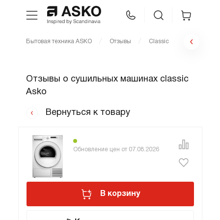
Бытовая техника ASKO
Отзывы
Classic
WhatsApp
Сравнение
Избранное
Отзывы о сушильных машинах classic
Техника для кухни
Asko
Уход за бельем
Вернуться к товару
Asko Professional
Обновление цен от 07.08.2026
Аксессуары
В корзину
Шоу-рум