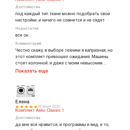
зимние одеяла. Сигнал окончания программы
Достоинства
ненавязчивый.
под каждый тип ткани можно подобрать свои
настройки, и ничего не сомнется и не сядет
Недостатки
все ок
Комментарий
Честно скажу, в выборе техники я капризная, но
этот комплект превзошел ожидания. Машины
стоят колонной, и даже с моим невысоким
ростом пользоваться ими удобно. Особенно
Показать еще
нравится гибкость настроек. Выбираю
температуру стирки под каждый тип ткани, и
вещи после цикла выглядят как новые. Очень
выручает экспресс-сушка — когда срочно
нужны готовые вещи. Барабан вместительный,
Елена
28 июня 2025
загрузка проходит быстро. Сигнал завершения
Комплект Asko Classic 1
программы приятный, негромкий, но услышать
Достоинства
легко. И, конечно, техника смотрится как объект
да мне все нравится, и программы и вид, и то,
современного дизайна, очень красивая.