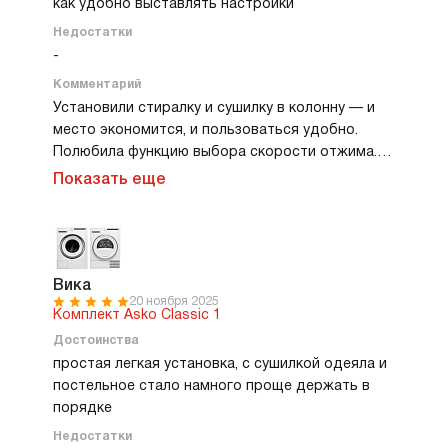
как удобно выставлять настройки
Недостатки
-
Комментарий
Установили стиралку и сушилку в колонну — и
место экономится, и пользоваться удобно.
Полюбила функцию выбора скорости отжима.
Для тонких вещей ставлю минимум, а для
Показать еще
полотенец — максимум, и результат всегда
идеальный. Барабан просто огромный, легко
загружаю все грязное белье после поездок в
отпуск. Сушильная машина порадовала
отдельной программой для постельного белья.
Вика
20 ноября 2025
Экран информативный, все читается быстро. А
Комплект Asko Classic 1
какой красивый дизайн! Металл и стекло
Достоинства
выглядят дорого.
простая легкая установка, с сушилкой одеяла и
постельное стало намного проще держать в
порядке
Недостатки