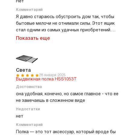
Нет
Комментарий
Я давно стараюсь обустроить дом так, чтобы
бытовые мелочи не отнимали силы. Этот ящик
стал одним из самых удачных приобретений.
Установили его прямо под стиральную машину,
Показать еще
и это сразу изменило весь процесс стирки.
Теперь барабан находится выше, и мне не нужно
наклоняться так низко, как раньше. Спина
сказала «спасибо» уже на следующий день. Сам
ящик прочный, уверенно выдерживает нагрузку
Света
28 января 2025
и стоит как влитой. А еще он очень лаконично
Выдвижная полка HSS1053T
выглядит — будто продолжение стиралки, а не
Достоинства
отдельно купленный аксессуар.
она удобная, конечно, но самое главное - что ее
не замечаешь в сложенном виде
Недостатки
нет
Комментарий
Полка — это тот аксессуар, который вроде бы