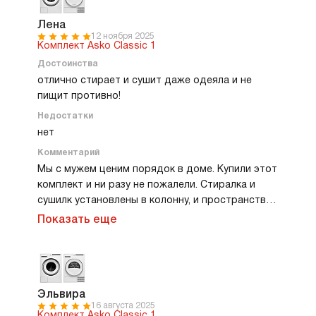
пока не нужна, и это меня прямо покорило. Но
главное — выгружать белье стало невероятно
Лена
12 ноября 2025
удобно. Теперь мне не приходится держать
Комплект Asko Classic 1
тяжелую влажную одежду на руках. Просто
Достоинства
выдвигаю полку и раскладываю все прямо на
отлично стирает и сушит даже одеяла и не
ней. Это мелочь, которая значительно
пищит противно!
облегчила мою жизнь.
Недостатки
нет
Комментарий
Мы с мужем ценим порядок в доме. Купили этот
комплект и ни разу не пожалели. Стиралка и
сушилк установлены в колонну, и пространства
в ванной стало намного больше. Сушилка
Показать еще
особенно радует программой для постельного
белья — достаю идеально высушенные
наволочки и пододеяльники, без складок и
влажных углов. Стиралка позволяет детально
выбрать температуру и скорость отжима.
Эльвира
16 августа 2025
Барабан большой, помещаются даже наши
Комплект Asko Classic 1