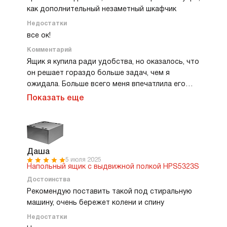
ничуть не жалею о покупке.
как дополнительный незаметный шкафчик
Недостатки
все ок!
Комментарий
Ящик я купила ради удобства, но оказалось, что
он решает гораздо больше задач, чем я
ожидала. Больше всего меня впечатлила его
вместительная выдвижная полка, на которой
Показать еще
удобно размещать всю бытовую химию —
порошки, кондиционеры, отбеливатели. Все под
рукой, ничего не валяется по полкам в ванной.
Сама стиралка теперь стоит выше, и это
невероятно облегчает жизнь. Я перестала
Даша
5 июля 2025
уставать от привычных дел. Прочность ящика
Напольный ящик с выдвижной полкой HPS5323S
ощущается сразу, Конструкция надежная,
Достоинства
устойчивая, ничего не шатается. Дизайн очень
Рекомендую поставить такой под стиральную
спокойный, минималистичный — идеально
машину, очень бережет колени и спину
вписался в интерьер ванной.
Недостатки