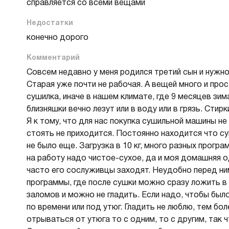
справляется со всеми вещами
Недостатки
конечно дорого
Комментарий
Совсем недавно у меня родился третий сын и нужн
Старая уже почти не рабочая. А вещей много и прос
сушилка, иначе в нашем климате, где 9 месяцев зим
близняшки вечно лезут или в воду или в грязь. Стир
Я к тому, что для нас покупка сушильной машины не
стоять не приходится. Постоянно находится что су
не было еще. Загрузка в 10 кг, много разных прогр
на работу надо чистое-сухое, да и моя домашняя о
часто его сослуживцы заходят. Неудобно перед ни
программы, где после сушки можно сразу ложить в
заломов и можно не гладить. Если надо, чтобы был
по времени или под утюг. Гладить не люблю, тем бо
отрываться от утюга то с одним, то с другим, так 