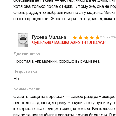
обеспыливает ткань — честно, никогда не думал, ч
хотя она только после стирки. К тому же, она не 
Очень рады, что выбрали именно эту модель. Элект
на сто процентов. Жена говорит, что даже деликатн
Гусева Милана
27 мая 20
Сушильная машина Asko T410HD.W.P
Достоинства
Простая в управлении, хорошо высушивает.
Недостатки
Нет.
Комментарий
Сушить вещи на веревках — самое раздражающее, 
свободные деньги, я сразу же купила эту сушилку 
которые только существуют, кажется. Бесконечно 
или подешевле (были варианты других брендов). В 