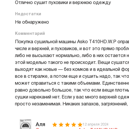
Отлично сушит пуховики и верхнюю одежду
В
в
Недостатки
Р
Не обнаружено
Комментарий
Х
Покупка сушильной машины Asko T410HD.W.P оправ
О
числе и верхней, и пуховиков, и вот это прямо про
Д
либо не высыхают нормально, либо в них остается 
В
этой моделью такого не происходит. Вещи сушатся а
В
выходят как новые — без комков и в идеальной фор
М
все в стиралке, а потом еще и сушить надо, так чт
может справиться с такими объемами. Единственн
В
равно довольно большое, так что если вещи плотны
Cr
сушки нареканий нет. Если у вас много верхней оде
Б
просто незаменимая. Никаких запахов, загрязнений,
В
В
Аля
12 апреля 2024