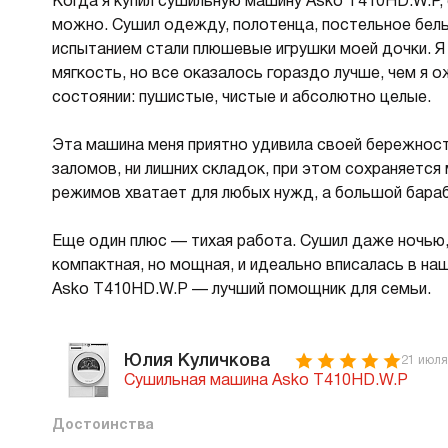
Когда я купил сушильную машину Asko T410HD.W.P, 
можно. Сушил одежду, полотенца, постельное бель
испытанием стали плюшевые игрушки моей дочки. Я
мягкость, но все оказалось гораздо лучше, чем я 
состоянии: пушистые, чистые и абсолютно целые.
Эта машина меня приятно удивила своей бережност
заломов, ни лишних складок, при этом сохраняется 
режимов хватает для любых нужд, а большой бараб
Еще один плюс — тихая работа. Сушил даже ночью, 
компактная, но мощная, и идеально вписалась в на
Asko T410HD.W.P — лучший помощник для семьи.
Юлия Куличкова
21 июля
Сушильная машина Asko T410HD.W.P
Достоинства