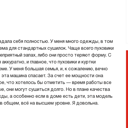
страиваемые с отводом в
Итальянские
ентиляцию
азмером 120 см
олодильники
Винные шкафы
дала себя полностью. У меня много одежды, в том
днокамерные
блема для стандартных сушилок. Чаще всего пуховики
вухкамерные
неприятный запах, либо они просто теряют форму. С
страиваемые
ккуратно, и главное, что пуховики и куртки
инные шкафы
ме. У меня большая семья, и, к сожалению, вечно
орозильники
о эта машина спасает. За счет ее мощности она
ое, что хотелось бы отметить — время работы все
акууматоры
е, они могут сушиться долго. Но в плане качества
aft
жды, а особенно если в доме есть дети, эта модель
ытовые вакууматоры
 в общем, всё на высшем уровне. Я довольна.
страиваемые вакууматоры
акууматоры Elements