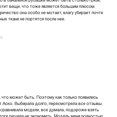
то в банальной рубашке может быть столько грязи,
портит вещи, что тоже является большим плюсом.
ричество она особо не мотает, влагу убирает почти
ые ткани не портятся после нее.
23
что может быть. Поэтому как только появились
от Аско. Выбирала долго, пересмотрела все отзывы,
сравнивала модели, все думала, подороже взять
итоге решила не экономить. Модель меня полностью