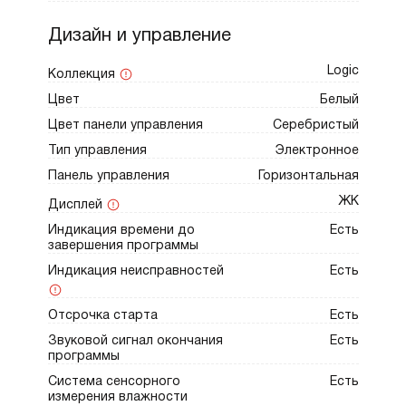
стиральной машиной. Все необходимое для
Дизайн и управление
этого входит в комплект. Модель
экономична и относится к классу
Logic
Коллекция
энергопотребления А++. Класс сушки А
Цвет
Белый
означает, что после окончания цикла
Цвет панели управления
Серебристый
в вещах останется не более 10% влаги.
Тип управления
Электронное
Панель управления
Горизонтальная
ЖК
Дисплей
Ключевые преимущества:
Индикация времени до
Есть
завершения программы
Система сушки Butterfly Drying™
Индикация неисправностей
Есть
Тепловой насос
Отсрочка старта
Есть
Индукционный мотор
Звуковой сигнал окончания
Есть
программы
Система сенсорного
Есть
измерения влажности