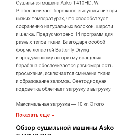
Сушильная машина Asko T410HD. W.
P обеспечивает бережное высушивание при
низких температурах, что способствует
сохранению натуральных волокон, шерсти
и шелка. Предусмотрено 14 программ для
разных типов ткани. Благодаря особой
форме лопастей Butterfly Drying
и продуманному алгоритму вращения
барабана обеспечивается равномерность
просыхания, исключается сминание ткани
и образование заломов. Светодиодная
подсветка облегчает загрузку и выгрузку.
Максимальная загрузка — 10 кг. Этого
достаточно для семьи с детьми. Управление
Показать еще
электронное. Панель располагается
Обзор сушильной машины Asko
спереди. На экране отображается