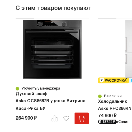
С этим товаром покупают
Уточнить у менеджера
Духовой шкаф
В наличии
Asko OCS8687B уценка Витрина
Холодильник
Каса-Рика БУ
Asko RFC286KN
74 900 ₽
264 900 ₽
18725
₽
в Сплит