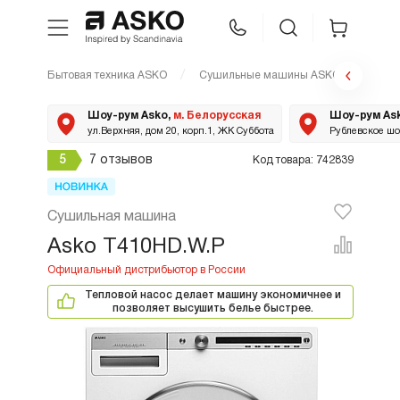
Бытовая техника ASKO
Сушильные машины ASKO
T410
WhatsApp
Сравнение
Избранное
Шоу-рум Asko,
м. Белорусская
Шоу-рум As
ул.Верхняя, дом 20, корп.1, ЖК Суббота
Рублевское шос
Техника для кухни
5
7 отзывов
Код товара: 742839
Уход за бельем
Сушильная машина
Asko T410HD.W.P
Asko Professional
Тепловой насос делает машину экономичнее и
Аксессуары
позволяет высушить белье быстрее.
Шоу-рум