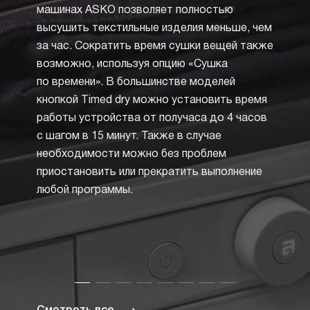
Сушка
машинах ASKO позволяет полностью
обесп
высушить текстильные изделия меньше, чем
из дел
за час. Сократить время сушки вещей также
машин
возможно, используя опцию «Сушка
запрещ
по времени». В большинстве моделей
произв
кнопкой Timed dry можно установить время
но пр
работы устройства от получаса до 4 часов
значок
с шагом в 15 минут. Также в случае
в квад
необходимости можно без проблем
Опция
приостановить или прекратить выполнение
в суш
любой программы.
нажати