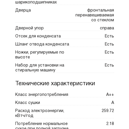
шарикоподшипниках
Дверца
фронтальная
перенавешиваемая
со стеклом
Дверной упор
справа
Отсек для конденсата
Есть
Шланг отвода конденсата
Есть
Ножки, регулируемые по
Есть
высоте
Набор для установки на
Есть
стиральную машину
Технические характеристики
Класс энергопотребления
A++
Класс сушки
A
Расход электроэнергии,
259.72
кВтч/год
Потребление нормальное
2.18
сухое при полной загрузке,