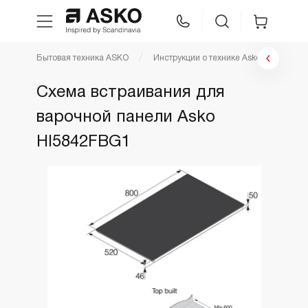
Бытовая техника ASKO
Инструкции о технике Asko
Инстр
WhatsApp
Сравнение
Избранное
Схема встраивания для
варочной панели Asko
Техника для кухни
HI5842FBG1
Уход за бельем
Asko Professional
Аксессуары
Шоу-рум