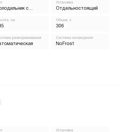
ип
Установка
олодильник с
Отдельностоящий
орозильником
сота, см
Объем, л
85
306
стема размораживания
Система охлаждения
втоматическая
NoFrost
ип
Установка