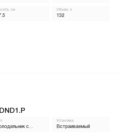
сота, см
Объем, л
7.5
132
DND1.P
ип
Установка
олодильник с
Встраиваемый
орозильником