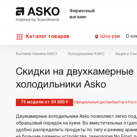
Фирменный
магазин
Каталог товаров
Шоу-рум
О ко
Бытовая техника ASKO
Холодильники ASKO
Акции и Ск
П
С
С
Д
Техника для кухни
Скидки на двухкамерные
п
Ш
О
О
С
холодильники Asko
Д
В
М
Уход за бельем
П
Б
74 модели от 64 900 ₽
Официальный дистрибьютор в Росс
П
Д
Asko Professional
Двухкамерные холодильники Asko позволяют легко по
В
Д
образцовый порядок на кухне. Во вместительных отде
В
удобно распределить продукты по типу и режиму хран
Аксессуары
на большие размеры устройства, технология No Frost д
В