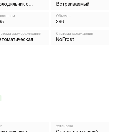
олодильник с
Встраиваемый
орозильником
сота, см
Объем, л
85
396
стема размораживания
Система охлаждения
втоматическая
NoFrost
ип
Установка