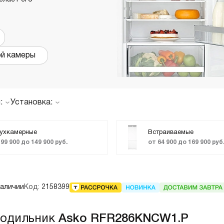
страиваемые с отводом в
Итальянские
ентиляцию
азмером 120 см
ой камеры
олодильники
Винные шкафы
днокамерные
вухкамерные
страиваемые
:
Установка:
инные шкафы
орозильники
Винный шкаф
Встраиваемый
ухкамерные
Встраиваемые
 99 900 до 149 900 руб.
от 64 900 до 169 900 руб
Морозильный шкаф
Отдельностоящий
акууматоры
Холодильная камера
aft
Холодильник с
морозильником
ытовые вакууматоры
наличии
Код:
2158399
страиваемые вакууматоры
акууматоры Elements
лодильник
Asko RFR286KNCW1.P