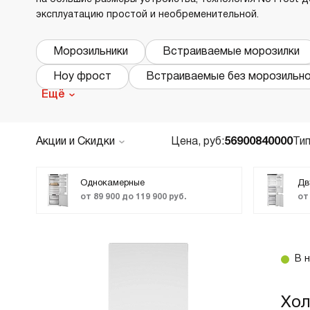
эксплуатацию простой и необременительной.
В
в
Р
Морозильники
Встраиваемые морозилки
Ноу фрост
Встраиваемые без морозильн
Х
Ещё
О
Д
В
Акции и Скидки
Цена, руб:
56900
840000
Тип
По популярности
В
М
Цена по возрастанию
Однокамерные
Дв
от 89 900 до 119 900 руб.
от
Новинки
В
Cr
ТОП лучших
Б
Код:
2158399
В 
В
ASKO RBC597SND1 — это просторный и
В
технологичный холодильник шириной 59,5 см
Хо
для тех, кто ценит качество хранения и