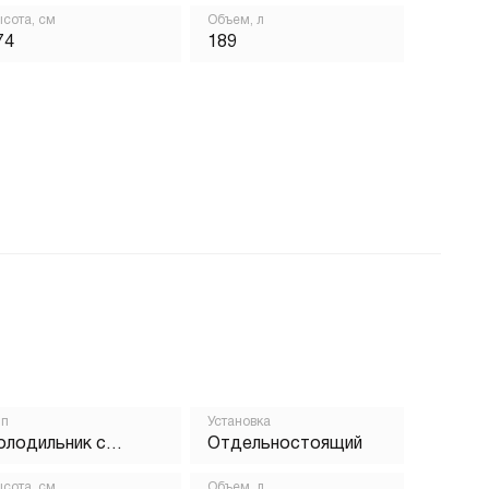
сота, см
Объем, л
74
189
ип
Установка
олодильник с
Отдельностоящий
орозильником
сота, см
Объем, л