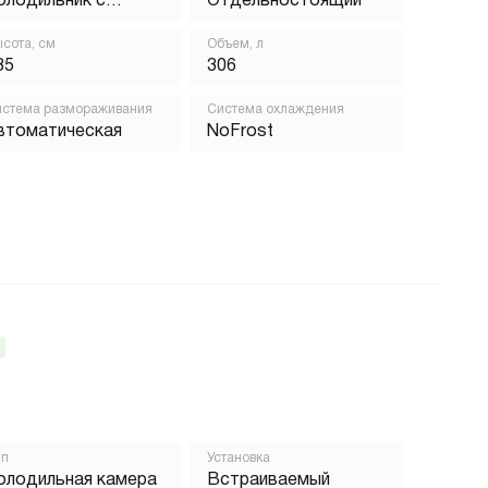
олодильник с
Отдельностоящий
орозильником
сота, см
Объем, л
85
306
стема размораживания
Система охлаждения
втоматическая
NoFrost
ип
Установка
олодильная камера
Встраиваемый