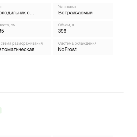
ип
Установка
олодильник с
Встраиваемый
орозильником
сота, см
Объем, л
85
396
стема размораживания
Система охлаждения
втоматическая
NoFrost