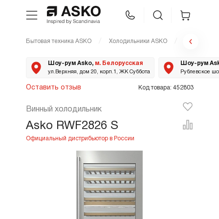
Бытовая техника ASKO
Холодильники ASKO
RWF2826 S
WhatsApp
Сравнение
Избранное
Шоу-рум Asko,
м. Белорусская
Шоу-рум As
ул.Верхняя, дом 20, корп.1, ЖК Суббота
Рублевское шос
Техника для кухни
Оставить отзыв
Код товара: 452803
Винный холодильник
Уход за бельем
Asko RWF2826 S
Asko Professional
Аксессуары
Шоу-рум