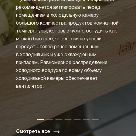
извест
рекомендуется активировать перед
зарек
помещением в холодильную камеру
циркул
большого количества продуктов комнатной
воды 
температуры, которые нужно остудить как
холоди
можно быстрее, чтобы они не успели
образ
передать тепло ранее помещенным
от не
в холодильник и уже охлажденным
размо
припасам. Равномерное распределение
Но бо
холодного воздуха по всему объему
техник
холодильной камеры обеспечивает
систе
вентилятор.
Специ
и зас
циркул
таким 
Смотреть все