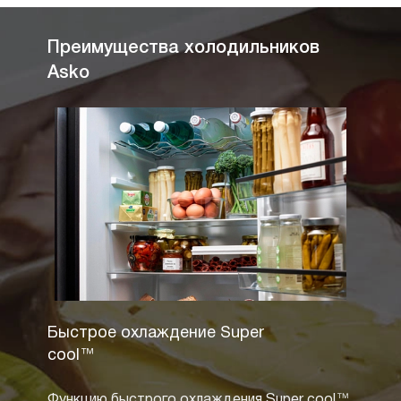
Преимущества холодильников
Asko
Быстрое охлаждение Super
Полны
cool™
Технол
Функцию быстрого охлаждения Super cool™