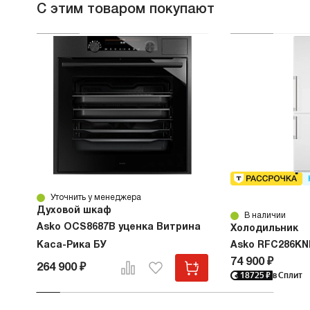
С этим товаром покупают
Уточнить у менеджера
Духовой шкаф
В наличии
Asko OCS8687B уценка Витрина
Холодильник
Каса-Рика БУ
Asko RFC286KN
74 900 ₽
264 900 ₽
18725
₽
в Сплит