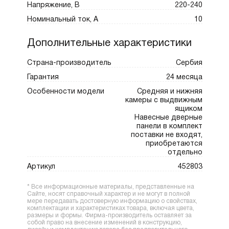
Напряжение, В
220-240
Номинальный ток, А
10
Дополнительные характеристики
Страна-производитель
Сербия
Гарантия
24 месяца
Особенности модели
Средняя и нижняя
камеры с выдвижным
ящиком
Навесные дверные
панели в комплект
поставки не входят,
приобретаются
отдельно
Артикул
452803
* Все информационные материалы, представленные на
Сайте, носят справочный характер и не могут в полной
мере передавать достоверную информацию о свойствах,
комплектации и характеристиках товара, включая цвета,
размеры и формы. Фирма-производитель оставляет за
собой право на внесение изменений в конструкцию,