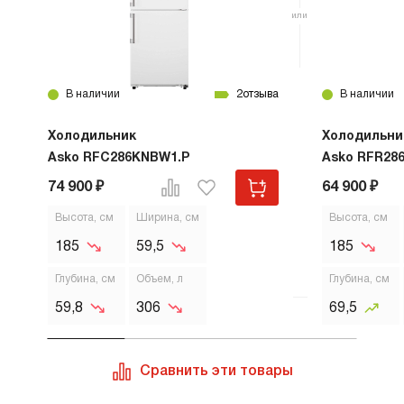
В наличии
2
отзыва
В наличии
Холодильник
Холодильни
Asko RFC286KNBW1.P
Asko RFR28
74 900 ₽
64 900 ₽
Высота, см
Ширина, см
Высота, см
185
59,5
185
Глубина, см
Объем, л
Глубина, см
59,8
306
69,5
Сравнить эти товары