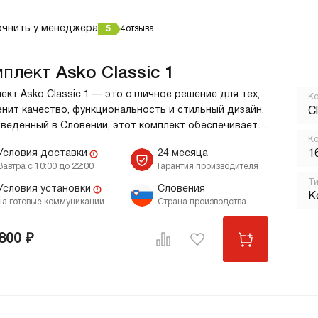
очнить у менеджера
5
4
отзыва
мплект
Asko Classic 1
ект Asko Classic 1 — это отличное решение для тех,
Ко
енит качество, функциональность и стильный дизайн.
C
веденный в Словении, этот комплект обеспечивает
Ко
ность и долговечность, подтвержденную 24-
ст
Условия доставки
24 месяца
1
й гарантией от производителя. Стиральная
Завтра с 10:00 до 22:00
Гарантия производителя
а Asko W2084.W/3, входящая в состав комплекта,
Ти
ается высокой производительностью
Условия установки
Словения
К
на готовые коммуникации
Страна производства
ективностью. Скорость отжима достигает 1400 об/
что обеспечивает отличное качество стирки.
мальная загрузка составляет 8 кг, что позволяет
800 ₽
ть большое количество белья за один цикл. При этом
бор предлагается 16 программ, что позволяет
рать оптимальный режим для любого типа ткани.
ьная машина Asko T208C. W, также входящая
плект, использует конденсационный метод сушки. Это