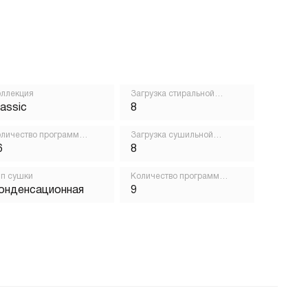
ллекция
Загрузка стиральной
машины, кг
lassic
8
личество программ
Загрузка сушильной
ирки
машины, кг
6
8
п сушки
Количество программ
сушки
онденсационная
9