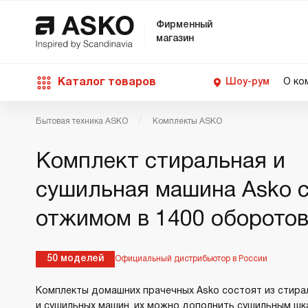
Фирменный
магазин
Каталог товаров
Шоу-рум
О ко
Бытовая техника ASKO
Комплекты ASKO
П
С
С
Д
Техника для кухни
Комплект стиральная и
п
Ш
О
О
С
сушильная машина Asko 
Д
В
М
Уход за бельем
отжимом в 1400 оборото
П
Б
П
Д
Asko Professional
50 моделей
Официальный дистрибьютор в России
В
Д
Комплекты домашних прачечных Asko состоят из стира
В
Аксессуары
и сушильных машин, их можно дополнить сушильным ш
В