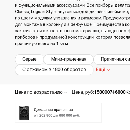
и функциональными аксессуарами. Все приборы делятся
В
в
Classic, Logic и Style, внутри каждой дизайн-линейки м
по цвету, модулям управления и размерам. Предусмот
Р
для монтажа в колонну и side-by-side. Преимущества к
заключаются в качественных материалах, выведенном 
Х
приборов и продуманной конструкции, которая позвол
прачечную всего на 1 кв.м.
О
Д
В
Серые
Мини-прачечная
Прачечная с
В
С отжимом в 1800 оборотов
Ещё
М
В
Цена по возрастанию
Цена, руб:
158000
716800
К
Cr
По популярности
Б
Новинки
Домашняя прачечная
В
от 202 900 до 680 000 руб.
В
ТОП лучших