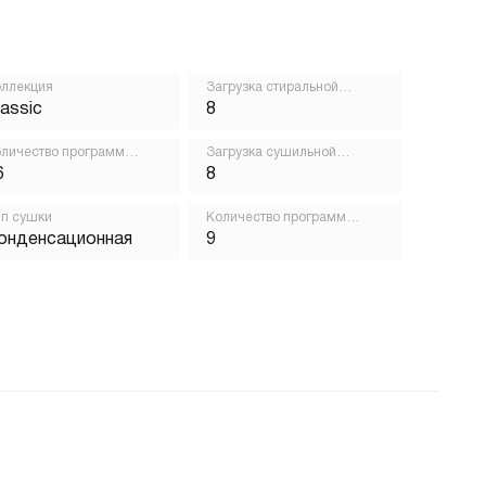
ллекция
Загрузка стиральной
машины, кг
lassic
8
личество программ
Загрузка сушильной
ирки
машины, кг
6
8
п сушки
Количество программ
сушки
онденсационная
9