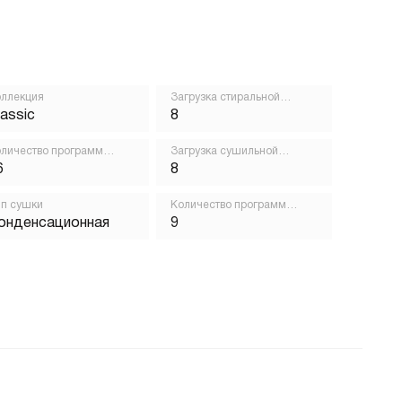
ллекция
Загрузка стиральной
машины, кг
lassic
8
личество программ
Загрузка сушильной
ирки
машины, кг
6
8
п сушки
Количество программ
сушки
онденсационная
9