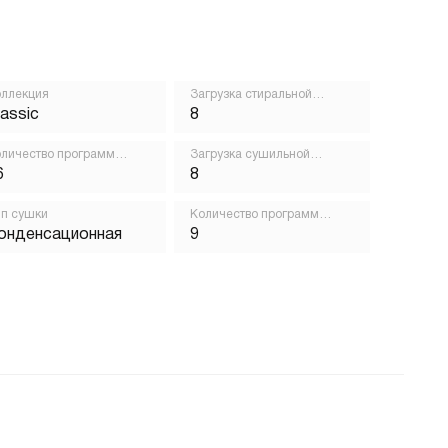
ллекция
Загрузка стиральной
машины, кг
lassic
8
личество программ
Загрузка сушильной
ирки
машины, кг
6
8
п сушки
Количество программ
сушки
онденсационная
9