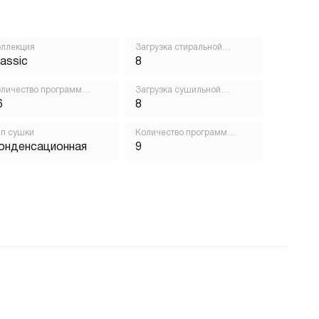
ллекция
Загрузка стиральной
машины, кг
lassic
8
личество программ
Загрузка сушильной
ирки
машины, кг
6
8
п сушки
Количество программ
сушки
онденсационная
9