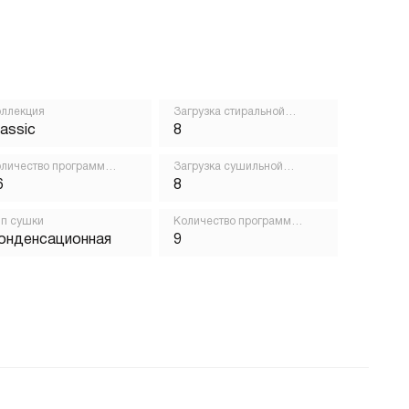
ллекция
Загрузка стиральной
машины, кг
lassic
8
личество программ
Загрузка сушильной
ирки
машины, кг
6
8
п сушки
Количество программ
сушки
онденсационная
9