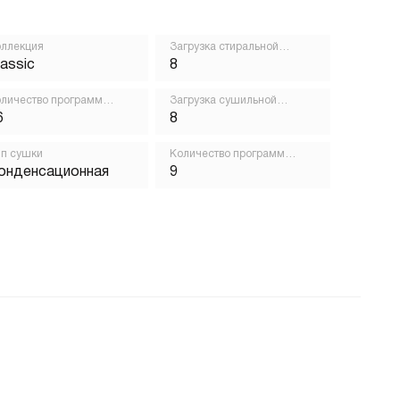
ллекция
Загрузка стиральной
машины, кг
lassic
8
личество программ
Загрузка сушильной
ирки
машины, кг
6
8
п сушки
Количество программ
сушки
онденсационная
9