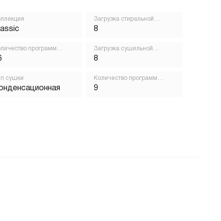
ллекция
Загрузка стиральной
машины, кг
lassic
8
личество программ
Загрузка сушильной
ирки
машины, кг
6
8
п сушки
Количество программ
сушки
онденсационная
9