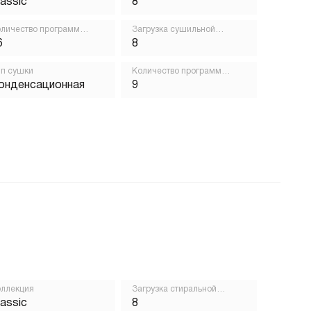
lassic
8
личество программ
Загрузка сушильной
ирки
машины, кг
6
8
п сушки
Количество программ
сушки
онденсационная
9
ллекция
Загрузка стиральной
машины, кг
lassic
8