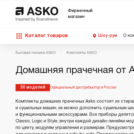
Фирменный
магазин
Каталог товаров
Шоу-рум
О ко
Бытовая техника ASKO
Комплекты ASKO
П
С
С
Д
Техника для кухни
Домашняя прачечная от 
п
Ш
О
О
С
Д
В
М
Уход за бельем
50 моделей
Официальный дистрибьютор в России
П
Б
П
Комплекты домашних прачечных Asko состоят из стира
Д
и сушильных машин, их можно дополнить сушильным ш
Asko Professional
и функциональными аксессуарами. Все приборы делятся
В
Д
Classic, Logic и Style, внутри каждой дизайн-линейки м
В
по цвету, модулям управления и размерам. Предусмот
Аксессуары
В