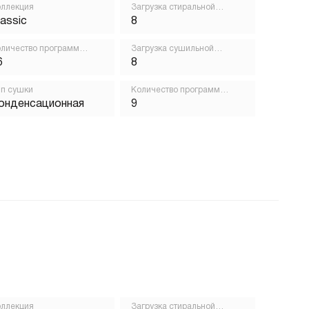
ллекция
Загрузка стиральной
машины, кг
lassic
8
личество программ
Загрузка сушильной
ирки
машины, кг
6
8
п сушки
Количество программ
сушки
онденсационная
9
ллекция
Загрузка стиральной