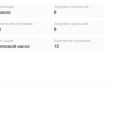
ллекция
Загрузка стиральной
машины, кг
lassic
8
личество программ
Загрузка сушильной
ирки
машины, кг
6
8
п сушки
Количество программ
сушки
епловой насос
10