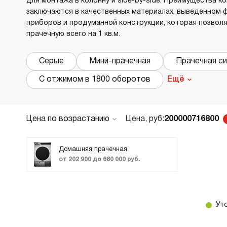
для монтажа в колонну и side-by-side. Преимущества к
заключаются в качественных материалах, выведенном 
В
в
приборов и продуманной конструкции, которая позвол
Р
прачечную всего на 1 кв.м.
Серые
Мини-прачечная
Прачечная с
Х
О
С отжимом в 1800 оборотов
Ещё
Д
В
В
Цена по возрастанию
Цена, руб:
200000
716800
М
По популярности
Новинки
Домашняя прачечная
В
от 202 900 до 680 000 руб.
Cr
ТОП лучших
Б
Акции и Скидки
В
Ут
Комплект Asko Classic 1 — это отличное
В
решение для тех, кто ценит качество,