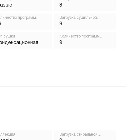
машины, кг
lassic
8
личество программ
Загрузка сушильной
ирки
машины, кг
6
8
п сушки
Количество программ
сушки
онденсационная
9
ллекция
Загрузка стиральной
машины, кг