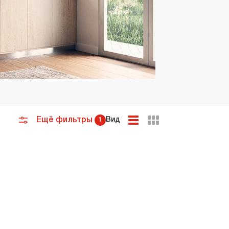
премиум класса
Подогреватели
Ещё фильтры
Вид
1