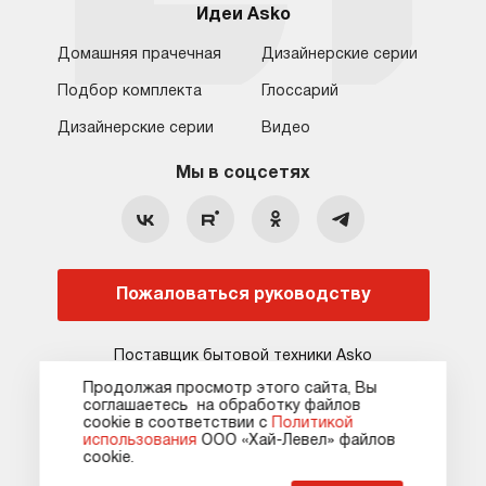
Идеи Asko
Домашняя прачечная
Дизайнерские серии
Подбор комплекта
Глоссарий
Обратная связь
Москва
Дизайнерские серии
Видео
Москва
8 (800) 555-17-98
8 (495) 646-09-31
Мы в соцсетях
Санкт-Петербург
Бесплатно для регионов
Ежедневно с 10:00 до 21:00
hello@asko-shop.ru
Краснодар
О компании
Ремонт
Ростов-на-Дону
Пожаловаться руководству
Оплата
Контакты
Доставка
Статьи и акции
Поставщик бытовой техники Asko
Сервисные центры
Кредит и рассрочка
Продолжая просмотр этого сайта, Вы
соглашаетесь на обработку файлов
Гарантия
Карта сайта
сооkie в соответствии с
Политикой
использования
ООО «Хай-Левел» файлов
сооkіе.
Карта сайта
Оферта
Политика конфиденциальности
Пожаловаться руководству