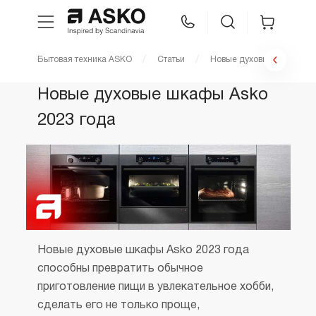
Бытовая техника ASKO
Статьи
Новые духовые шкафы As
WhatsApp
Сравнение
Избранное
Новые духовые шкафы Asko
2023 года
Техника для кухни
Уход за бельем
Asko Professional
Аксессуары
Новые духовые шкафы Asko 2023 года
способны превратить обычное
приготовление пищи в увлекательное хобби,
Шоу-рум
сделать его не только проще,